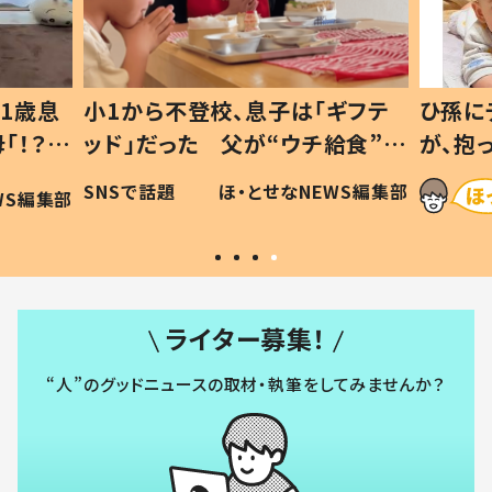
1歳息
小1から不登校、息子は「ギフテ
ひ孫に
「！？」
ッド」だった 父が“ウチ給食”を
が、抱
に「可愛
作り続ける理由とは #令和の親
「涙が
SNSで話題
ほ・とせなNEWS編集部
WS編集部
#令和の子
い」
ライター募集！
“人”のグッドニュースの取材・執筆をしてみませんか？