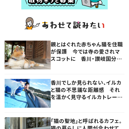
親とはぐれた赤ちゃん猫を住職
が保護 今では寺の愛されマ
スコットに 香川・讃岐国分寺
の“寺猫”ムーンちゃん
香川でしか見られない、イルカ
と猫の不思議な距離感 それ
を温かく見守るイルカトレーナ
ーの努力
「猫の聖地」と呼ばれるカフェ。
猫の暮らしに人間が合わせて