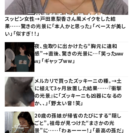
スッピン女性→戸田恵梨香さん風メイクをした結
果……驚きの光景に「本人かと思った」「ベースが美し
い」「似すぎ！！」
夜、虫取りに出かけたら“胸元に違和
感”→直後、驚きの光景に…「笑ったｗｗ
ｗ」「ギャップww」
メルカリで買ったズッキーニの種。→土
に植えて3ヶ月放置した結果……『衝撃
の光景』に「ズッキーニも凶器になるの
か、、」「野太い音！笑」
20歳の孫娘が帰省のたびにする“隠し
ごと”。祖母が見つけた“まさかの光
景”に……「わぁーーー！」「最高の孫だ」