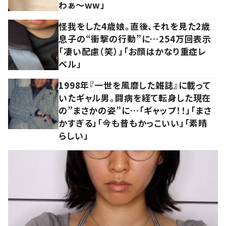
わぁ～ww」
怪我をした4歳娘。直後、それを見た2歳
息子の“衝撃の行動”に…254万回表示
「凄い配慮（笑）」「お顔はかなり重症レ
ベル」
1998年『一世を風靡した雑誌』に載って
いたギャル男。闘病を経て転身した現在
の”まさかの姿”に…「ギャップ！！」「まさ
かすぎる」「今も昔もかっこいい」「素晴
らしい」