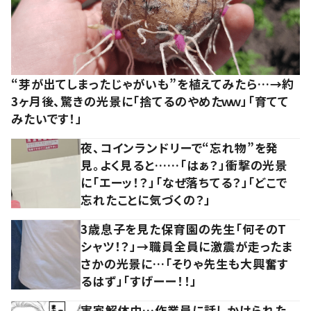
“芽が出てしまったじゃがいも”を植えてみたら…→約
3ヶ月後、驚きの光景に「捨てるのやめたｗｗ」「育てて
みたいです！」
夜、コインランドリーで“忘れ物”を発
見。よく見ると……「はぁ？」衝撃の光景
に「エーッ！？」「なぜ落ちてる？」「どこで
忘れたことに気づくの？」
3歳息子を見た保育園の先生「何そのT
シャツ！？」→職員全員に激震が走ったま
さかの光景に…「そりゃ先生も大興奮す
るはず」「すげーー！！」
実家解体中…作業員に話しかけられた