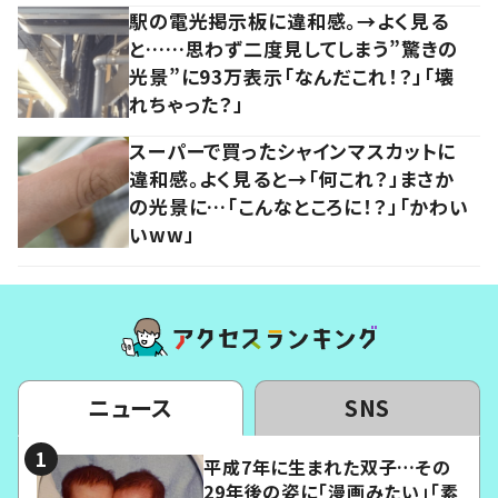
駅の電光掲示板に違和感。→よく見る
と……思わず二度見してしまう”驚きの
光景”に93万表示「なんだこれ！？」「壊
れちゃった？」
スーパーで買ったシャインマスカットに
違和感。よく見ると→「何これ？」まさか
の光景に…「こんなところに！？」「かわい
いww」
ニュース
SNS
平成7年に生まれた双子…その
29年後の姿に「漫画みたい」「素