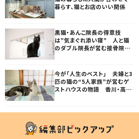
暮らす、猫とお店のいい関係
黒猫・あんこ院長の得意技
は”気まぐれ添い寝” 人と猫
のダブル院長が営む接骨院
香川・高松市
今が「人生のベスト」 夫婦と3
匹の猫の“5人家族”が営むゲ
ストハウスの物語 香川・高松
市