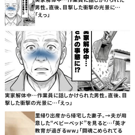
男性。直後、目撃した衝撃の光景に…
「えっ」
実家解体中…作業員に話しかけられた男性。直後、目
撃した衝撃の光景に…「えっ」
里帰り出産から帰宅した妻子。→夫が用
意した“ベビーベッド”を見ると…「英才
教育が過ぎるww」「闘魂こめられてる