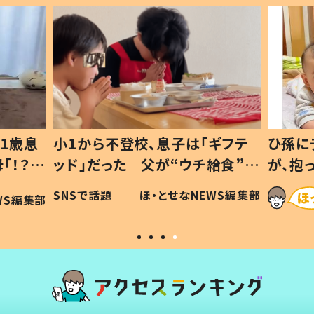
1歳息
小1から不登校、息子は「ギフテ
ひ孫に
「！？」
ッド」だった 父が“ウチ給食”を
が、抱
に「可愛
作り続ける理由とは #令和の親
「涙が
SNSで話題
ほ・とせなNEWS編集部
WS編集部
#令和の子
い」