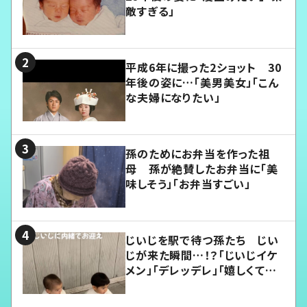
敵すぎる」
平成6年に撮った2ショット 30
年後の姿に…「美男美女」「こん
な夫婦になりたい」
孫のためにお弁当を作った祖
母 孫が絶賛したお弁当に「美
味しそう」「お弁当すごい」
じいじを駅で待つ孫たち じい
じが来た瞬間…！？「じいじイケ
メン」「デレッデレ」「嬉しくて可
愛くてたまらない」「幸せになれ
る」