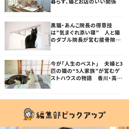
暮らす、猫とお店のいい関係
黒猫・あんこ院長の得意技
は”気まぐれ添い寝” 人と猫
のダブル院長が営む接骨院
香川・高松市
今が「人生のベスト」 夫婦と3
匹の猫の“5人家族”が営むゲ
ストハウスの物語 香川・高松
市