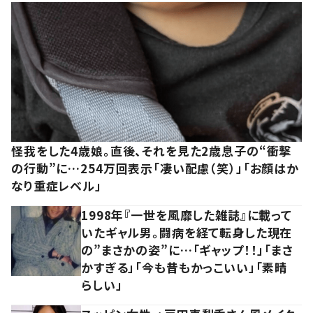
怪我をした4歳娘。直後、それを見た2歳息子の“衝撃
の行動”に…254万回表示「凄い配慮（笑）」「お顔はか
なり重症レベル」
1998年『一世を風靡した雑誌』に載って
いたギャル男。闘病を経て転身した現在
の”まさかの姿”に…「ギャップ！！」「まさ
かすぎる」「今も昔もかっこいい」「素晴
らしい」