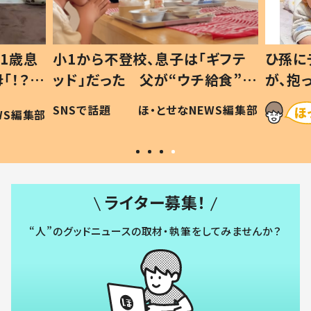
1歳息
小1から不登校、息子は「ギフテ
ひ孫に
「！？」
ッド」だった 父が“ウチ給食”を
が、抱
に「可愛
作り続ける理由とは #令和の親
「涙が
SNSで話題
ほ・とせなNEWS編集部
WS編集部
#令和の子
い」
ライター募集！
“人”のグッドニュースの取材・執筆をしてみませんか？