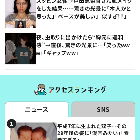
スッピン女性→戸田恵梨香さん風メイク
をした結果……驚きの光景に「本人かと
思った」「ベースが美しい」「似すぎ！！」
夜、虫取りに出かけたら“胸元に違和
感”→直後、驚きの光景に…「笑ったｗｗ
ｗ」「ギャップww」
ニュース
SNS
平成7年に生まれた双子…その
29年後の姿に「漫画みたい」「素
敵すぎる」