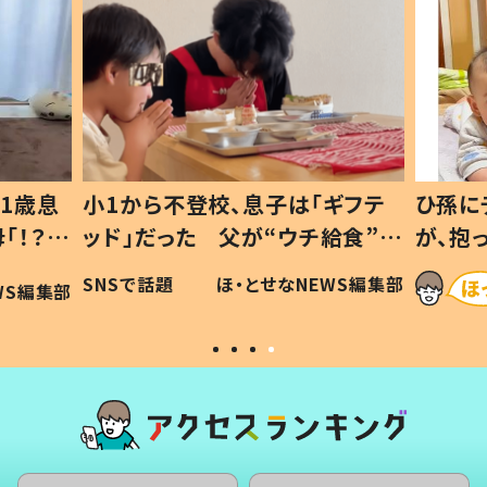
1歳息
小1から不登校、息子は「ギフテ
ひ孫に
「！？」
ッド」だった 父が“ウチ給食”を
が、抱
に「可愛
作り続ける理由とは #令和の親
「涙が
SNSで話題
ほ・とせなNEWS編集部
WS編集部
#令和の子
い」