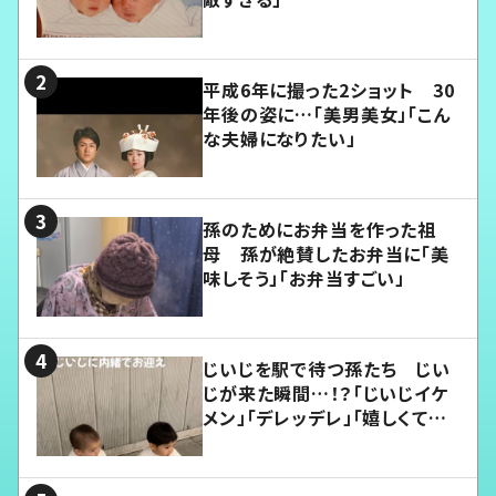
平成6年に撮った2ショット 30
年後の姿に…「美男美女」「こん
な夫婦になりたい」
孫のためにお弁当を作った祖
母 孫が絶賛したお弁当に「美
味しそう」「お弁当すごい」
じいじを駅で待つ孫たち じい
じが来た瞬間…！？「じいじイケ
メン」「デレッデレ」「嬉しくて可
愛くてたまらない」「幸せになれ
る」