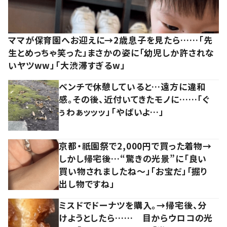
ママが保育園へお迎えに→2歳息子を見たら……「先
生とめっちゃ笑った」まさかの姿に「幼児しか許されな
いヤツww」「大渋滞すぎるw」
ベンチで休憩していると…遠方に違和
感。その後、近付いてきたモノに……「ぐ
ぅわぁッッッ」「やばいよ…」
京都・祇園祭で2,000円で買った着物→
しかし帰宅後…“驚きの光景”に「良い
買い物されましたね～」「お宝だ」「掘り
出し物ですね」
ミスドでドーナツを購入。→帰宅後、分
けようとしたら…… 目からウロコの光