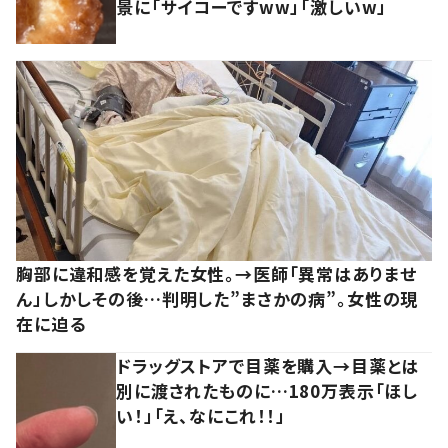
景に「サイコーですww」「激しいw」
胸部に違和感を覚えた女性。→医師「異常はありませ
ん」しかしその後…判明した”まさかの病”。女性の現
在に迫る
ドラッグストアで目薬を購入→目薬とは
別に渡されたものに…180万表示「ほし
い！」「え、なにこれ！！」