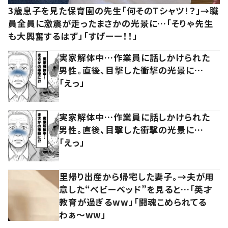
3歳息子を見た保育園の先生「何そのTシャツ！？」→職
員全員に激震が走ったまさかの光景に…「そりゃ先生
も大興奮するはず」「すげーー！！」
実家解体中…作業員に話しかけられた
男性。直後、目撃した衝撃の光景に…
「えっ」
実家解体中…作業員に話しかけられた
男性。直後、目撃した衝撃の光景に…
「えっ」
里帰り出産から帰宅した妻子。→夫が用
意した“ベビーベッド”を見ると…「英才
教育が過ぎるww」「闘魂こめられてる
わぁ～ww」