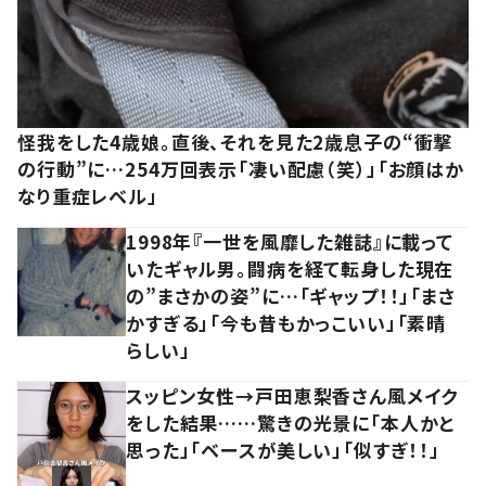
怪我をした4歳娘。直後、それを見た2歳息子の“衝撃
の行動”に…254万回表示「凄い配慮（笑）」「お顔はか
なり重症レベル」
1998年『一世を風靡した雑誌』に載って
いたギャル男。闘病を経て転身した現在
の”まさかの姿”に…「ギャップ！！」「まさ
かすぎる」「今も昔もかっこいい」「素晴
らしい」
スッピン女性→戸田恵梨香さん風メイク
をした結果……驚きの光景に「本人かと
思った」「ベースが美しい」「似すぎ！！」