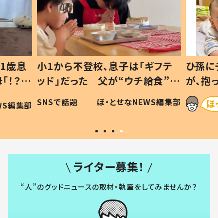
1歳息
小1から不登校、息子は「ギフテ
ひ孫に
「！？」
ッド」だった 父が“ウチ給食”を
が、抱
に「可愛
作り続ける理由とは #令和の親
「涙が
SNSで話題
ほ・とせなNEWS編集部
WS編集部
#令和の子
い」
ライター募集！
“人”のグッドニュースの取材・執筆をしてみませんか？