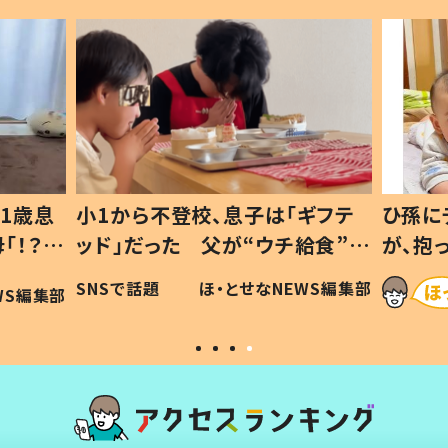
1歳息
小1から不登校、息子は「ギフテ
ひ孫に
「！？」
ッド」だった 父が“ウチ給食”を
が、抱
に「可愛
作り続ける理由とは #令和の親
「涙が
SNSで話題
ほ・とせなNEWS編集部
WS編集部
#令和の子
い」