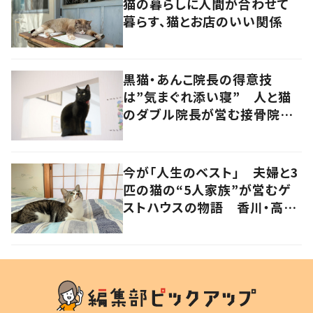
猫の暮らしに人間が合わせて
暮らす、猫とお店のいい関係
黒猫・あんこ院長の得意技
は”気まぐれ添い寝” 人と猫
のダブル院長が営む接骨院
香川・高松市
今が「人生のベスト」 夫婦と3
匹の猫の“5人家族”が営むゲ
ストハウスの物語 香川・高松
市