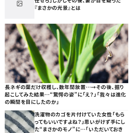
任せろ」しかしその後、妻が目を疑った
『まさかの光景』とは
長ネギの葉だけ収穫し、数年間放置…→その後、掘り
起こしてみた結果…“驚愕の姿”に「え？」「我々は進化
の瞬間を目にしたのか」
洗濯物のカゴを片付けていた女性「もら
ってもいいですよね？」思いがけず手にし
た“まさかのモノ”に…「いただいておき