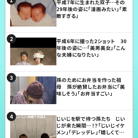
平成7年に生まれた双子…その
29年後の姿に「漫画みたい」「素
敵すぎる」
平成6年に撮った2ショット 30
年後の姿に…「美男美女」「こん
な夫婦になりたい」
孫のためにお弁当を作った祖
母 孫が絶賛したお弁当に「美
味しそう」「お弁当すごい」
じいじを駅で待つ孫たち じい
じが来た瞬間…！？「じいじイケ
メン」「デレッデレ」「嬉しくて可