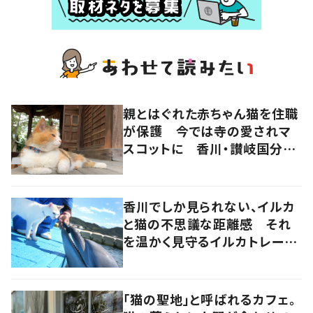
親とはぐれた赤ちゃん猫を住職
が保護 今では寺の愛されマ
スコットに 香川・讃岐国分寺
の“寺猫”ムーンちゃん
香川でしか見られない、イルカ
と猫の不思議な距離感 それ
を温かく見守るイルカトレーナ
ーの努力
「猫の聖地」と呼ばれるカフェ。