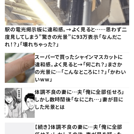
駅の電光掲示板に違和感。→よく見ると……思わず二
度見してしまう”驚きの光景”に93万表示「なんだこ
れ！？」「壊れちゃった？」
スーパーで買ったシャインマスカットに
違和感。よく見ると→「何これ？」まさか
の光景に…「こんなところに！？」「かわい
いww」
体調不良の妻に…夫「俺に全部任せろ」
しかし数時間後「なにこれ…」妻が目に
した光景とは
【続き】体調不良の妻に…夫「俺に全部