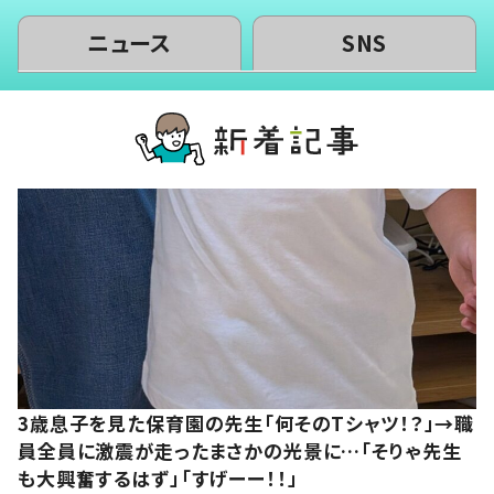
ニュース
SNS
3歳息子を見た保育園の先生「何そのTシャツ！？」→職
員全員に激震が走ったまさかの光景に…「そりゃ先生
も大興奮するはず」「すげーー！！」