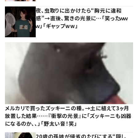
夜、虫取りに出かけたら“胸元に違和
感”→直後、驚きの光景に…「笑ったｗｗ
ｗ」「ギャップww」
メルカリで買ったズッキーニの種。→土に植えて3ヶ月
放置した結果……『衝撃の光景』に「ズッキーニも凶器
になるのか、、」「野太い音！笑」
20歳の孫娘が帰省のたびにする“隠し