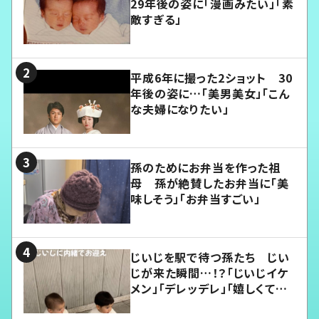
29年後の姿に「漫画みたい」「素
敵すぎる」
平成6年に撮った2ショット 30
年後の姿に…「美男美女」「こん
な夫婦になりたい」
孫のためにお弁当を作った祖
母 孫が絶賛したお弁当に「美
味しそう」「お弁当すごい」
じいじを駅で待つ孫たち じい
じが来た瞬間…！？「じいじイケ
メン」「デレッデレ」「嬉しくて可
愛くてたまらない」「幸せになれ