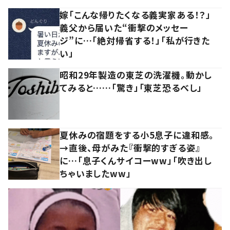
嫁「こんな帰りたくなる義実家ある！？」
義父から届いた“衝撃のメッセー
ジ”に…「絶対帰省する！」「私が行きた
い」
昭和29年製造の東芝の洗濯機。動かし
てみると……「驚き」「東芝恐るべし」
夏休みの宿題をする小5息子に違和感。
→直後、母がみた『衝撃的すぎる姿』
に…「息子くんサイコーww」「吹き出し
ちゃいましたww」