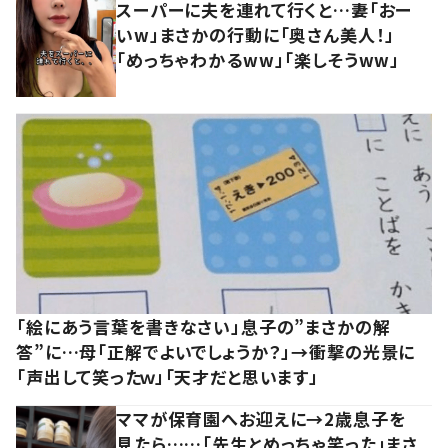
スーパーに夫を連れて行くと…妻「おー
いw」まさかの行動に「奥さん美人！」
「めっちゃわかるww」「楽しそうww」
「絵にあう言葉を書きなさい」息子の”まさかの解
答”に…母「正解でよいでしょうか？」→衝撃の光景に
「声出して笑ったｗ」「天才だと思います」
ママが保育園へお迎えに→2歳息子を
見たら……「先生とめっちゃ笑った」まさ