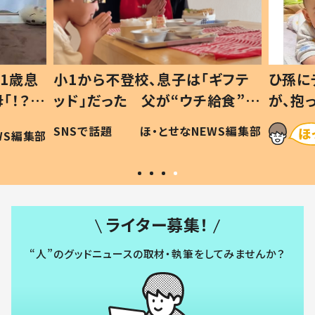
1歳息
小1から不登校、息子は「ギフテ
ひ孫に
「！？」
ッド」だった 父が“ウチ給食”を
が、抱
に「可愛
作り続ける理由とは #令和の親
「涙が
SNSで話題
ほ・とせなNEWS編集部
WS編集部
#令和の子
い」
ライター募集！
“人”のグッドニュースの取材・執筆をしてみませんか？