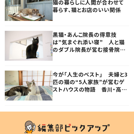
猫の暮らしに人間が合わせて
暮らす、猫とお店のいい関係
黒猫・あんこ院長の得意技
は”気まぐれ添い寝” 人と猫
のダブル院長が営む接骨院
香川・高松市
今が「人生のベスト」 夫婦と3
匹の猫の“5人家族”が営むゲ
ストハウスの物語 香川・高松
市