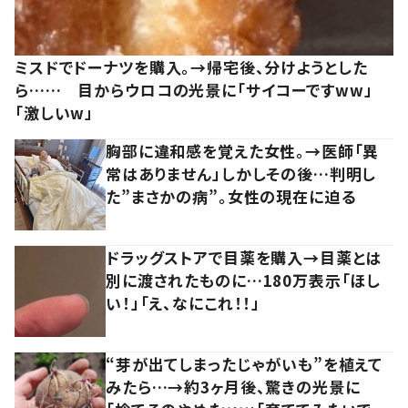
ミスドでドーナツを購入。→帰宅後、分けようとした
ら…… 目からウロコの光景に「サイコーですww」
「激しいw」
胸部に違和感を覚えた女性。→医師「異
常はありません」しかしその後…判明し
た”まさかの病”。女性の現在に迫る
ドラッグストアで目薬を購入→目薬とは
別に渡されたものに…180万表示「ほし
い！」「え、なにこれ！！」
“芽が出てしまったじゃがいも”を植えて
みたら…→約3ヶ月後、驚きの光景に