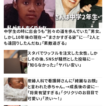
中学生の時に出会うも“別々の道を歩んでいた”男女。
しかし10年後の現在→”まさかすぎる姿”に…「2人と
も遠回りしたんだね」「素敵過ぎる」
スタバでワッフルを注文した女性。しか
しその後、SNSが騒然とした投稿に…
「知らなかった」「ヤバい安い」
産婦人科で看護師さんに「綺麗なお顔」
と言われた赤ちゃん。→成長後の姿に…
「将来有望すぎる」「クリクリのお目目で
可愛い」「渋い～！」