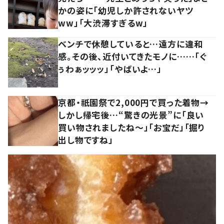
かの姿に「幼児しか許されないヤツ
ww」「大渋滞すぎるw」
ベンチで休憩していると…遠方に違和
感。その後、近付いてきたモノに……「ぐ
ぅわぁッッッ」「やばいよ…」
京都・祇園祭で2,000円で買った着物→
しかし帰宅後…“驚きの光景”に「良い
買い物されましたね～」「お宝だ」「掘り
出し物ですね」