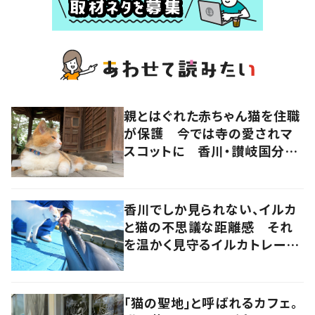
親とはぐれた赤ちゃん猫を住職
が保護 今では寺の愛されマ
スコットに 香川・讃岐国分寺
の“寺猫”ムーンちゃん
香川でしか見られない、イルカ
と猫の不思議な距離感 それ
を温かく見守るイルカトレーナ
ーの努力
「猫の聖地」と呼ばれるカフェ。