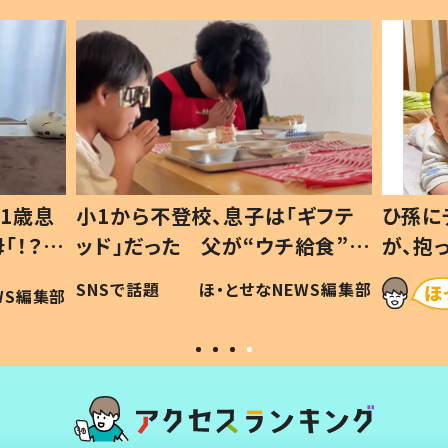
1歳息
小1から不登校、息子は「ギフテ
ひ孫に
「！？」
ッド」だった 父が“ウチ給食”を
が、抱
に「可愛
作り続ける理由とは #令和の親
「涙が
SNSで話題
ほ・とせなNEWS編集部
WS編集部
#令和の子
い」