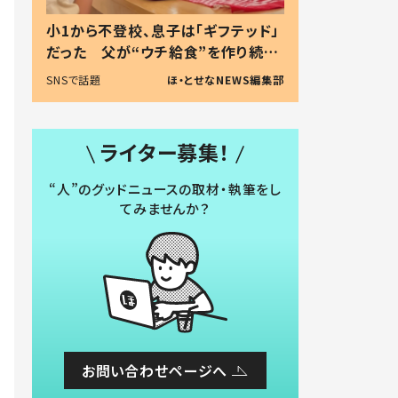
小1から不登校、息子は「ギフテッド」
だった 父が“ウチ給食”を作り続け
る理由とは #令和の親 #令和の子
SNSで話題
ほ・とせなNEWS編集部
ライター募集！
“人”のグッドニュースの取材・執筆をし
てみませんか？
お問い合わせページへ