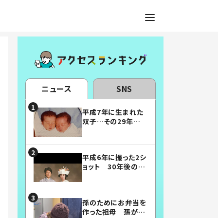
ニュース
SNS
平成7年に生まれた
双子…その29年後
の姿に「漫画みたい」
「素敵すぎる」
平成6年に撮った2シ
ョット 30年後の姿
に…「美男美女」「こ
んな夫婦になりた
い」
孫のためにお弁当を
作った祖母 孫が絶