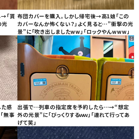
し→「貰
布団カバーを購入。しかし帰宅後→高1娘「この
の光
カバーなんか怖くない？」よく見ると…”衝撃の光
景”に「吹き出しましたww」「ロックやんwww」
した感
出張で…列車の指定席を予約したら…→“想定
に「無事
外の光景”に「びっくりするｗｗ」「連れて行ってあ
げて笑」