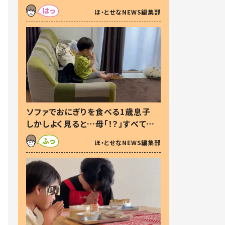
た本音とは
ほ・とせなNEWS編集部
ソファでおにぎりを食べる1歳息子
しかしよく見ると…母「！？」すべてを
察した母の投稿に「可愛いから許
ほ・とせなNEWS編集部
す！」「現行犯〜」