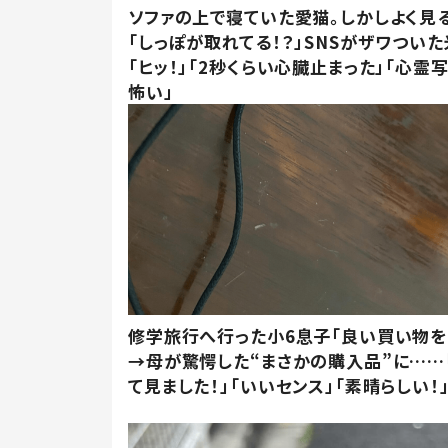
ソファの上で寝ていた愛猫。しかしよく見
「しっぽが取れてる！？」SNSがザワつい
「ヒッ！」「2秒くらい心臓止まった」「心霊
怖い」
修学旅行へ行った小6息子「良い買い物を
→母が驚愕した“まさかの購入品”に……
て見ました！」「いいセンス」「素晴らしい！