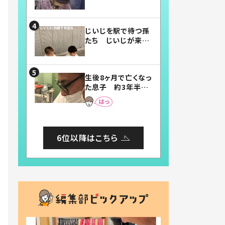
賛したお弁当に「美
味しそう」「お弁当す
ごい」
じいじを駅で待つ孫
たち じいじが来た
瞬間…！？「じいじイ
ケメン」「デレッデレ」
「嬉しくて可愛くてた
生後8ヶ月で亡くなっ
まらない」「幸せにな
た息子 約3年半
れる」
後、当時の妻の日記
に書いてあった本音
とは
6位以降はこちら