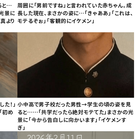
ると…
周囲に「男前ですね」と言われていた赤ちゃん。成
た光景に
長した現在、まさかの姿に…「きゃああ」「これは、
写真より
モテるぞぉ」「客観的にイケメン」
した！」
小中高で男子校だった男性→学生の頃の姿を見
「初め
ると……「共学だったら絶対モテてた」まさかの光
」
景に「今から告白しに向かいます」「イケメンす
ぎ」