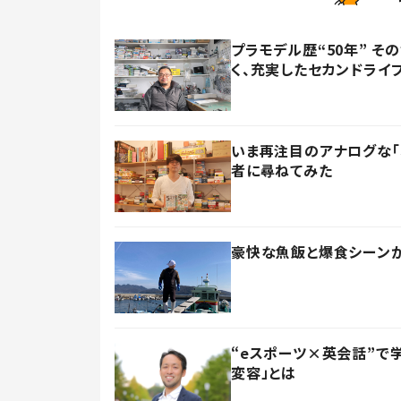
プラモデル歴“50年” 
く、充実したセカンドライ
いま再注目のアナログな「
者に尋ねてみた
豪快な魚飯と爆食シーンが大
“eスポーツ×英会話”で
変容」とは