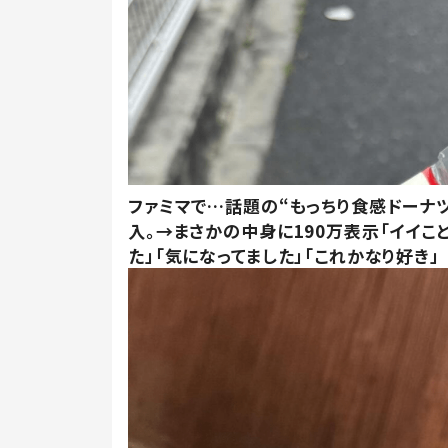
ファミマで…話題の“もっちり食感ドーナ
入。→まさかの中身に190万表示「イイこ
た」「気になってました」「これかなり好き」