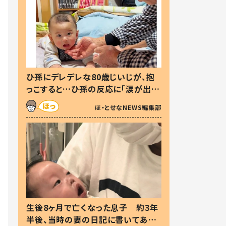
ひ孫にデレデレな80歳じいじが、抱
っこすると…ひ孫の反応に「涙が出ま
した」「可愛くて仕方ない」
ほ・とせなNEWS編集部
生後8ヶ月で亡くなった息子 約3年
半後、当時の妻の日記に書いてあっ