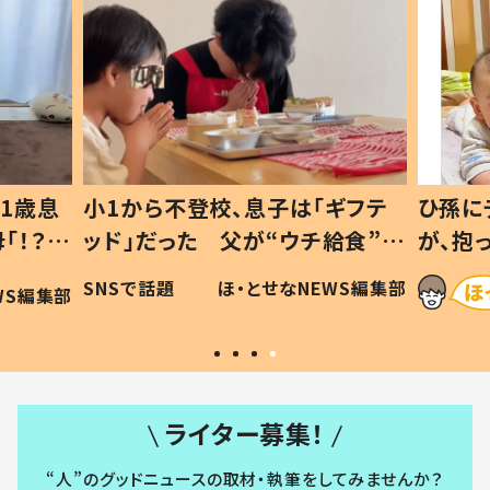
1歳息
小1から不登校、息子は「ギフテ
ひ孫に
「！？」
ッド」だった 父が“ウチ給食”を
が、抱
に「可愛
作り続ける理由とは #令和の親
「涙が
SNSで話題
ほ・とせなNEWS編集部
WS編集部
#令和の子
い」
ライター募集！
“人”のグッドニュースの取材・執筆をしてみませんか？