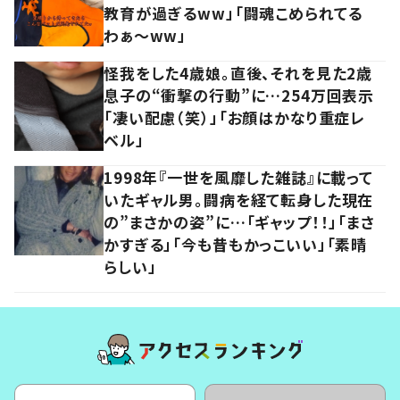
教育が過ぎるww」「闘魂こめられてる
わぁ～ww」
怪我をした4歳娘。直後、それを見た2歳
息子の“衝撃の行動”に…254万回表示
「凄い配慮（笑）」「お顔はかなり重症レ
ベル」
1998年『一世を風靡した雑誌』に載って
いたギャル男。闘病を経て転身した現在
の”まさかの姿”に…「ギャップ！！」「まさ
かすぎる」「今も昔もかっこいい」「素晴
らしい」