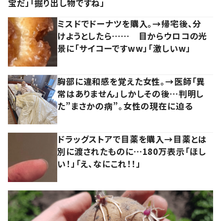
宝だ」「掘り出し物ですね」
ミスドでドーナツを購入。→帰宅後、分
けようとしたら…… 目からウロコの光
景に「サイコーですww」「激しいw」
胸部に違和感を覚えた女性。→医師「異
常はありません」しかしその後…判明し
た”まさかの病”。女性の現在に迫る
ドラッグストアで目薬を購入→目薬とは
別に渡されたものに…180万表示「ほし
い！」「え、なにこれ！！」