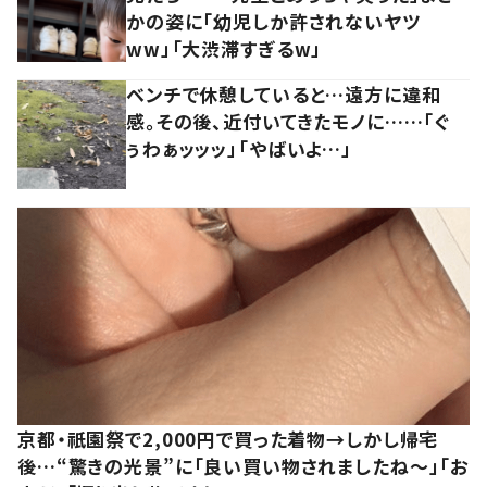
かの姿に「幼児しか許されないヤツ
ww」「大渋滞すぎるw」
ベンチで休憩していると…遠方に違和
感。その後、近付いてきたモノに……「ぐ
ぅわぁッッッ」「やばいよ…」
京都・祇園祭で2,000円で買った着物→しかし帰宅
後…“驚きの光景”に「良い買い物されましたね～」「お