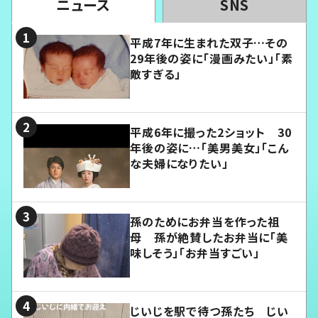
ニュース
SNS
平成7年に生まれた双子…その
29年後の姿に「漫画みたい」「素
敵すぎる」
平成6年に撮った2ショット 30
年後の姿に…「美男美女」「こん
な夫婦になりたい」
孫のためにお弁当を作った祖
母 孫が絶賛したお弁当に「美
味しそう」「お弁当すごい」
じいじを駅で待つ孫たち じい