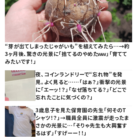
“芽が出てしまったじゃがいも”を植えてみたら…→約
3ヶ月後、驚きの光景に「捨てるのやめたｗｗ」「育てて
みたいです！」
夜、コインランドリーで“忘れ物”を発
見。よく見ると……「はぁ？」衝撃の光景
に「エーッ！？」「なぜ落ちてる？」「どこで
忘れたことに気づくの？」
3歳息子を見た保育園の先生「何そのT
シャツ！？」→職員全員に激震が走ったま
さかの光景に…「そりゃ先生も大興奮す
るはず」「すげーー！！」