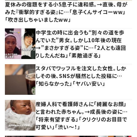
夏休みの宿題をする小5息子に違和感。→直後、母が
みた『衝撃的すぎる姿』に…「息子くんサイコーww」
「吹き出しちゃいましたww」
中学生の時に出会うも“別々の道を歩
んでいた”男女。しかし10年後の現在
→”まさかすぎる姿”に…「2人とも遠回
りしたんだね」「素敵過ぎる」
スタバでワッフルを注文した女性。しか
しその後、SNSが騒然とした投稿に…
「知らなかった」「ヤバい安い」
産婦人科で看護師さんに「綺麗なお顔」
と言われた赤ちゃん。→成長後の姿に…
「将来有望すぎる」「クリクリのお目目で
可愛い」「渋い～！」