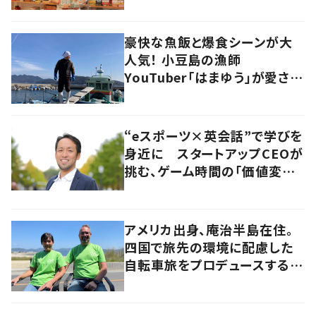
尋ねてみた
豪快な魚飯と爆食シーンが大
人気！ 小豆島の漁師
YouTuber「はまゆう」が愛され
るワケ
“eスポーツ×英会話”で学びを
身近に スタートアップCEOが
挑む、ゲーム時間の「価値変容」
とは
アメリカ出身、庵治半島在住。
四国で旅先の環境に配慮した
自転車旅をプロデュースする
「おもてなし」の心