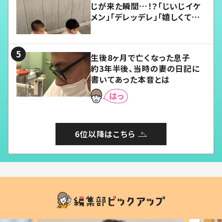
じが来た瞬間…！？「じいじイケ
メン」「デレッデレ」「嬉しくて可
愛くてたまらない」「幸せになれ
る」
生後8ヶ月で亡くなった息子
約3年半後、当時の妻の日記に
書いてあった本音とは
6位以降はこちら