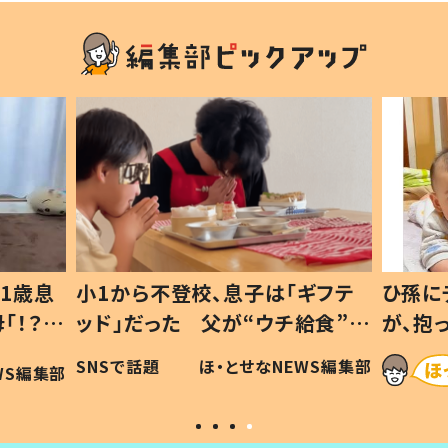
1歳息
小1から不登校、息子は「ギフテ
ひ孫に
「！？」
ッド」だった 父が“ウチ給食”を
が、抱
に「可愛
作り続ける理由とは #令和の親
「涙が
SNSで話題
ほ・とせなNEWS編集部
WS編集部
#令和の子
い」