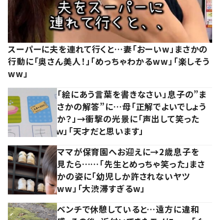
スーパーに夫を連れて行くと…妻「おーいw」まさかの
行動に「奥さん美人！」「めっちゃわかるww」「楽しそう
ww」
「絵にあう言葉を書きなさい」息子の”ま
さかの解答”に…母「正解でよいでしょう
か？」→衝撃の光景に「声出して笑った
ｗ」「天才だと思います」
ママが保育園へお迎えに→2歳息子を
見たら……「先生とめっちゃ笑った」まさ
かの姿に「幼児しか許されないヤツ
ww」「大渋滞すぎるw」
ベンチで休憩していると…遠方に違和