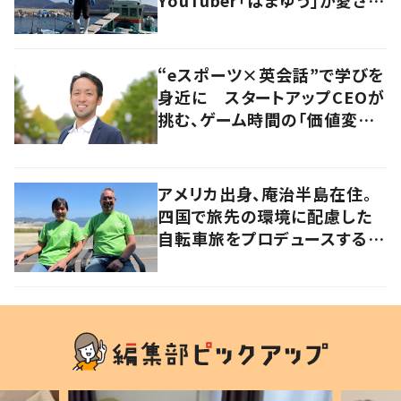
るワケ
“eスポーツ×英会話”で学びを
身近に スタートアップCEOが
挑む、ゲーム時間の「価値変容」
とは
アメリカ出身、庵治半島在住。
四国で旅先の環境に配慮した
自転車旅をプロデュースする
「おもてなし」の心