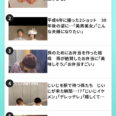
平成6年に撮った2ショット 30
年後の姿に…「美男美女」「こん
な夫婦になりたい」
孫のためにお弁当を作った祖
母 孫が絶賛したお弁当に「美
味しそう」「お弁当すごい」
じいじを駅で待つ孫たち じい
じが来た瞬間…！？「じいじイケ
メン」「デレッデレ」「嬉しくて可
愛くてたまらない」「幸せになれ
る」