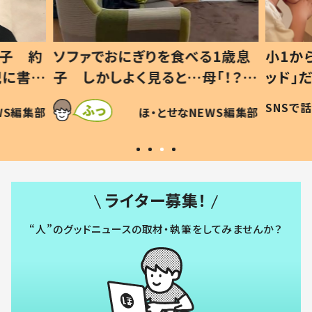
1歳息
小1から不登校、息子は「ギフテ
ひ孫に
「！？」
ッド」だった 父が“ウチ給食”を
が、抱
に「可愛
作り続ける理由とは #令和の親
「涙が
SNSで話題
ほ・とせなNEWS編集部
WS編集部
#令和の子
い」
ライター募集！
“人”のグッドニュースの取材・執筆をしてみませんか？