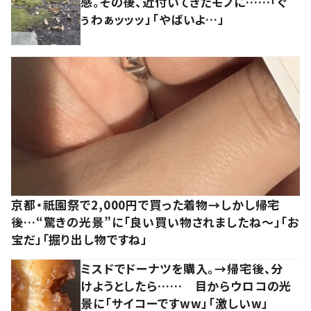
感。その後、近付いてきたモノに……「ぐ
ぅわぁッッッ」「やばいよ…」
京都・祇園祭で2,000円で買った着物→しかし帰宅
後…“驚きの光景”に「良い買い物されましたね～」「お
宝だ」「掘り出し物ですね」
ミスドでドーナツを購入。→帰宅後、分
けようとしたら…… 目からウロコの光
景に「サイコーですww」「激しいw」