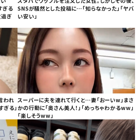
でい
スタバでワッフルを注文した女性。しかしその後、
すぎる
SNSが騒然とした投稿に…「知らなかった」「ヤバ
敵過ぎ
い安い」
言われ
スーパーに夫を連れて行くと…妻「おーいw」まさ
すぎる」
かの行動に「奥さん美人！」「めっちゃわかるww」
「楽しそうww」