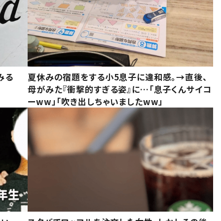
みる
夏休みの宿題をする小5息子に違和感。→直後、
母がみた『衝撃的すぎる姿』に…「息子くんサイコ
ーww」「吹き出しちゃいましたww」