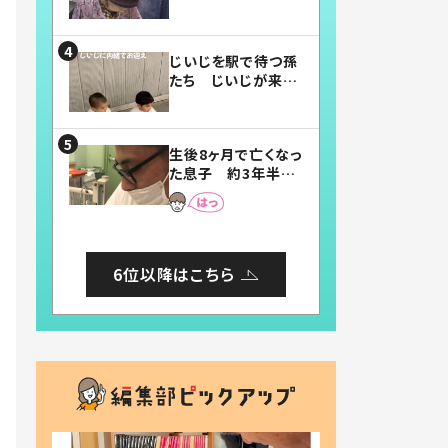
賛したお弁当に「美
味しそう」「お弁当す
ごい」
じいじを駅で待つ孫
たち じいじが来た
瞬間…！？「じいじイ
ケメン」「デレッデレ」
「嬉しくて可愛くてた
生後8ヶ月で亡くなっ
まらない」「幸せにな
た息子 約3年半
れる」
後、当時の妻の日記
に書いてあった本音
とは
6位以降はこちら