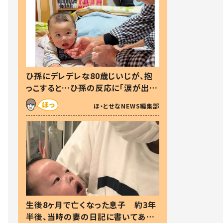
ひ孫にデレデレな80歳じいじが、抱
っこすると…ひ孫の反応に「涙が出ま
した」「可愛くて仕方ない」
ほ・とせなNEWS編集部
生後8ヶ月で亡くなった息子 約3年
半後、当時の妻の日記に書いてあっ