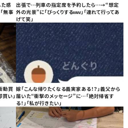
した感
出張で…列車の指定席を予約したら…→“想定
に「無事
外の光景”に「びっくりするｗｗ」「連れて行ってあ
げて笑」
衝動買
嫁「こんな帰りたくなる義実家ある！？」義父から
即買い」
届いた“衝撃のメッセージ”に…「絶対帰省す
る！」「私が行きたい」