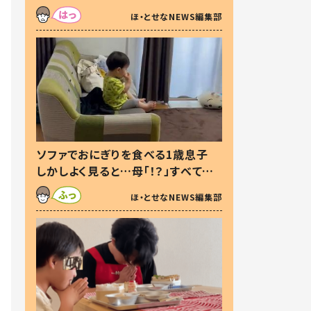
た本音とは
ほ・とせなNEWS編集部
ソファでおにぎりを食べる1歳息子
しかしよく見ると…母「！？」すべてを
察した母の投稿に「可愛いから許
ほ・とせなNEWS編集部
す！」「現行犯〜」