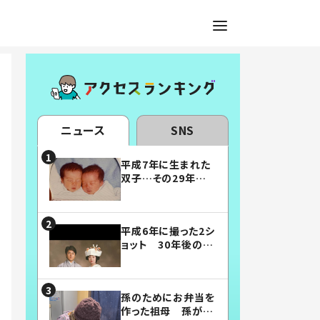
ニュース
SNS
平成7年に生まれた
双子…その29年後
の姿に「漫画みたい」
「素敵すぎる」
平成6年に撮った2シ
ョット 30年後の姿
に…「美男美女」「こ
んな夫婦になりた
い」
孫のためにお弁当を
作った祖母 孫が絶