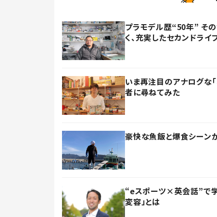
プラモデル歴“50年” 
く、充実したセカンドライ
いま再注目のアナログな「
者に尋ねてみた
豪快な魚飯と爆食シーンが大
“eスポーツ×英会話”で
変容」とは