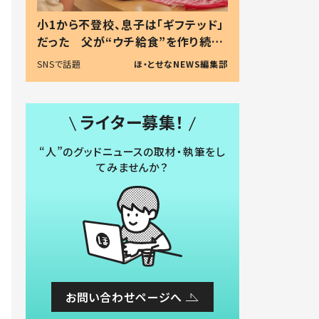
小1から不登校、息子は「ギフテッド」
だった 父が“ウチ給食”を作り続け
る理由とは #令和の親 #令和の子
SNSで話題
ほ・とせなNEWS編集部
ライター募集！
“人”のグッドニュースの取材・執筆をし
てみませんか？
お問い合わせページへ