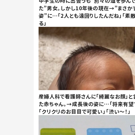
中学生の時に出会うも“別々の道を歩ん
た”男女。しかし10年後の現在→”まさか
姿”に…「2人とも遠回りしたんだね」「素
る」
産婦人科で看護師さんに「綺麗なお顔」と
た赤ちゃん。→成長後の姿に…「将来有望
「クリクリのお目目で可愛い」「渋い～！」