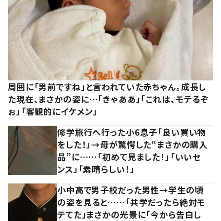
周囲に「男前ですね」と言われていた赤ちゃん。成長し
た現在、まさかの姿に…「きゃああ」「これは、モテるぞ
ぉ」「客観的にイケメン」
修学旅行へ行った小6息子「良い買い物
をした！」→母が驚愕した“まさかの購入
品”に……「初めて見ました！」「いいセ
ンス」「素晴らしい！」
小中高で男子校だった男性→学生の頃
の姿を見ると……「共学だったら絶対モ
テてた」まさかの光景に「今から告白し