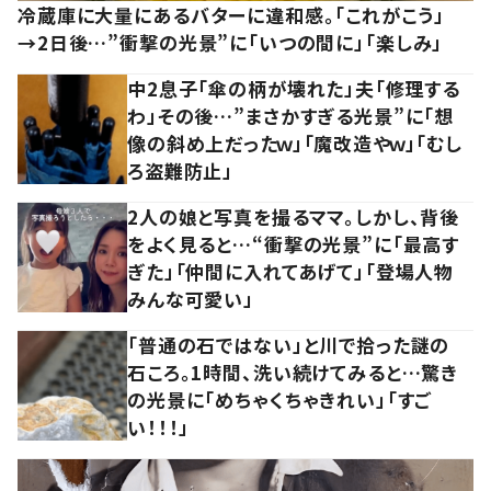
冷蔵庫に大量にあるバターに違和感。「これがこう」
→2日後…”衝撃の光景”に「いつの間に」「楽しみ」
中2息子「傘の柄が壊れた」夫「修理する
わ」その後…”まさかすぎる光景”に「想
像の斜め上だったｗ」「魔改造やｗ」「むし
ろ盗難防止」
2人の娘と写真を撮るママ。しかし、背後
をよく見ると…“衝撃の光景”に「最高す
ぎた」「仲間に入れてあげて」「登場人物
みんな可愛い」
「普通の石ではない」と川で拾った謎の
石ころ。1時間、洗い続けてみると…驚き
の光景に「めちゃくちゃきれい」「すご
い！！！」