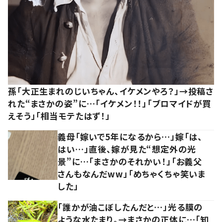
孫「大正生まれのじいちゃん、イケメンやろ？」→投稿さ
れた“まさかの姿”に…「イケメン！！」「ブロマイドが買
えそう」「相当モテたはず！」
義母「嫁いで5年になるから…」嫁「は、
はい…」直後、嫁が見た“想定外の光
景”に…「まさかのそれかい！」「お義父
さんもなんだww」「めちゃくちゃ笑いま
した」
「誰かが油こぼしたんだと…」光る膜の
ような水たまり。→まさかの正体に…「知