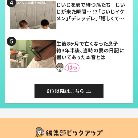
じいじを駅で待つ孫たち じい
じが来た瞬間…！？「じいじイケ
メン」「デレッデレ」「嬉しくて可
愛くてたまらない」「幸せになれ
る」
生後8ヶ月で亡くなった息子
約3年半後、当時の妻の日記に
書いてあった本音とは
6位以降はこちら