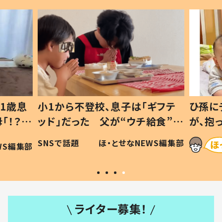
1歳息
小1から不登校、息子は「ギフテ
ひ孫に
「！？」
ッド」だった 父が“ウチ給食”を
が、抱
に「可愛
作り続ける理由とは #令和の親
「涙が
SNSで話題
ほ・とせなNEWS編集部
WS編集部
#令和の子
い」
ライター募集！