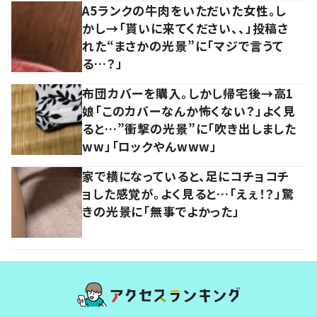
A5ランクの牛肉をいただいた女性。し
かし→「貰いに来てください、、」投稿さ
れた“まさかの光景”に「マジで言うて
る…？」
布団カバーを購入。しかし帰宅後→高1
娘「このカバーなんか怖くない？」よく見
ると…”衝撃の光景”に「吹き出しました
ww」「ロックやんwww」
家で横になっていると、足にコチョコチ
ョした感覚が。よく見ると…「えぇ！？」驚
きの光景に「無事でよかった」