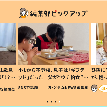
1歳息
小1から不登校、息子は「ギフテ
ひ孫に
「！？」
ッド」だった 父が“ウチ給食”を
が、抱
に「可愛
作り続ける理由とは #令和の親
「涙が
SNSで話題
ほ・とせなNEWS編集部
WS編集部
#令和の子
い」