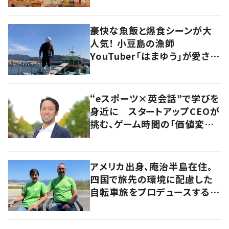
尋ねてみた
豪快な魚飯と爆食シーンが大
人気！ 小豆島の漁師
YouTuber「はまゆう」が愛され
るワケ
“eスポーツ×英会話”で学びを
身近に スタートアップCEOが
挑む、ゲーム時間の「価値変容」
とは
アメリカ出身、庵治半島在住。
四国で旅先の環境に配慮した
自転車旅をプロデュースする
「おもてなし」の心