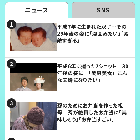
ニュース
SNS
平成7年に生まれた双子…その
29年後の姿に「漫画みたい」「素
敵すぎる」
平成6年に撮った2ショット 30
年後の姿に…「美男美女」「こん
な夫婦になりたい」
孫のためにお弁当を作った祖
母 孫が絶賛したお弁当に「美
味しそう」「お弁当すごい」