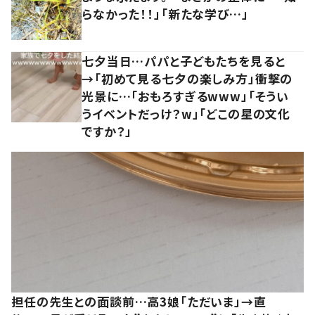
らなかった！！」「新たな学び…」
七夕当日…パパと子どもたちを見ると
→「初めて見る七夕の楽しみ方」衝撃の
光景に…「おもろすぎるwww」「そうい
うイベントだっけ？w」「どこの星の文化
ですか？」
担任の先生との面談前…高3娘「ただいま」→直