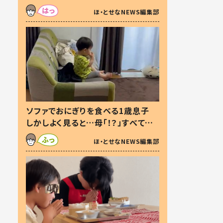
た本音とは
ほ・とせなNEWS編集部
ソファでおにぎりを食べる1歳息子
しかしよく見ると…母「！？」すべてを
察した母の投稿に「可愛いから許
ほ・とせなNEWS編集部
す！」「現行犯〜」