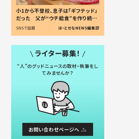
小1から不登校、息子は「ギフテッド」
だった 父が“ウチ給食”を作り続け
る理由とは #令和の親 #令和の子
SNSで話題
ほ・とせなNEWS編集部
ライター募集！
“人”のグッドニュースの取材・執筆をし
てみませんか？
お問い合わせページへ