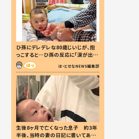
ひ孫にデレデレな80歳じいじが、抱
っこすると…ひ孫の反応に「涙が出ま
した」「可愛くて仕方ない」
ほ・とせなNEWS編集部
生後8ヶ月で亡くなった息子 約3年
半後、当時の妻の日記に書いてあっ