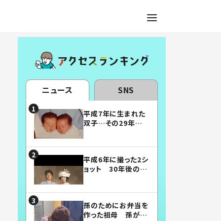
ニュース
SNS
平成7年に生まれた
双子…その29年後
の姿に「漫画みたい」
「素敵すぎる」
平成6年に撮った2シ
ョット 30年後の姿
に…「美男美女」「こ
んな夫婦になりた
い」
孫のためにお弁当を
作った祖母 孫が絶