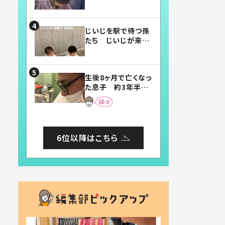
賛したお弁当に「美
味しそう」「お弁当す
ごい」
じいじを駅で待つ孫
たち じいじが来た
瞬間…！？「じいじイ
ケメン」「デレッデレ」
「嬉しくて可愛くてた
生後8ヶ月で亡くなっ
まらない」「幸せにな
た息子 約3年半
れる」
後、当時の妻の日記
に書いてあった本音
とは
6位以降はこちら