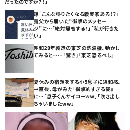
だったのですか？！」
嫁「こんな帰りたくなる義実家ある！？」
義父から届いた“衝撃のメッセー
ジ”に…「絶対帰省する！」「私が行きた
い」
昭和29年製造の東芝の洗濯機。動かし
てみると……「驚き」「東芝恐るべし」
夏休みの宿題をする小5息子に違和感。
→直後、母がみた『衝撃的すぎる姿』
に…「息子くんサイコーww」「吹き出し
ちゃいましたww」