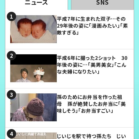
ニュース
SNS
平成7年に生まれた双子…その
29年後の姿に「漫画みたい」「素
敵すぎる」
平成6年に撮った2ショット 30
年後の姿に…「美男美女」「こん
な夫婦になりたい」
孫のためにお弁当を作った祖
母 孫が絶賛したお弁当に「美
味しそう」「お弁当すごい」
じいじを駅で待つ孫たち じい