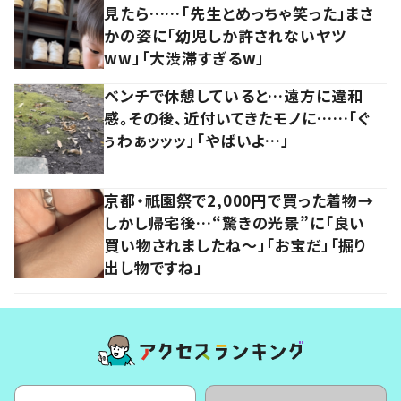
見たら……「先生とめっちゃ笑った」まさ
かの姿に「幼児しか許されないヤツ
ww」「大渋滞すぎるw」
ベンチで休憩していると…遠方に違和
感。その後、近付いてきたモノに……「ぐ
ぅわぁッッッ」「やばいよ…」
京都・祇園祭で2,000円で買った着物→
しかし帰宅後…“驚きの光景”に「良い
買い物されましたね～」「お宝だ」「掘り
出し物ですね」