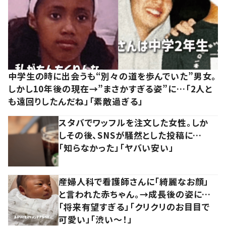
中学生の時に出会うも“別々の道を歩んでいた”男女。
しかし10年後の現在→”まさかすぎる姿”に…「2人と
も遠回りしたんだね」「素敵過ぎる」
スタバでワッフルを注文した女性。しか
しその後、SNSが騒然とした投稿に…
「知らなかった」「ヤバい安い」
産婦人科で看護師さんに「綺麗なお顔」
と言われた赤ちゃん。→成長後の姿に…
「将来有望すぎる」「クリクリのお目目で
可愛い」「渋い～！」