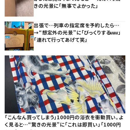
きの光景に「無事でよかった」
出張で…列車の指定席を予約したら…
→“想定外の光景”に「びっくりするｗｗ」
「連れて行ってあげて笑」
「こんなん買ってしまう」1000円の浴衣を衝動買い。よ
く見ると…“驚きの光景”に「これは即買い」「1000円