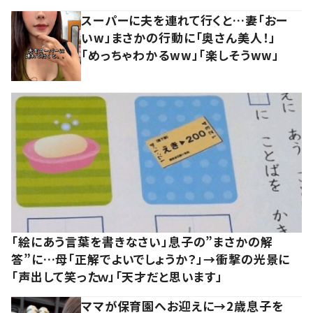
スーパーに夫を連れて行くと…妻「おー
いw」まさかの行動に「奥さん美人！」
「めっちゃわかるww」「楽しそうww」
「絵にあう言葉を書きなさい」息子の”まさかの解
答”に…母「正解でよいでしょうか？」→衝撃の光景に
「声出して笑ったｗ」「天才だと思います」
ママが保育園へお迎えに→2歳息子を