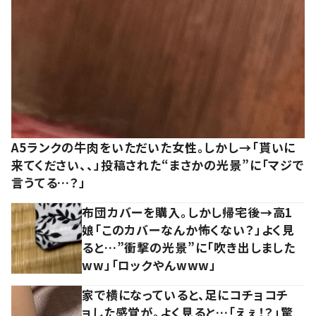
A5ランクの牛肉をいただいた女性。しかし→「貰いに
来てください、、」投稿された“まさかの光景”に「マジで
言うてる…？」
布団カバーを購入。しかし帰宅後→高1
娘「このカバーなんか怖くない？」よく見
ると…”衝撃の光景”に「吹き出しました
ww」「ロックやんwww」
家で横になっていると、足にコチョコチ
ョした感覚が。よく見ると…「えぇ！？」驚