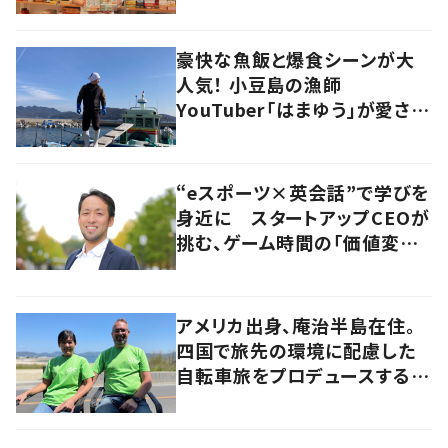
尋ねてみた
豪快な魚飯と爆食シーンが大
人気！ 小豆島の漁師
YouTuber「はまゆう」が愛され
るワケ
“eスポーツ×英会話”で学びを
身近に スタートアップCEOが
挑む、ゲーム時間の「価値変容」
とは
アメリカ出身、庵治半島在住。
四国で旅先の環境に配慮した
自転車旅をプロデュースする
「おもてなし」の心