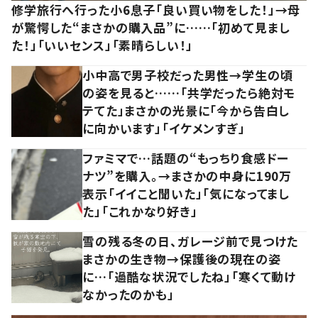
修学旅行へ行った小6息子「良い買い物をした！」→母
が驚愕した“まさかの購入品”に……「初めて見まし
た！」「いいセンス」「素晴らしい！」
小中高で男子校だった男性→学生の頃
の姿を見ると……「共学だったら絶対モ
テてた」まさかの光景に「今から告白し
に向かいます」「イケメンすぎ」
ファミマで…話題の“もっちり食感ドー
ナツ”を購入。→まさかの中身に190万
表示「イイこと聞いた」「気になってまし
た」「これかなり好き」
雪の残る冬の日、ガレージ前で見つけた
まさかの生き物→保護後の現在の姿
に…「過酷な状況でしたね」「寒くて動け
なかったのかも」