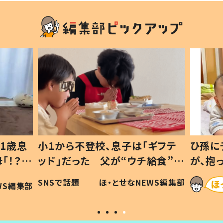
1歳息
小1から不登校、息子は「ギフテ
ひ孫に
「！？」
ッド」だった 父が“ウチ給食”を
が、抱
に「可愛
作り続ける理由とは #令和の親
「涙が
SNSで話題
ほ・とせなNEWS編集部
WS編集部
#令和の子
い」