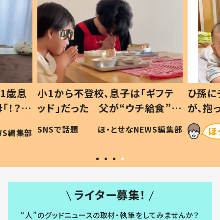
1歳息
小1から不登校、息子は「ギフテ
ひ孫に
「！？」
ッド」だった 父が“ウチ給食”を
が、抱
に「可愛
作り続ける理由とは #令和の親
「涙が
SNSで話題
ほ・とせなNEWS編集部
WS編集部
#令和の子
い」
ライター募集！
“人”のグッドニュースの取材・執筆をしてみませんか？