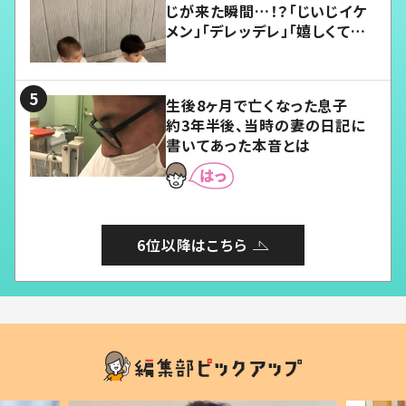
じが来た瞬間…！？「じいじイケ
メン」「デレッデレ」「嬉しくて可
愛くてたまらない」「幸せになれ
る」
生後8ヶ月で亡くなった息子
約3年半後、当時の妻の日記に
書いてあった本音とは
6位以降はこちら