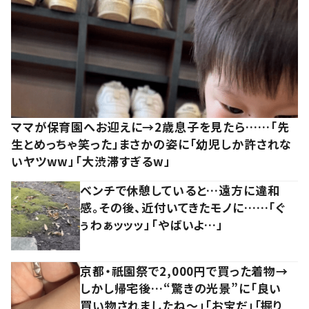
ママが保育園へお迎えに→2歳息子を見たら……「先
生とめっちゃ笑った」まさかの姿に「幼児しか許されな
いヤツww」「大渋滞すぎるw」
ベンチで休憩していると…遠方に違和
感。その後、近付いてきたモノに……「ぐ
ぅわぁッッッ」「やばいよ…」
京都・祇園祭で2,000円で買った着物→
しかし帰宅後…“驚きの光景”に「良い
買い物されましたね～」「お宝だ」「掘り