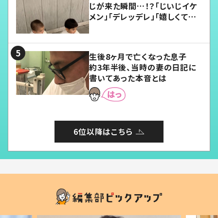
じが来た瞬間…！？「じいじイケ
メン」「デレッデレ」「嬉しくて可
愛くてたまらない」「幸せになれ
る」
生後8ヶ月で亡くなった息子
約3年半後、当時の妻の日記に
書いてあった本音とは
6位以降はこちら