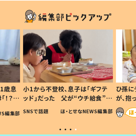
1歳息
小1から不登校、息子は「ギフテ
ひ孫に
「！？」
ッド」だった 父が“ウチ給食”を
が、抱
に「可愛
作り続ける理由とは #令和の親
「涙が
SNSで話題
ほ・とせなNEWS編集部
WS編集部
#令和の子
い」