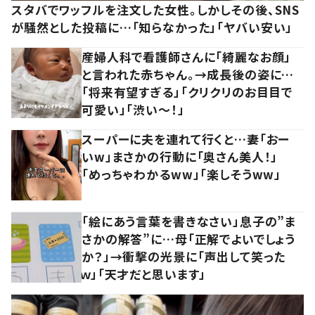
スタバでワッフルを注文した女性。しかしその後、SNS
が騒然とした投稿に…「知らなかった」「ヤバい安い」
産婦人科で看護師さんに「綺麗なお顔」
と言われた赤ちゃん。→成長後の姿に…
「将来有望すぎる」「クリクリのお目目で
可愛い」「渋い～！」
スーパーに夫を連れて行くと…妻「おー
いw」まさかの行動に「奥さん美人！」
「めっちゃわかるww」「楽しそうww」
「絵にあう言葉を書きなさい」息子の”ま
さかの解答”に…母「正解でよいでしょう
か？」→衝撃の光景に「声出して笑った
ｗ」「天才だと思います」