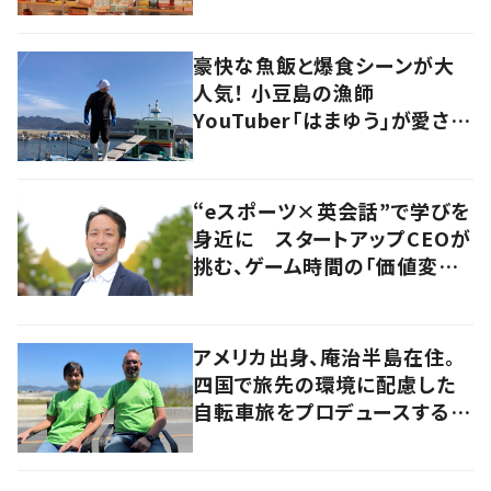
尋ねてみた
豪快な魚飯と爆食シーンが大
人気！ 小豆島の漁師
YouTuber「はまゆう」が愛され
るワケ
“eスポーツ×英会話”で学びを
身近に スタートアップCEOが
挑む、ゲーム時間の「価値変容」
とは
アメリカ出身、庵治半島在住。
四国で旅先の環境に配慮した
自転車旅をプロデュースする
「おもてなし」の心