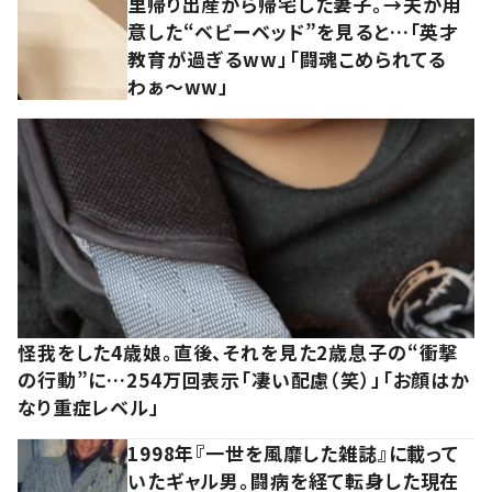
里帰り出産から帰宅した妻子。→夫が用
意した“ベビーベッド”を見ると…「英才
教育が過ぎるww」「闘魂こめられてる
わぁ～ww」
怪我をした4歳娘。直後、それを見た2歳息子の“衝撃
の行動”に…254万回表示「凄い配慮（笑）」「お顔はか
なり重症レベル」
1998年『一世を風靡した雑誌』に載って
いたギャル男。闘病を経て転身した現在