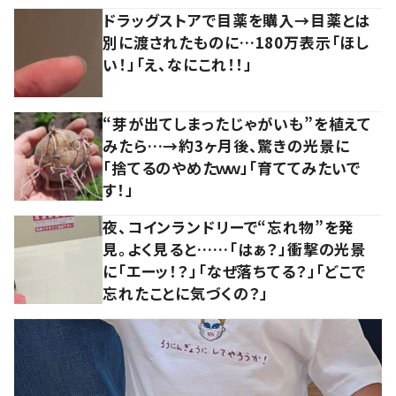
ドラッグストアで目薬を購入→目薬とは
別に渡されたものに…180万表示「ほし
い！」「え、なにこれ！！」
“芽が出てしまったじゃがいも”を植えて
みたら…→約3ヶ月後、驚きの光景に
「捨てるのやめたｗｗ」「育ててみたいで
す！」
夜、コインランドリーで“忘れ物”を発
見。よく見ると……「はぁ？」衝撃の光景
に「エーッ！？」「なぜ落ちてる？」「どこで
忘れたことに気づくの？」