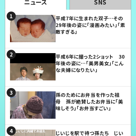
ニュース
SNS
平成7年に生まれた双子…その
29年後の姿に「漫画みたい」「素
敵すぎる」
平成6年に撮った2ショット 30
年後の姿に…「美男美女」「こん
な夫婦になりたい」
孫のためにお弁当を作った祖
母 孫が絶賛したお弁当に「美
味しそう」「お弁当すごい」
じいじを駅で待つ孫たち じい