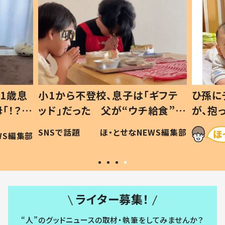
1歳息
小1から不登校、息子は「ギフテ
ひ孫に
「！？」
ッド」だった 父が“ウチ給食”を
が、抱
に「可愛
作り続ける理由とは #令和の親
「涙が
SNSで話題
ほ・とせなNEWS編集部
WS編集部
#令和の子
い」
ライター募集！
“人”のグッドニュースの取材・執筆をしてみませんか？