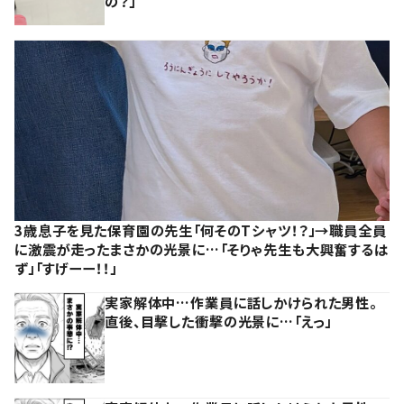
の？」
3歳息子を見た保育園の先生「何そのTシャツ！？」→職員全員
に激震が走ったまさかの光景に…「そりゃ先生も大興奮するは
ず」「すげーー！！」
実家解体中…作業員に話しかけられた男性。
直後、目撃した衝撃の光景に…「えっ」