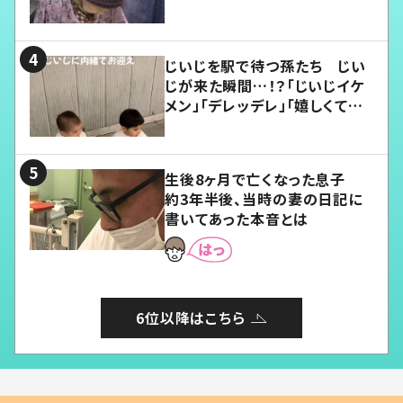
じいじを駅で待つ孫たち じい
じが来た瞬間…！？「じいじイケ
メン」「デレッデレ」「嬉しくて可
愛くてたまらない」「幸せになれ
る」
生後8ヶ月で亡くなった息子
約3年半後、当時の妻の日記に
書いてあった本音とは
6位以降はこちら