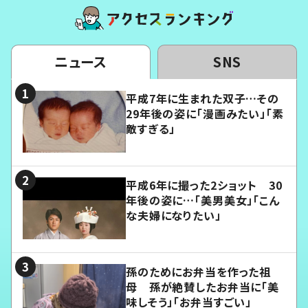
ニュース
SNS
平成7年に生まれた双子…その
29年後の姿に「漫画みたい」「素
敵すぎる」
平成6年に撮った2ショット 30
年後の姿に…「美男美女」「こん
な夫婦になりたい」
孫のためにお弁当を作った祖
母 孫が絶賛したお弁当に「美
味しそう」「お弁当すごい」