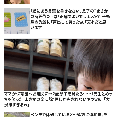
「絵にあう言葉を書きなさい」息子の”まさか
の解答”に…母「正解でよいでしょうか？」→衝
撃の光景に「声出して笑ったｗ」「天才だと思
います」
ママが保育園へお迎えに→2歳息子を見たら……「先生とめっ
ちゃ笑った」まさかの姿に「幼児しか許されないヤツww」「大
渋滞すぎるw」
ベンチで休憩していると…遠方に違和感。そ