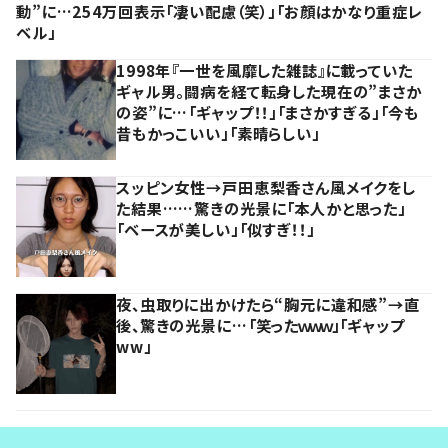
動”に…254万回表示「凄い配慮（笑）」「お顔はかなり重症レ
ベル」
1998年『一世を風靡した雑誌』に載っていた
ギャル男。闘病を経て転身した現在の”まさか
の姿”に…「ギャップ！！」「まさかすぎる」「今も
昔もかっこいい」「素晴らしい」
スッピン女性→戸田恵梨香さん風メイクをし
た結果……驚きの光景に「本人かと思った」
「ベースが美しい」「似すぎ！！」
夜、虫取りに出かけたら“胸元に違和感”→直
後、驚きの光景に…「笑ったｗｗｗ」「ギャップ
ww」