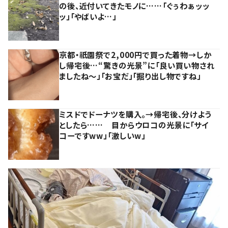
の後、近付いてきたモノに……「ぐぅわぁッッ
ッ」「やばいよ…」
京都・祇園祭で2,000円で買った着物→しか
し帰宅後…“驚きの光景”に「良い買い物され
ましたね～」「お宝だ」「掘り出し物ですね」
ミスドでドーナツを購入。→帰宅後、分けよう
としたら…… 目からウロコの光景に「サイ
コーですww」「激しいw」