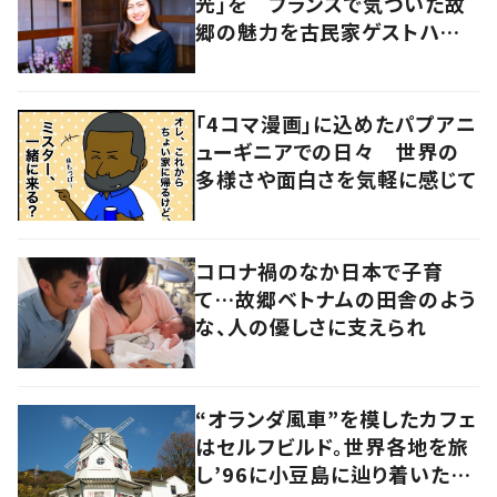
光」を フランスで気づいた故
郷の魅力を古民家ゲストハウス
に
「4コマ漫画」に込めたパプアニ
ューギニアでの日々 世界の
多様さや面白さを気軽に感じて
コロナ禍のなか日本で子育
て…故郷ベトナムの田舎のよう
な、人の優しさに支えられ
“オランダ風車”を模したカフェ
はセルフビルド。世界各地を旅
し’96に小豆島に辿り着いた家