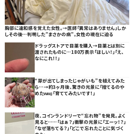
胸部に違和感を覚えた女性。→医師「異常はありません」しか
しその後…判明した”まさかの病”。女性の現在に迫る
ドラッグストアで目薬を購入→目薬とは別に
渡されたものに…180万表示「ほしい！」「え、
なにこれ！！」
“芽が出てしまったじゃがいも”を植えてみた
ら…→約3ヶ月後、驚きの光景に「捨てるのや
めたｗｗ」「育ててみたいです！」
夜、コインランドリーで“忘れ物”を発見。よく
見ると……「はぁ？」衝撃の光景に「エーッ！？」
「なぜ落ちてる？」「どこで忘れたことに気づく