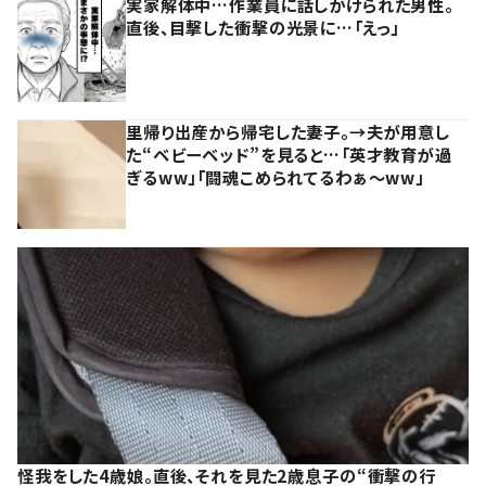
実家解体中…作業員に話しかけられた男性。
直後、目撃した衝撃の光景に…「えっ」
里帰り出産から帰宅した妻子。→夫が用意し
た“ベビーベッド”を見ると…「英才教育が過
ぎるww」「闘魂こめられてるわぁ～ww」
怪我をした4歳娘。直後、それを見た2歳息子の“衝撃の行