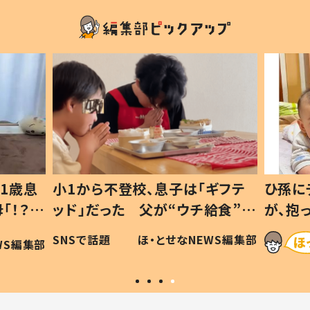
ギフテ
ひ孫にデレデレな80歳じいじ
給食”を
が、抱っこすると…ひ孫の反応に
和の親
「涙が出ました」「可愛くて仕方な
WS編集部
ほ・とせなNEWS編集部
い」