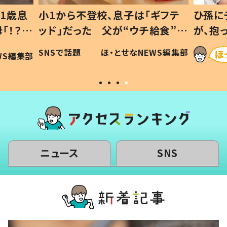
ギフテ
ひ孫にデレデレな80歳じいじ
給食”を
が、抱っこすると…ひ孫の反応に
和の親
「涙が出ました」「可愛くて仕方な
WS編集部
ほ・とせなNEWS編集部
い」
ニュース
SNS