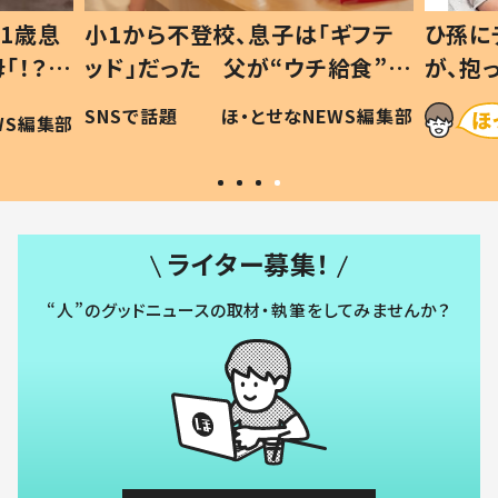
1歳息
小1から不登校、息子は「ギフテ
ひ孫に
「！？」
ッド」だった 父が“ウチ給食”を
が、抱
に「可愛
作り続ける理由とは #令和の親
「涙が
SNSで話題
ほ・とせなNEWS編集部
WS編集部
#令和の子
い」
ライター募集！
“人”のグッドニュースの取材・執筆をしてみませんか？