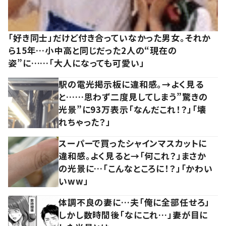
「好き同士」だけど付き合っていなかった男女。それか
ら15年…小中高と同じだった2人の“現在の
姿”に……「大人になっても可愛い」
駅の電光掲示板に違和感。→よく見る
と……思わず二度見してしまう”驚きの
光景”に93万表示「なんだこれ！？」「壊
れちゃった？」
スーパーで買ったシャインマスカットに
違和感。よく見ると→「何これ？」まさか
の光景に…「こんなところに！？」「かわい
いww」
体調不良の妻に…夫「俺に全部任せろ」
しかし数時間後「なにこれ…」妻が目に