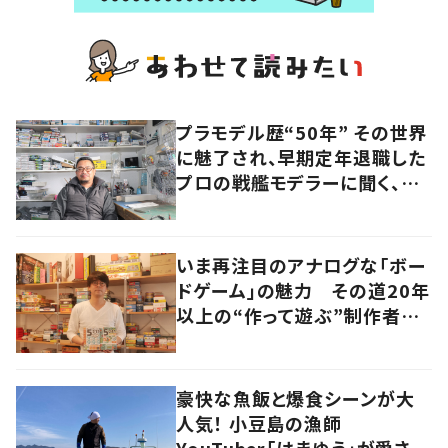
プラモデル歴“50年” その世界
に魅了され、早期定年退職した
プロの戦艦モデラーに聞く、充
実したセカンドライフ
いま再注目のアナログな「ボー
ドゲーム」の魅力 その道20年
以上の“作って遊ぶ”制作者に
尋ねてみた
豪快な魚飯と爆食シーンが大
人気！ 小豆島の漁師
YouTuber「はまゆう」が愛され