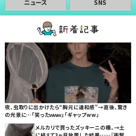
ニュース
SNS
夜、虫取りに出かけたら“胸元に違和感”→直後、驚き
の光景に…「笑ったｗｗｗ」「ギャップww」
メルカリで買ったズッキーニの種。→土
に植えて3ヶ月放置した結果……『衝撃