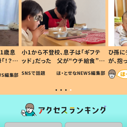
1歳息
小1から不登校、息子は「ギフテ
ひ孫に
「！？」
ッド」だった 父が“ウチ給食”を
が、抱
に「可愛
作り続ける理由とは #令和の親
「涙が
SNSで話題
ほ・とせなNEWS編集部
WS編集部
#令和の子
い」