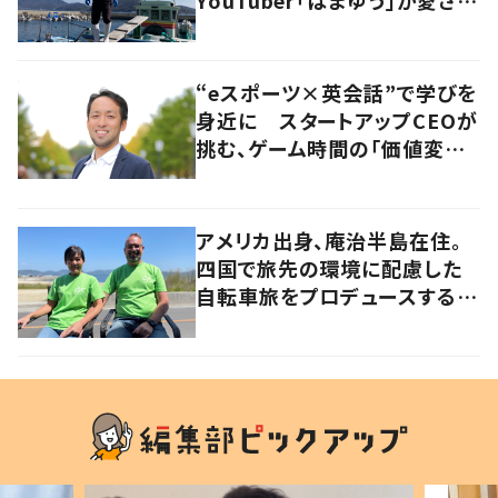
るワケ
“eスポーツ×英会話”で学びを
身近に スタートアップCEOが
挑む、ゲーム時間の「価値変容」
とは
アメリカ出身、庵治半島在住。
四国で旅先の環境に配慮した
自転車旅をプロデュースする
「おもてなし」の心