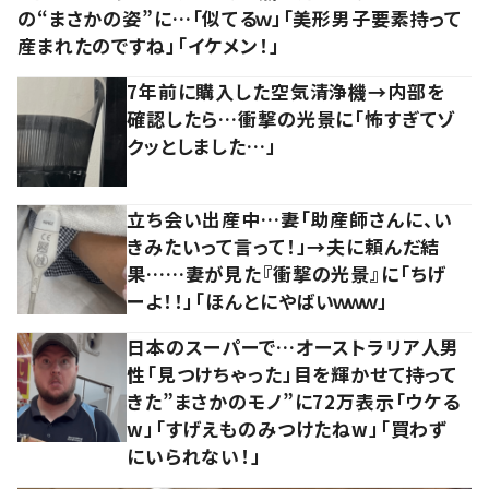
の“まさかの姿”に…「似てるｗ」「美形男子要素持って
産まれたのですね」「イケメン！」
7年前に購入した空気清浄機→内部を
確認したら…衝撃の光景に「怖すぎてゾ
クッとしました…」
立ち会い出産中…妻「助産師さんに、い
きみたいって言って！」→夫に頼んだ結
果……妻が見た『衝撃の光景』に「ちげ
ーよ！！」「ほんとにやばいｗｗｗ」
日本のスーパーで…オーストラリア人男
性「見つけちゃった」目を輝かせて持って
きた”まさかのモノ”に72万表示「ウケる
w」「すげえものみつけたねw」「買わず
にいられない！」