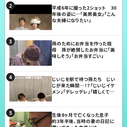
平成6年に撮った2ショット 30
年後の姿に…「美男美女」「こん
な夫婦になりたい」
孫のためにお弁当を作った祖
母 孫が絶賛したお弁当に「美
味しそう」「お弁当すごい」
じいじを駅で待つ孫たち じい
じが来た瞬間…！？「じいじイケ
メン」「デレッデレ」「嬉しくて可
愛くてたまらない」「幸せになれ
る」
生後8ヶ月で亡くなった息子
約3年半後、当時の妻の日記に