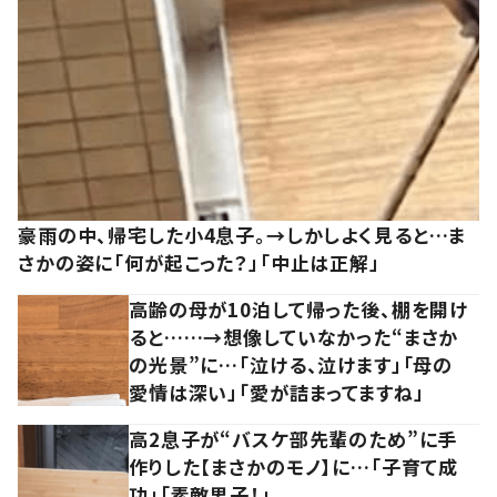
豪雨の中、帰宅した小4息子。→しかしよく見ると…ま
さかの姿に「何が起こった？」「中止は正解」
高齢の母が10泊して帰った後、棚を開け
ると……→想像していなかった“まさか
の光景”に…「泣ける、泣けます」「母の
愛情は深い」「愛が詰まってますね」
高2息子が“バスケ部先輩のため”に手
作りした【まさかのモノ】に…「子育て成
功」「素敵男子！」