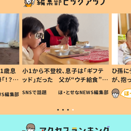
1歳息
小1から不登校、息子は「ギフテ
ひ孫に
「！？」
ッド」だった 父が“ウチ給食”を
が、抱
に「可愛
作り続ける理由とは #令和の親
「涙が
SNSで話題
ほ・とせなNEWS編集部
WS編集部
#令和の子
い」