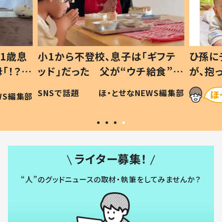
1歳息
小1から不登校、息子は「ギフテ
ひ孫に
「！？」
ッド」だった 父が“ウチ給食”を
が、抱
に「可愛
作り続ける理由とは #令和の親
「涙が
SNSで話題
ほ・とせなNEWS編集部
WS編集部
#令和の子
い」
ライター募集！
“人”のグッドニュースの取材・執筆をしてみませんか？