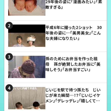
29年後の姿に「漫画みたい」「素
敵すぎる」
平成6年に撮った2ショット 30
年後の姿に…「美男美女」「こん
な夫婦になりたい」
孫のためにお弁当を作った祖
母 孫が絶賛したお弁当に「美
味しそう」「お弁当すごい」
じいじを駅で待つ孫たち じい
じが来た瞬間…！？「じいじイケ
メン」「デレッデレ」「嬉しくて可
愛くてたまらない」「幸せになれ