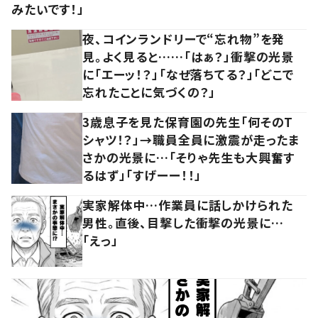
みたいです！」
夜、コインランドリーで“忘れ物”を発
見。よく見ると……「はぁ？」衝撃の光景
に「エーッ！？」「なぜ落ちてる？」「どこで
忘れたことに気づくの？」
3歳息子を見た保育園の先生「何そのT
シャツ！？」→職員全員に激震が走ったま
さかの光景に…「そりゃ先生も大興奮す
るはず」「すげーー！！」
実家解体中…作業員に話しかけられた
男性。直後、目撃した衝撃の光景に…
「えっ」