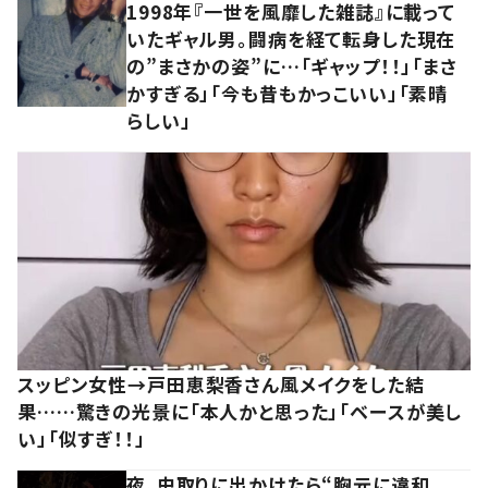
1998年『一世を風靡した雑誌』に載って
いたギャル男。闘病を経て転身した現在
の”まさかの姿”に…「ギャップ！！」「まさ
かすぎる」「今も昔もかっこいい」「素晴
らしい」
スッピン女性→戸田恵梨香さん風メイクをした結
果……驚きの光景に「本人かと思った」「ベースが美し
い」「似すぎ！！」
夜、虫取りに出かけたら“胸元に違和