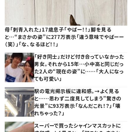
母「刺青入れた」17歳息子「やばー！！」脚を見る
と…“まさかの姿”に277万表示「違う意味でやばーー
（笑）」「な、なるほど！！」
「好き同士」だけど付き合っていなかった
男女。それから15年…小中高と同じだっ
た2人の“現在の姿”に……「大人になっ
ても可愛い」
駅の電光掲示板に違和感。→よく見る
と……思わず二度見してしまう”驚きの
光景”に93万表示「なんだこれ！？」「壊
れちゃった？」
スーパーで買ったシャインマスカットに