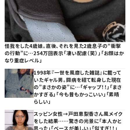
怪我をした4歳娘。直後、それを見た2歳息子の“衝撃
の行動”に…254万回表示「凄い配慮（笑）」「お顔はか
なり重症レベル」
1998年『一世を風靡した雑誌』に載って
いたギャル男。闘病を経て転身した現在
の”まさかの姿”に…「ギャップ！！」「まさ
かすぎる」「今も昔もかっこいい」「素晴
らしい」
スッピン女性→戸田恵梨香さん風メイク
をした結果……驚きの光景に「本人かと
思った」「ベースが美しい」「似すぎ！！」