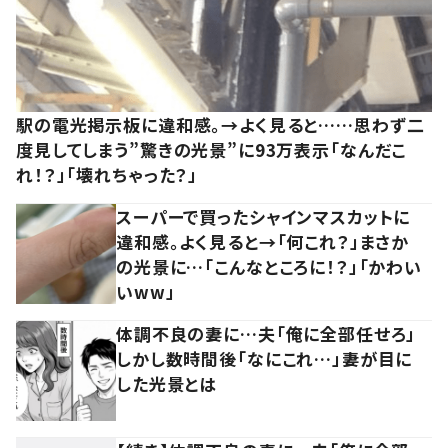
駅の電光掲示板に違和感。→よく見ると……思わず二
度見してしまう”驚きの光景”に93万表示「なんだこ
れ！？」「壊れちゃった？」
スーパーで買ったシャインマスカットに
違和感。よく見ると→「何これ？」まさか
の光景に…「こんなところに！？」「かわい
いww」
体調不良の妻に…夫「俺に全部任せろ」
しかし数時間後「なにこれ…」妻が目に
した光景とは