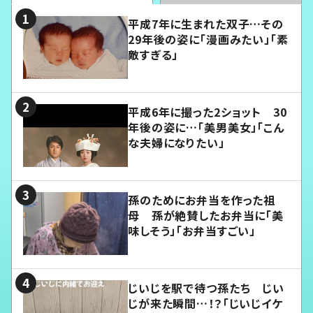
平成7年に生まれた双子…その
29年後の姿に「漫画みたい」「素
敵すぎる」
平成6年に撮った2ショット 30
年後の姿に…「美男美女」「こん
な夫婦になりたい」
孫のためにお弁当を作った祖
母 孫が絶賛したお弁当に「美
味しそう」「お弁当すごい」
じいじを駅で待つ孫たち じい
じが来た瞬間…！？「じいじイケ