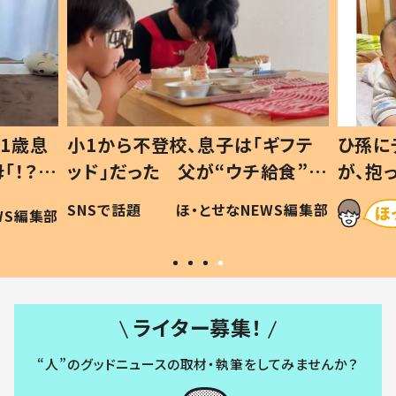
1歳息
小1から不登校、息子は「ギフテ
ひ孫に
「！？」
ッド」だった 父が“ウチ給食”を
が、抱
に「可愛
作り続ける理由とは #令和の親
「涙が
SNSで話題
ほ・とせなNEWS編集部
WS編集部
#令和の子
い」
ライター募集！
“人”のグッドニュースの取材・執筆をしてみませんか？