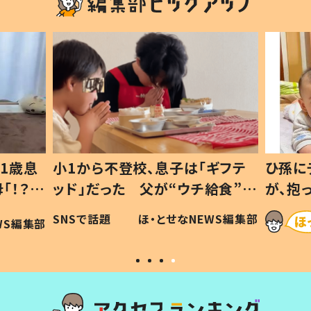
1歳息
小1から不登校、息子は「ギフテ
ひ孫に
「！？」
ッド」だった 父が“ウチ給食”を
が、抱
に「可愛
作り続ける理由とは #令和の親
「涙が
SNSで話題
ほ・とせなNEWS編集部
WS編集部
#令和の子
い」