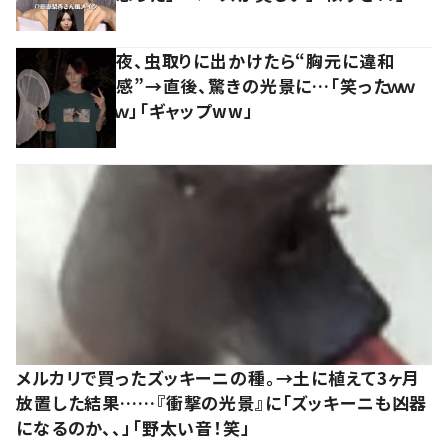
夜、虫取りに出かけたら“胸元に違和
感”→直後、驚きの光景に…「笑ったｗｗ
ｗ」「ギャップww」
メルカリで買ったズッキーニの種。→土に植えて3ヶ月
放置した結果……『衝撃の光景』に「ズッキーニも凶器
になるのか、、」「野太い音！笑」