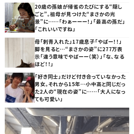
20歳の孫娘が帰省のたびにする“隠し
ごと”。祖母が見つけた“まさかの光
景”に……「わぁーーー！」「最高の孫だ」
「これいいですね」
母「刺青入れた」17歳息子「やばー！！」
脚を見ると…“まさかの姿”に277万表
示「違う意味でやばーー（笑）」「な、なる
ほど！！」
「好き同士」だけど付き合っていなかった
男女。それから15年…小中高と同じだっ
た2人の“現在の姿”に……「大人になっ
ても可愛い」