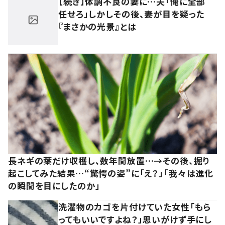
【続き】体調不良の妻に…夫「俺に全部
任せろ」しかしその後、妻が目を疑った
『まさかの光景』とは
長ネギの葉だけ収穫し、数年間放置…→その後、掘り
起こしてみた結果…“驚愕の姿”に「え？」「我々は進化
の瞬間を目にしたのか」
洗濯物のカゴを片付けていた女性「もら
ってもいいですよね？」思いがけず手にし