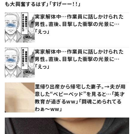
も大興奮するはず」「すげーー！！」
実家解体中…作業員に話しかけられた
男性。直後、目撃した衝撃の光景に…
「えっ」
実家解体中…作業員に話しかけられた
男性。直後、目撃した衝撃の光景に…
「えっ」
里帰り出産から帰宅した妻子。→夫が用
意した“ベビーベッド”を見ると…「英才
教育が過ぎるww」「闘魂こめられてる
わぁ～ww」