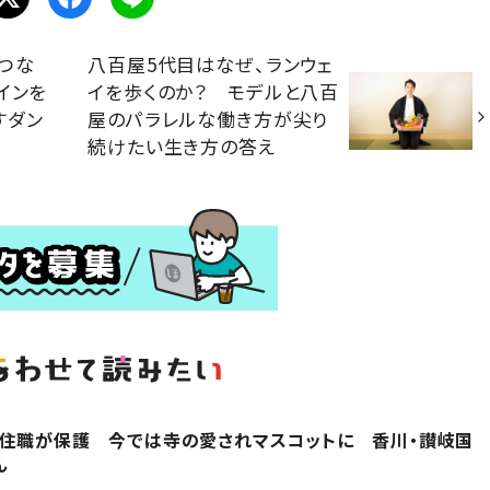
つな
八百屋5代目はなぜ、ランウェ
インを
イを歩くのか？ モデルと八百
すダン
屋のパラレルな働き方が尖り
続けたい生き方の答え
を住職が保護 今では寺の愛されマスコットに 香川・讃岐国
ん