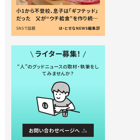
小1から不登校、息子は「ギフテッド」
だった 父が“ウチ給食”を作り続け
る理由とは #令和の親 #令和の子
SNSで話題
ほ・とせなNEWS編集部
ライター募集！
“人”のグッドニュースの取材・執筆をし
てみませんか？
お問い合わせページへ