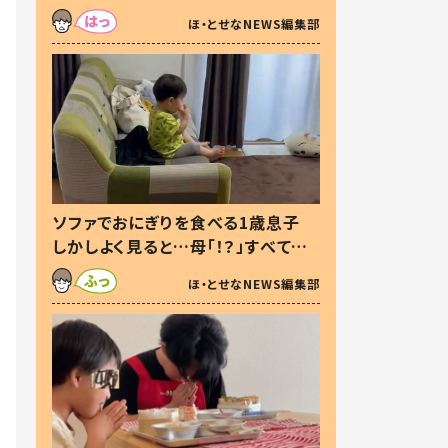
た本音とは
ほ・とせなNEWS編集部
ソファでおにぎりを食べる1歳息子
しかしよく見ると…母「！？」すべてを
察した母の投稿に「可愛いから許
ほ・とせなNEWS編集部
す！」「現行犯〜」