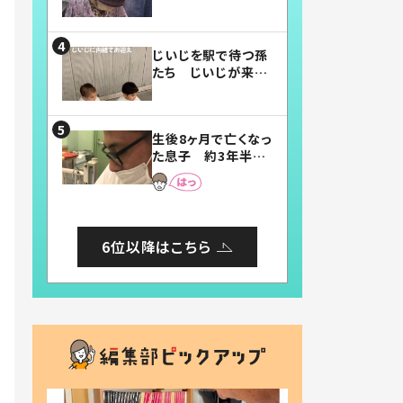
賛したお弁当に「美
味しそう」「お弁当す
ごい」
じいじを駅で待つ孫
たち じいじが来た
瞬間…！？「じいじイ
ケメン」「デレッデレ」
「嬉しくて可愛くてた
生後8ヶ月で亡くなっ
まらない」「幸せにな
た息子 約3年半
れる」
後、当時の妻の日記
に書いてあった本音
とは
6位以降はこちら