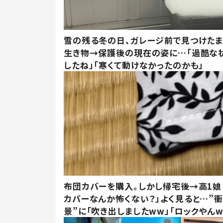
雪の残る冬の日、ガレージ前で見つけた
生き物→保護後の現在の姿に…「過酷な
したね」「寒くて動けなかったのかも」
布団カバーを購入。しかし帰宅後→高1娘
カバーなんか怖くない？」よく見ると…”
景”に「吹き出しましたww」「ロックやんw