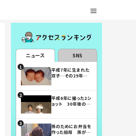
ニュース
SNS
平成7年に生まれた
双子…その29年後
の姿に「漫画みたい」
「素敵すぎる」
平成6年に撮った2シ
ョット 30年後の姿
に…「美男美女」「こ
んな夫婦になりた
い」
孫のためにお弁当を
作った祖母 孫が絶