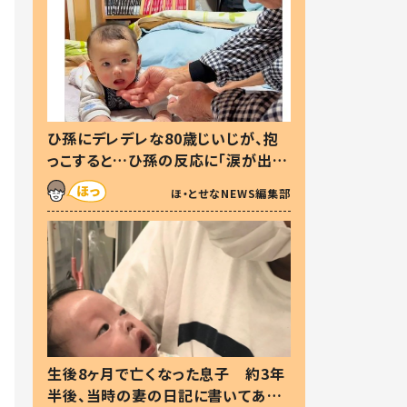
ひ孫にデレデレな80歳じいじが、抱
っこすると…ひ孫の反応に「涙が出ま
した」「可愛くて仕方ない」
ほ・とせなNEWS編集部
生後8ヶ月で亡くなった息子 約3年
半後、当時の妻の日記に書いてあっ