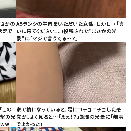
まさかの
A5ランクの牛肉をいただいた女性。しかし→「貰
状況で
いに来てください、、」投稿された“まさかの光
景”に「マジで言うてる…？」
「この
家で横になっていると、足にコチョコチョした感
衝撃の光
覚が。よく見ると…「えぇ！？」驚きの光景に「無事
ww」
でよかった」