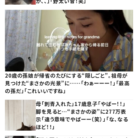
か、、」「野太い音！笑」
20歳の孫娘が帰省のたびにする“隠しごと”。祖母が
見つけた“まさかの光景”に……「わぁーーー！」「最高
の孫だ」「これいいですね」
母「刺青入れた」17歳息子「やばー！！」
脚を見ると…“まさかの姿”に277万表
示「違う意味でやばーー（笑）」「な、なる
ほど！！」