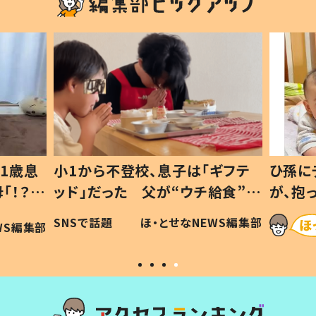
1歳息
小1から不登校、息子は「ギフテ
ひ孫に
「！？」
ッド」だった 父が“ウチ給食”を
が、抱
に「可愛
作り続ける理由とは #令和の親
「涙が
SNSで話題
ほ・とせなNEWS編集部
WS編集部
#令和の子
い」