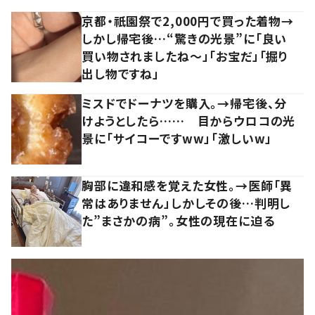
京都・祇園祭で2,000円で買った着物→
しかし帰宅後…“驚きの光景”に「良い
買い物されましたね～」「お宝だ」「掘り
出し物ですね」
ミスドでドーナツを購入。→帰宅後、分
けようとしたら…… 目からウロコの光
景に「サイコーですww」「激しいw」
胸部に違和感を覚えた女性。→医師「異
常はありません」しかしその後…判明し
た”まさかの病”。女性の現在に迫る