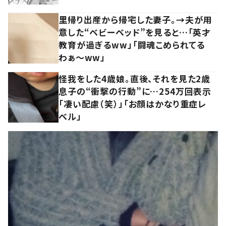
里帰り出産から帰宅した妻子。→夫が用
意した“ベビーベッド”を見ると…「英才
教育が過ぎるww」「闘魂こめられてる
わぁ～ww」
怪我をした4歳娘。直後、それを見た2歳
息子の“衝撃の行動”に…254万回表示
「凄い配慮（笑）」「お顔はかなり重症レ
ベル」