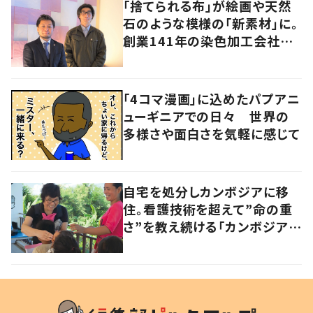
「捨てられる布」が絵画や天然
石のような模様の「新素材」に。
創業141年の染色加工会社が
仕掛けた“アップサイクル”
「4コマ漫画」に込めたパプアニ
ューギニアでの日々 世界の
多様さや面白さを気軽に感じて
自宅を処分しカンボジアに移
住。看護技術を超えて”命の重
さ”を教え続ける「カンボジアを
元気にしたい！」