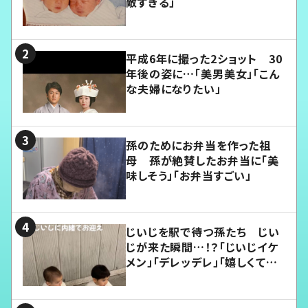
敵すぎる」
平成6年に撮った2ショット 30
年後の姿に…「美男美女」「こん
な夫婦になりたい」
孫のためにお弁当を作った祖
母 孫が絶賛したお弁当に「美
味しそう」「お弁当すごい」
じいじを駅で待つ孫たち じい
じが来た瞬間…！？「じいじイケ
メン」「デレッデレ」「嬉しくて可
愛くてたまらない」「幸せになれ
る」