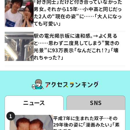
「好き同士」だけど付き合っていなかった
男女。それから15年…小中高と同じだっ
た2人の“現在の姿”に……「大人になっ
ても可愛い」
駅の電光掲示板に違和感。→よく見る
と……思わず二度見してしまう”驚きの
光景”に93万表示「なんだこれ！？」「壊
れちゃった？」
ニュース
SNS
平成7年に生まれた双子…その
29年後の姿に「漫画みたい」「素