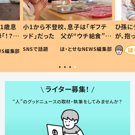
1歳息
小1から不登校、息子は「ギフテ
ひ孫に
「！？」
ッド」だった 父が“ウチ給食”を
が、抱
に「可愛
作り続ける理由とは #令和の親
「涙が
SNSで話題
ほ・とせなNEWS編集部
WS編集部
#令和の子
い」
ライター募集！
“人”のグッドニュースの取材・執筆をしてみませんか？