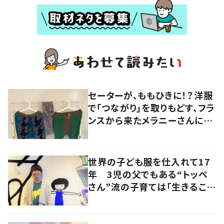
セーターが、ももひきに！？洋服
で「つながり」を取りもどす、フラ
ンスから来たメラニーさんに学
ぶ “手仕事” の智慧
世界の子ども服を仕入れて17
年 3児の父でもある“トッペ
さん”流の子育ては「生きること
を楽しむ」を大切に