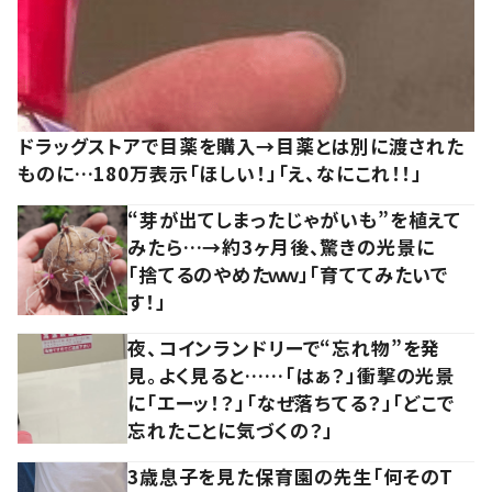
ドラッグストアで目薬を購入→目薬とは別に渡された
ものに…180万表示「ほしい！」「え、なにこれ！！」
“芽が出てしまったじゃがいも”を植えて
みたら…→約3ヶ月後、驚きの光景に
「捨てるのやめたｗｗ」「育ててみたいで
す！」
夜、コインランドリーで“忘れ物”を発
見。よく見ると……「はぁ？」衝撃の光景
に「エーッ！？」「なぜ落ちてる？」「どこで
忘れたことに気づくの？」
3歳息子を見た保育園の先生「何そのT