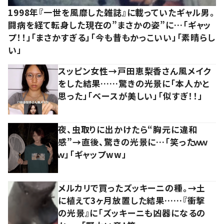
1998年『一世を風靡した雑誌』に載っていたギャル男。
闘病を経て転身した現在の”まさかの姿”に…「ギャッ
プ！！」「まさかすぎる」「今も昔もかっこいい」「素晴らし
い」
スッピン女性→戸田恵梨香さん風メイク
をした結果……驚きの光景に「本人かと
思った」「ベースが美しい」「似すぎ！！」
夜、虫取りに出かけたら“胸元に違和
感”→直後、驚きの光景に…「笑ったｗｗ
ｗ」「ギャップww」
メルカリで買ったズッキーニの種。→土
に植えて3ヶ月放置した結果……『衝撃
の光景』に「ズッキーニも凶器になるの