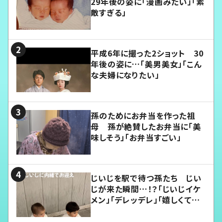
29年後の姿に「漫画みたい」「素
敵すぎる」
平成6年に撮った2ショット 30
年後の姿に…「美男美女」「こん
な夫婦になりたい」
孫のためにお弁当を作った祖
母 孫が絶賛したお弁当に「美
味しそう」「お弁当すごい」
じいじを駅で待つ孫たち じい
じが来た瞬間…！？「じいじイケ
メン」「デレッデレ」「嬉しくて可
愛くてたまらない」「幸せになれ
る」