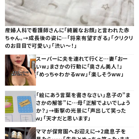
産婦人科で看護師さんに「綺麗なお顔」と言われた赤
ちゃん。→成長後の姿に…「将来有望すぎる」「クリクリ
のお目目で可愛い」「渋い～！」
スーパーに夫を連れて行くと…妻「おー
いw」まさかの行動に「奥さん美人！」
「めっちゃわかるww」「楽しそうww」
「絵にあう言葉を書きなさい」息子の”ま
さかの解答”に…母「正解でよいでしょう
か？」→衝撃の光景に「声出して笑った
ｗ」「天才だと思います」
ママが保育園へお迎えに→2歳息子を
見たら……「先生とめっちゃ笑った」まさ