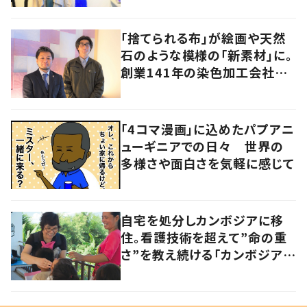
「捨てられる布」が絵画や天然
石のような模様の「新素材」に。
創業141年の染色加工会社が
仕掛けた“アップサイクル”
「4コマ漫画」に込めたパプアニ
ューギニアでの日々 世界の
多様さや面白さを気軽に感じて
自宅を処分しカンボジアに移
住。看護技術を超えて”命の重
さ”を教え続ける「カンボジアを
元気にしたい！」