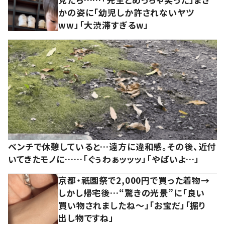
かの姿に「幼児しか許されないヤツ
ww」「大渋滞すぎるw」
ベンチで休憩していると…遠方に違和感。その後、近付
いてきたモノに……「ぐぅわぁッッッ」「やばいよ…」
京都・祇園祭で2,000円で買った着物→
しかし帰宅後…“驚きの光景”に「良い
買い物されましたね～」「お宝だ」「掘り
出し物ですね」