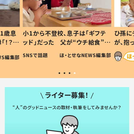
1歳息
小1から不登校、息子は「ギフテ
ひ孫に
「！？」
ッド」だった 父が“ウチ給食”を
が、抱
に「可愛
作り続ける理由とは #令和の親
「涙が
SNSで話題
ほ・とせなNEWS編集部
WS編集部
#令和の子
い」
ライター募集！
“人”のグッドニュースの取材・執筆をしてみませんか？