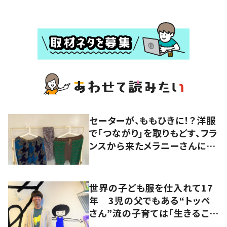
セーターが、ももひきに！？洋服
で「つながり」を取りもどす、フラ
ンスから来たメラニーさんに学
ぶ “手仕事” の智慧
世界の子ども服を仕入れて17
年 3児の父でもある“トッペ
さん”流の子育ては「生きること
を楽しむ」を大切に