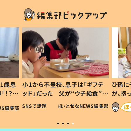
1歳息
小1から不登校、息子は「ギフテ
ひ孫に
「！？」
ッド」だった 父が“ウチ給食”を
が、抱
に「可愛
作り続ける理由とは #令和の親
「涙が
SNSで話題
ほ・とせなNEWS編集部
WS編集部
#令和の子
い」