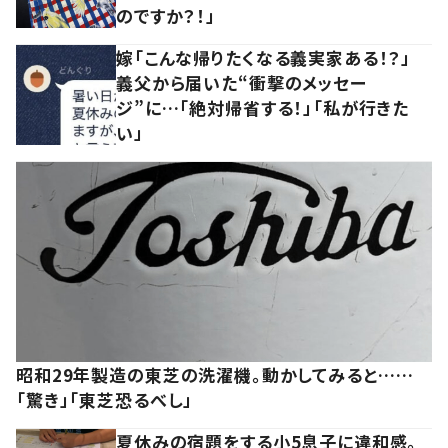
のですか？！」
嫁「こんな帰りたくなる義実家ある！？」
義父から届いた“衝撃のメッセー
ジ”に…「絶対帰省する！」「私が行きた
い」
昭和29年製造の東芝の洗濯機。動かしてみると……
「驚き」「東芝恐るべし」
夏休みの宿題をする小5息子に違和感。