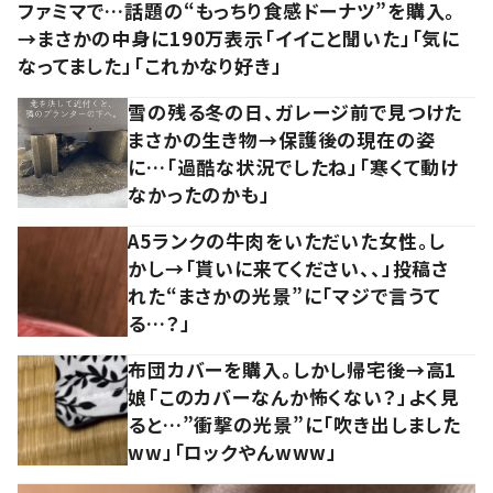
ファミマで…話題の“もっちり食感ドーナツ”を購入。
→まさかの中身に190万表示「イイこと聞いた」「気に
なってました」「これかなり好き」
雪の残る冬の日、ガレージ前で見つけた
まさかの生き物→保護後の現在の姿
に…「過酷な状況でしたね」「寒くて動け
なかったのかも」
A5ランクの牛肉をいただいた女性。し
かし→「貰いに来てください、、」投稿さ
れた“まさかの光景”に「マジで言うて
る…？」
布団カバーを購入。しかし帰宅後→高1
娘「このカバーなんか怖くない？」よく見
ると…”衝撃の光景”に「吹き出しました
ww」「ロックやんwww」