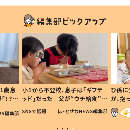
1歳息
小1から不登校、息子は「ギフテ
ひ孫に
「！？」
ッド」だった 父が“ウチ給食”を
が、抱
に「可愛
作り続ける理由とは #令和の親
「涙が
SNSで話題
ほ・とせなNEWS編集部
WS編集部
#令和の子
い」