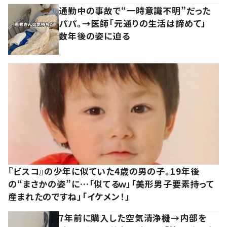
通勤中の事故で“一時意識不明”だった
パパ。→医師「元通りの生活は諦めて」
数年後の姿に迫る
『ビスコ』の少年に似ていた4歳の男の子。19年後
の“まさかの姿”に…「似てるｗ」「美形男子要素持って
産まれたのですね」「イケメン！」
7年前に購入した空気清浄機→内部を