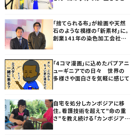
を楽しむ」を大切に
「捨てられる布」が絵画や天然
石のような模様の「新素材」に。
創業141年の染色加工会社が
仕掛けた“アップサイクル”
「4コマ漫画」に込めたパプアニ
ューギニアでの日々 世界の
多様さや面白さを気軽に感じて
自宅を処分しカンボジアに移
住。看護技術を超えて”命の重
さ”を教え続ける「カンボジアを
元気にしたい！」