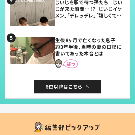
じいじを駅で待つ孫たち じい
じが来た瞬間…！？「じいじイケ
メン」「デレッデレ」「嬉しくて可
愛くてたまらない」「幸せになれ
る」
生後8ヶ月で亡くなった息子
約3年半後、当時の妻の日記に
書いてあった本音とは
6位以降はこちら