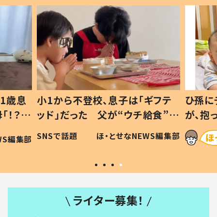
1歳息
小1から不登校、息子は「ギフテ
ひ孫に
「！？」
ッド」だった 父が“ウチ給食”を
が、抱
に「可愛
作り続ける理由とは #令和の親
「涙が
SNSで話題
ほ・とせなNEWS編集部
WS編集部
#令和の子
い」
ライター募集！