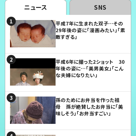
ニュース
SNS
平成7年に生まれた双子…その
29年後の姿に「漫画みたい」「素
敵すぎる」
平成6年に撮った2ショット 30
年後の姿に…「美男美女」「こん
な夫婦になりたい」
孫のためにお弁当を作った祖
母 孫が絶賛したお弁当に「美
味しそう」「お弁当すごい」