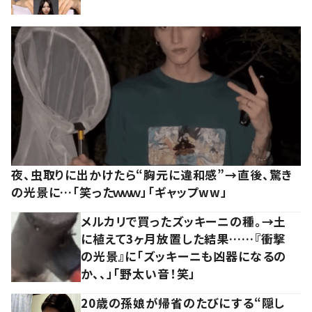
夜、虫取りに出かけたら“胸元に違和感”→直後、驚き
の光景に…「笑ったｗｗｗ」「ギャップww」
メルカリで買ったズッキーニの種。→土
に植えて3ヶ月放置した結果……『衝撃
の光景』に「ズッキーニも凶器になるの
か、、」「野太い音！笑」
20歳の孫娘が帰省のたびにする“隠し