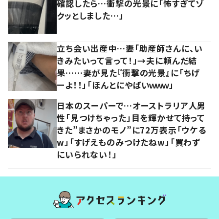
確認したら…衝撃の光景に「怖すぎてゾ
クッとしました…」
立ち会い出産中…妻「助産師さんに、い
きみたいって言って！」→夫に頼んだ結
果……妻が見た『衝撃の光景』に「ちげ
ーよ！！」「ほんとにやばいｗｗｗ」
日本のスーパーで…オーストラリア人男
性「見つけちゃった」目を輝かせて持って
きた”まさかのモノ”に72万表示「ウケる
w」「すげえものみつけたねw」「買わず
にいられない！」