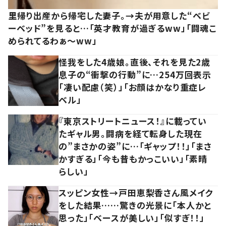
里帰り出産から帰宅した妻子。→夫が用意した“ベビ
ーベッド”を見ると…「英才教育が過ぎるww」「闘魂こ
められてるわぁ～ww」
怪我をした4歳娘。直後、それを見た2歳
息子の“衝撃の行動”に…254万回表示
「凄い配慮（笑）」「お顔はかなり重症レ
ベル」
『東京ストリートニュース！』に載ってい
たギャル男。闘病を経て転身した現在
の”まさかの姿”に…「ギャップ！！」「まさ
かすぎる」「今も昔もかっこいい」「素晴
らしい」
スッピン女性→戸田恵梨香さん風メイク
をした結果……驚きの光景に「本人かと
思った」「ベースが美しい」「似すぎ！！」