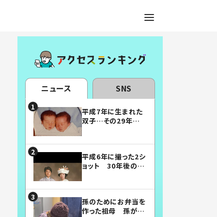
ニュース
SNS
平成7年に生まれた
双子…その29年後
の姿に「漫画みたい」
「素敵すぎる」
平成6年に撮った2シ
ョット 30年後の姿
に…「美男美女」「こ
んな夫婦になりた
い」
孫のためにお弁当を
作った祖母 孫が絶