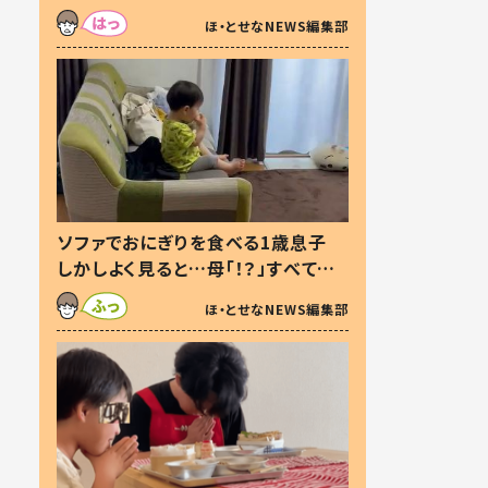
た本音とは
ほ・とせなNEWS編集部
ソファでおにぎりを食べる1歳息子
しかしよく見ると…母「！？」すべてを
察した母の投稿に「可愛いから許
ほ・とせなNEWS編集部
す！」「現行犯〜」