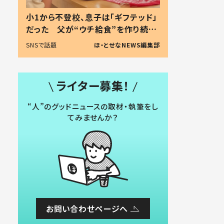
小1から不登校、息子は「ギフテッド」
だった 父が“ウチ給食”を作り続け
る理由とは #令和の親 #令和の子
SNSで話題
ほ・とせなNEWS編集部
ライター募集！
“人”のグッドニュースの取材・執筆をし
てみませんか？
お問い合わせページへ