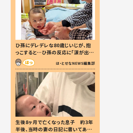
ひ孫にデレデレな80歳じいじが、抱
っこすると…ひ孫の反応に「涙が出ま
した」「可愛くて仕方ない」
ほ・とせなNEWS編集部
生後8ヶ月で亡くなった息子 約3年
半後、当時の妻の日記に書いてあっ