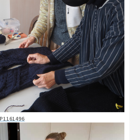
P1161496