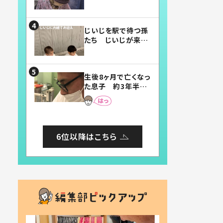
賛したお弁当に「美
味しそう」「お弁当す
ごい」
じいじを駅で待つ孫
たち じいじが来た
瞬間…！？「じいじイ
ケメン」「デレッデレ」
「嬉しくて可愛くてた
生後8ヶ月で亡くなっ
まらない」「幸せにな
た息子 約3年半
れる」
後、当時の妻の日記
に書いてあった本音
とは
6位以降はこちら