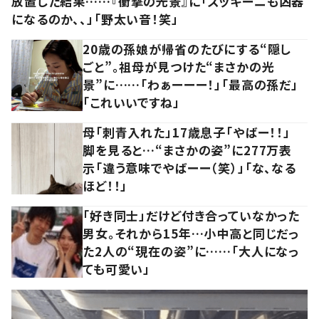
放置した結果……『衝撃の光景』に「ズッキーニも凶器
になるのか、、」「野太い音！笑」
20歳の孫娘が帰省のたびにする“隠し
ごと”。祖母が見つけた“まさかの光
景”に……「わぁーーー！」「最高の孫だ」
「これいいですね」
母「刺青入れた」17歳息子「やばー！！」
脚を見ると…“まさかの姿”に277万表
示「違う意味でやばーー（笑）」「な、なる
ほど！！」
「好き同士」だけど付き合っていなかった
男女。それから15年…小中高と同じだっ
た2人の“現在の姿”に……「大人になっ
ても可愛い」