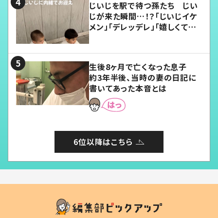
じいじを駅で待つ孫たち じい
じが来た瞬間…！？「じいじイケ
メン」「デレッデレ」「嬉しくて可
愛くてたまらない」「幸せになれ
る」
生後8ヶ月で亡くなった息子
約3年半後、当時の妻の日記に
書いてあった本音とは
6位以降はこちら