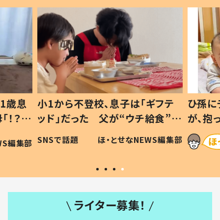
1歳息
小1から不登校、息子は「ギフテ
ひ孫に
「！？」
ッド」だった 父が“ウチ給食”を
が、抱
に「可愛
作り続ける理由とは #令和の親
「涙が
SNSで話題
ほ・とせなNEWS編集部
WS編集部
#令和の子
い」
ライター募集！