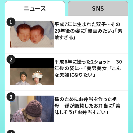
ニュース
SNS
平成7年に生まれた双子…その
29年後の姿に「漫画みたい」「素
敵すぎる」
平成6年に撮った2ショット 30
年後の姿に…「美男美女」「こん
な夫婦になりたい」
孫のためにお弁当を作った祖
母 孫が絶賛したお弁当に「美
味しそう」「お弁当すごい」