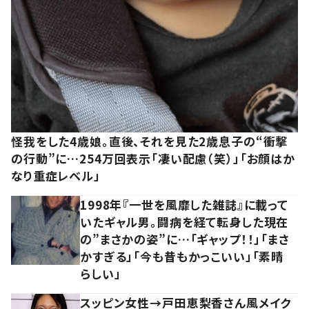
怪我をした4歳娘。直後、それを見た2歳息子の“衝撃
の行動”に…254万回表示「凄い配慮（笑）」「お顔はか
なり重症レベル」
1998年『一世を風靡した雑誌』に載って
いたギャル男。闘病を経て転身した現在
の”まさかの姿”に…「ギャップ！！」「まさ
かすぎる」「今も昔もかっこいい」「素晴
らしい」
スッピン女性→戸田恵梨香さん風メイク