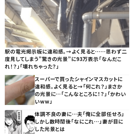
駅の電光掲示板に違和感。→よく見ると……思わず二
度見してしまう”驚きの光景”に93万表示「なんだこ
れ！？」「壊れちゃった？」
スーパーで買ったシャインマスカットに
違和感。よく見ると→「何これ？」まさか
の光景に…「こんなところに！？」「かわい
いww」
体調不良の妻に…夫「俺に全部任せろ」
しかし数時間後「なにこれ…」妻が目に
した光景とは