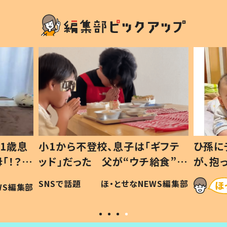
1歳息
小1から不登校、息子は「ギフテ
ひ孫に
「！？」
ッド」だった 父が“ウチ給食”を
が、抱
に「可愛
作り続ける理由とは #令和の親
「涙が
SNSで話題
ほ・とせなNEWS編集部
WS編集部
#令和の子
い」