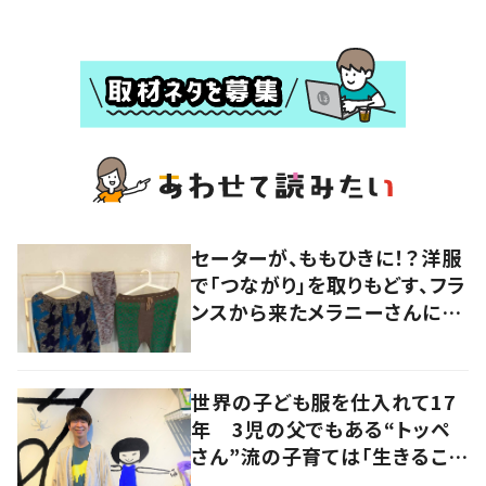
セーターが、ももひきに！？洋服
で「つながり」を取りもどす、フラ
ンスから来たメラニーさんに学
ぶ “手仕事” の智慧
世界の子ども服を仕入れて17
年 3児の父でもある“トッペ
さん”流の子育ては「生きること
を楽しむ」を大切に