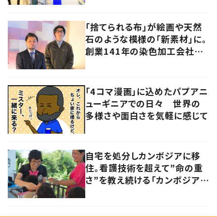
「捨てられる布」が絵画や天然
石のような模様の「新素材」に。
創業141年の染色加工会社が
仕掛けた“アップサイクル”
「4コマ漫画」に込めたパプアニ
ューギニアでの日々 世界の
多様さや面白さを気軽に感じて
自宅を処分しカンボジアに移
住。看護技術を超えて”命の重
さ”を教え続ける「カンボジアを
元気にしたい！」