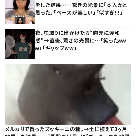
をした結果……驚きの光景に「本人かと
思った」「ベースが美しい」「似すぎ！！」
夜、虫取りに出かけたら“胸元に違和
感”→直後、驚きの光景に…「笑ったｗｗ
ｗ」「ギャップww」
メルカリで買ったズッキーニの種。→土に植えて3ヶ月