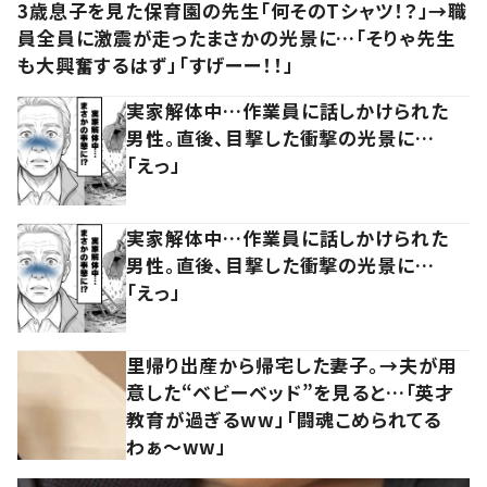
3歳息子を見た保育園の先生「何そのTシャツ！？」→職
員全員に激震が走ったまさかの光景に…「そりゃ先生
も大興奮するはず」「すげーー！！」
実家解体中…作業員に話しかけられた
男性。直後、目撃した衝撃の光景に…
「えっ」
実家解体中…作業員に話しかけられた
男性。直後、目撃した衝撃の光景に…
「えっ」
里帰り出産から帰宅した妻子。→夫が用
意した“ベビーベッド”を見ると…「英才
教育が過ぎるww」「闘魂こめられてる
わぁ～ww」