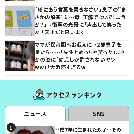
「絵にあう言葉を書きなさい」息子の”ま
さかの解答”に…母「正解でよいでしょう
か？」→衝撃の光景に「声出して笑った
ｗ」「天才だと思います」
ママが保育園へお迎えに→2歳息子を
見たら……「先生とめっちゃ笑った」まさ
かの姿に「幼児しか許されないヤツ
ww」「大渋滞すぎるw」
ニュース
SNS
平成7年に生まれた双子…その