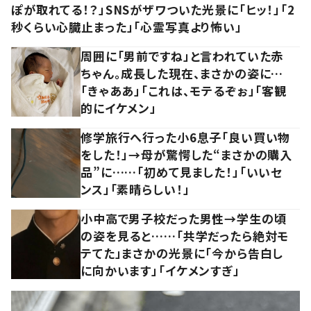
ぽが取れてる！？」SNSがザワついた光景に「ヒッ！」「2
秒くらい心臓止まった」「心霊写真より怖い」
周囲に「男前ですね」と言われていた赤
ちゃん。成長した現在、まさかの姿に…
「きゃああ」「これは、モテるぞぉ」「客観
的にイケメン」
修学旅行へ行った小6息子「良い買い物
をした！」→母が驚愕した“まさかの購入
品”に……「初めて見ました！」「いいセ
ンス」「素晴らしい！」
小中高で男子校だった男性→学生の頃
の姿を見ると……「共学だったら絶対モ
テてた」まさかの光景に「今から告白し
に向かいます」「イケメンすぎ」