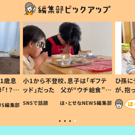
1歳息
小1から不登校、息子は「ギフテ
ひ孫に
「！？」
ッド」だった 父が“ウチ給食”を
が、抱
に「可愛
作り続ける理由とは #令和の親
「涙が
SNSで話題
ほ・とせなNEWS編集部
WS編集部
#令和の子
い」