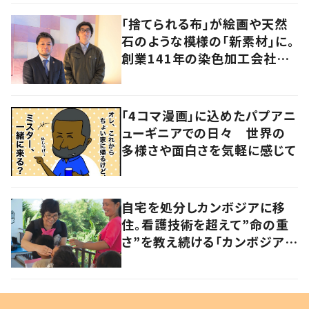
「捨てられる布」が絵画や天然
石のような模様の「新素材」に。
創業141年の染色加工会社が
仕掛けた“アップサイクル”
「4コマ漫画」に込めたパプアニ
ューギニアでの日々 世界の
多様さや面白さを気軽に感じて
自宅を処分しカンボジアに移
住。看護技術を超えて”命の重
さ”を教え続ける「カンボジアを
元気にしたい！」