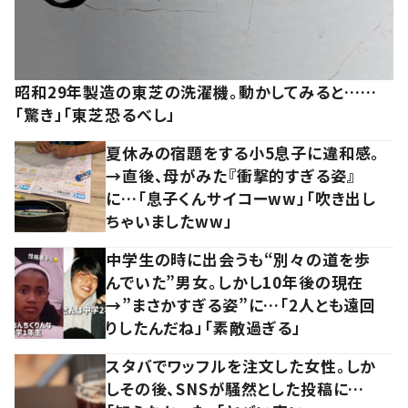
昭和29年製造の東芝の洗濯機。動かしてみると……
「驚き」「東芝恐るべし」
夏休みの宿題をする小5息子に違和感。
→直後、母がみた『衝撃的すぎる姿』
に…「息子くんサイコーww」「吹き出し
ちゃいましたww」
中学生の時に出会うも“別々の道を歩
んでいた”男女。しかし10年後の現在
→”まさかすぎる姿”に…「2人とも遠回
りしたんだね」「素敵過ぎる」
スタバでワッフルを注文した女性。しか
しその後、SNSが騒然とした投稿に…