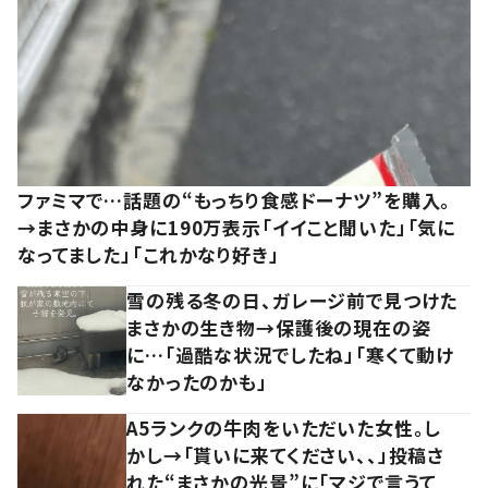
ファミマで…話題の“もっちり食感ドーナツ”を購入。
→まさかの中身に190万表示「イイこと聞いた」「気に
なってました」「これかなり好き」
雪の残る冬の日、ガレージ前で見つけた
まさかの生き物→保護後の現在の姿
に…「過酷な状況でしたね」「寒くて動け
なかったのかも」
A5ランクの牛肉をいただいた女性。し
かし→「貰いに来てください、、」投稿さ
れた“まさかの光景”に「マジで言うて