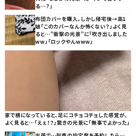
る…？」
布団カバーを購入。しかし帰宅後→高1
娘「このカバーなんか怖くない？」よく見
ると…”衝撃の光景”に「吹き出しました
ww」「ロックやんwww」
家で横になっていると、足にコチョコチョした感覚が。
よく見ると…「えぇ！？」驚きの光景に「無事でよかった」
出張で…列車の指定席を予約したら…