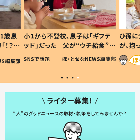
1歳息
小1から不登校、息子は「ギフテ
ひ孫に
「！？」
ッド」だった 父が“ウチ給食”を
が、抱
に「可愛
作り続ける理由とは #令和の親
「涙が
SNSで話題
ほ・とせなNEWS編集部
WS編集部
#令和の子
い」
ライター募集！
“人”のグッドニュースの取材・執筆をしてみませんか？