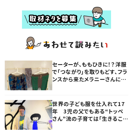
セーターが、ももひきに！？洋服
で「つながり」を取りもどす、フラ
ンスから来たメラニーさんに学
ぶ “手仕事” の智慧
世界の子ども服を仕入れて17
年 3児の父でもある“トッペ
さん”流の子育ては「生きること
を楽しむ」を大切に