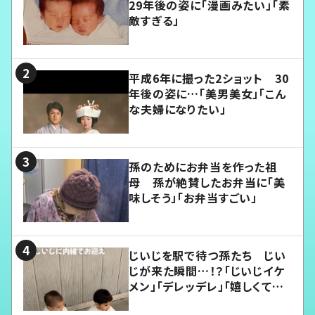
29年後の姿に「漫画みたい」「素
敵すぎる」
平成6年に撮った2ショット 30
年後の姿に…「美男美女」「こん
な夫婦になりたい」
孫のためにお弁当を作った祖
母 孫が絶賛したお弁当に「美
味しそう」「お弁当すごい」
じいじを駅で待つ孫たち じい
じが来た瞬間…！？「じいじイケ
メン」「デレッデレ」「嬉しくて可
愛くてたまらない」「幸せになれ