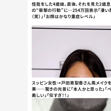
怪我をした4歳娘。直後、それを見た2歳
の“衝撃の行動”に…254万回表示「凄い
（笑）」「お顔はかなり重症レベル」
スッピン女性→戸田恵梨香さん風メイク
果……驚きの光景に「本人かと思った」「
美しい」「似すぎ！！」