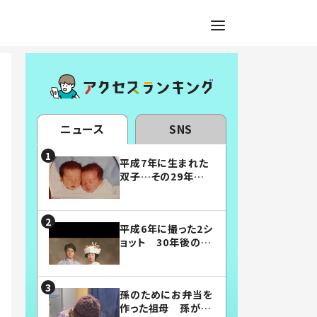
ニュース
SNS
平成7年に生まれた
双子…その29年後
の姿に「漫画みたい」
「素敵すぎる」
平成6年に撮った2シ
ョット 30年後の姿
に…「美男美女」「こ
んな夫婦になりた
い」
孫のためにお弁当を
作った祖母 孫が絶