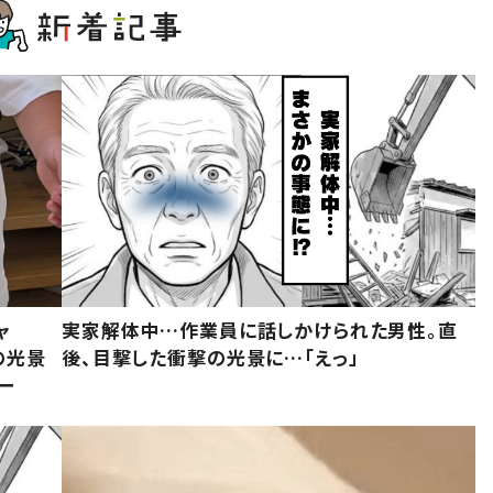
ャ
実家解体中…作業員に話しかけられた男性。直
の光景
後、目撃した衝撃の光景に…「えっ」
ー