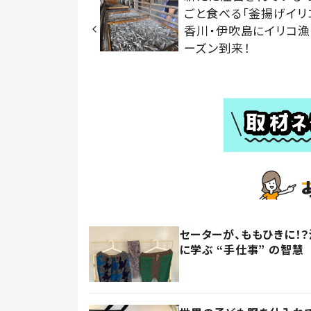
ごと食べる「釜揚げイ
香川・伊吹島にイリコ漁
ーズン到来！
セーターが、ももひきに！
に学ぶ “手仕事” の智慧