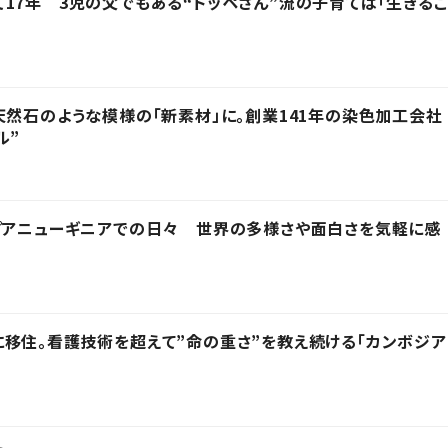
17年 3児の父でもある“トッペさん”流の子育ては「生きるこ
天然石のような模様の「新素材」に。創業141年の染色加工会社
ル”
プアニューギニアでの日々 世界の多様さや面白さを気軽に感
移住。看護技術を超えて”命の重さ”を教え続ける「カンボジア