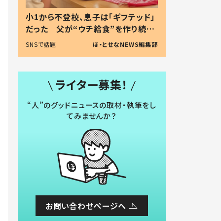
小1から不登校、息子は「ギフテッド」
だった 父が“ウチ給食”を作り続け
る理由とは #令和の親 #令和の子
SNSで話題
ほ・とせなNEWS編集部
ライター募集！
“人”のグッドニュースの取材・執筆をし
てみませんか？
お問い合わせページへ