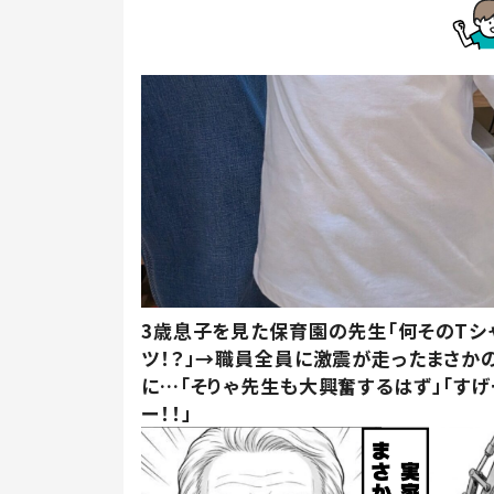
3歳息子を見た保育園の先生「何そのTシ
ツ！？」→職員全員に激震が走ったまさか
に…「そりゃ先生も大興奮するはず」「すげ
ー！！」