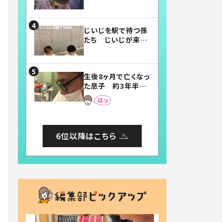
賛したお弁当に「美
味しそう」「お弁当す
ごい」
じいじを駅で待つ孫
たち じいじが来た
瞬間…！？「じいじイ
ケメン」「デレッデレ」
「嬉しくて可愛くてた
生後8ヶ月で亡くなっ
まらない」「幸せにな
た息子 約3年半
れる」
後、当時の妻の日記
に書いてあった本音
とは
6位以降はこちら