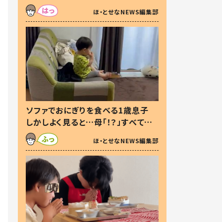
た本音とは
ほ・とせなNEWS編集部
ソファでおにぎりを食べる1歳息子
しかしよく見ると…母「！？」すべてを
察した母の投稿に「可愛いから許
ほ・とせなNEWS編集部
す！」「現行犯〜」