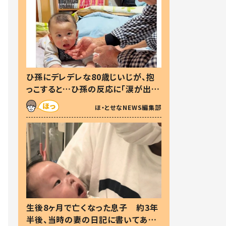
ひ孫にデレデレな80歳じいじが、抱
っこすると…ひ孫の反応に「涙が出ま
した」「可愛くて仕方ない」
ほ・とせなNEWS編集部
生後8ヶ月で亡くなった息子 約3年
半後、当時の妻の日記に書いてあっ