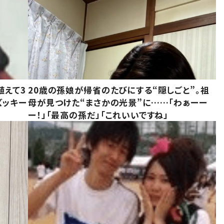
植えて3
20歳の孫娘が帰省のたびにする“隠しごと”。祖
ズッキー
母が見つけた“まさかの光景”に……「わぁーー
ー！」「最高の孫だ」「これいいですね」