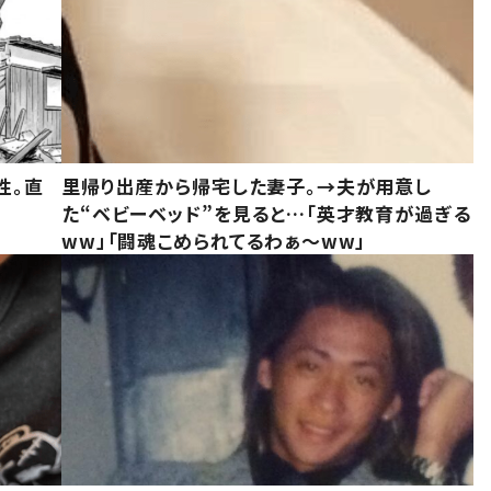
性。直
里帰り出産から帰宅した妻子。→夫が用意し
た“ベビーベッド”を見ると…「英才教育が過ぎる
ww」「闘魂こめられてるわぁ～ww」