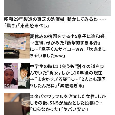
昭和29年製造の東芝の洗濯機。動かしてみると……
「驚き」「東芝恐るべし」
夏休みの宿題をする小5息子に違和感。
→直後、母がみた『衝撃的すぎる姿』
に…「息子くんサイコーww」「吹き出し
ちゃいましたww」
中学生の時に出会うも“別々の道を歩
んでいた”男女。しかし10年後の現在
→”まさかすぎる姿”に…「2人とも遠回
りしたんだね」「素敵過ぎる」
スタバでワッフルを注文した女性。しか
しその後、SNSが騒然とした投稿に…
「知らなかった」「ヤバい安い」