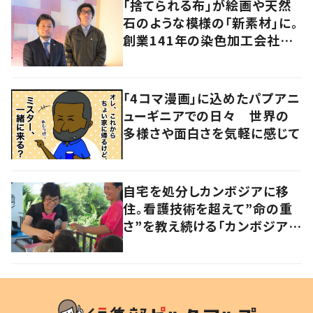
「捨てられる布」が絵画や天然
石のような模様の「新素材」に。
創業141年の染色加工会社が
仕掛けた“アップサイクル”
「4コマ漫画」に込めたパプアニ
ューギニアでの日々 世界の
多様さや面白さを気軽に感じて
自宅を処分しカンボジアに移
住。看護技術を超えて”命の重
さ”を教え続ける「カンボジアを
元気にしたい！」