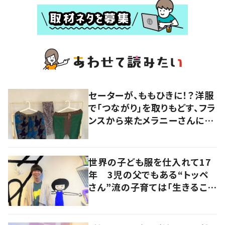
セーターが、ももひきに！？洋服
で「つながり」を取りもどす、フラ
ンスから来たメラニーさんに学
ぶ “手仕事” の智慧
世界の子ども服を仕入れて17
年 3児の父でもある“トッペ
さん”流の子育ては「生きること
を楽しむ」を大切に