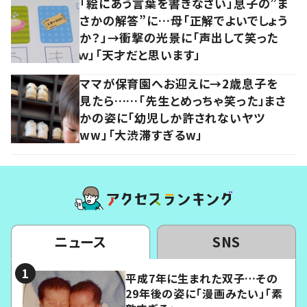
「絵にあう言葉を書きなさい」息子の”ま
さかの解答”に…母「正解でよいでしょう
か？」→衝撃の光景に「声出して笑った
ｗ」「天才だと思います」
ママが保育園へお迎えに→2歳息子を
見たら……「先生とめっちゃ笑った」まさ
かの姿に「幼児しか許されないヤツ
ww」「大渋滞すぎるw」
ニュース
SNS
平成7年に生まれた双子…その
29年後の姿に「漫画みたい」「素