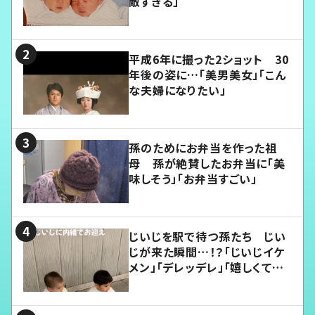
敵すぎる」
平成6年に撮った2ショット 30
年後の姿に…「美男美女」「こん
な夫婦になりたい」
孫のためにお弁当を作った祖
母 孫が絶賛したお弁当に「美
味しそう」「お弁当すごい」
じいじを駅で待つ孫たち じい
じが来た瞬間…！？「じいじイケ
メン」「デレッデレ」「嬉しくて可
愛くてたまらない」「幸せになれ
る」