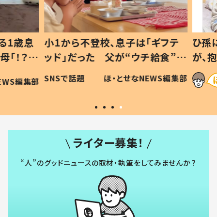
1歳息
小1から不登校、息子は「ギフテ
ひ孫に
「！？」
ッド」だった 父が“ウチ給食”を
が、抱
に「可愛
作り続ける理由とは #令和の親
「涙が
SNSで話題
ほ・とせなNEWS編集部
WS編集部
#令和の子
い」
ライター募集！
“人”のグッドニュースの取材・執筆をしてみませんか？