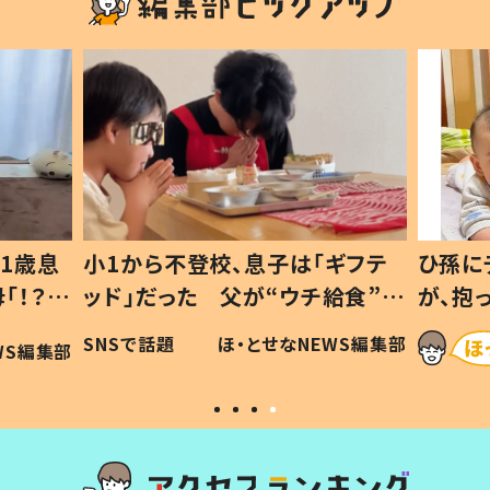
1歳息
小1から不登校、息子は「ギフテ
ひ孫に
「！？」
ッド」だった 父が“ウチ給食”を
が、抱
に「可愛
作り続ける理由とは #令和の親
「涙が
SNSで話題
ほ・とせなNEWS編集部
WS編集部
#令和の子
い」