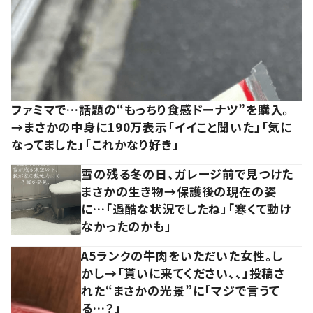
ファミマで…話題の“もっちり食感ドーナツ”を購入。
→まさかの中身に190万表示「イイこと聞いた」「気に
なってました」「これかなり好き」
雪の残る冬の日、ガレージ前で見つけた
まさかの生き物→保護後の現在の姿
に…「過酷な状況でしたね」「寒くて動け
なかったのかも」
A5ランクの牛肉をいただいた女性。し
かし→「貰いに来てください、、」投稿さ
れた“まさかの光景”に「マジで言うて
る…？」