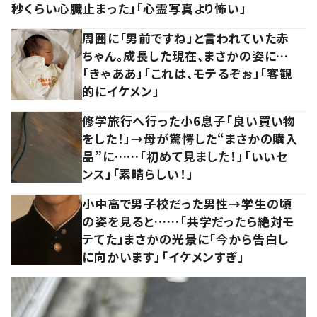
秒くらい心臓止まった」「心霊写真より怖い」
周囲に「男前ですね」と言われていた赤
ちゃん。成長した現在、まさかの姿に…
「きゃああ」「これは、モテるぞぉ」「客観
的にイケメン」
修学旅行へ行った小6息子「良い買い物
をした！」→母が驚愕した“まさかの購入
品”に……「初めて見ました！」「いいセ
ンス」「素晴らしい！」
小中高で男子校だった男性→学生の頃
の姿を見ると……「共学だったら絶対モ
テてた」まさかの光景に「今から告白し
に向かいます」「イケメンすぎ」