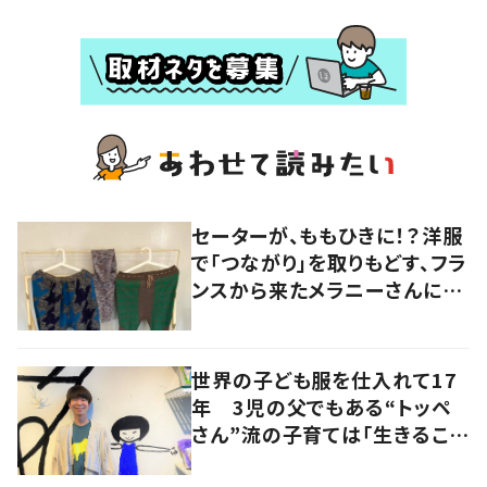
セーターが、ももひきに！？洋服
で「つながり」を取りもどす、フラ
ンスから来たメラニーさんに学
ぶ “手仕事” の智慧
世界の子ども服を仕入れて17
年 3児の父でもある“トッペ
さん”流の子育ては「生きること
を楽しむ」を大切に