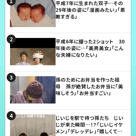
平成7年に生まれた双子…その
29年後の姿に「漫画みたい」「素
敵すぎる」
平成6年に撮った2ショット 30
年後の姿に…「美男美女」「こん
な夫婦になりたい」
孫のためにお弁当を作った祖
母 孫が絶賛したお弁当に「美
味しそう」「お弁当すごい」
じいじを駅で待つ孫たち じい
じが来た瞬間…！？「じいじイケ
メン」「デレッデレ」「嬉しくて可