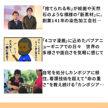
「捨てられる布」が絵画や天然
石のような模様の「新素材」に。
創業141年の染色加工会社が
仕掛けた“アップサイクル”
「4コマ漫画」に込めたパプアニ
ューギニアでの日々 世界の
多様さや面白さを気軽に感じて
自宅を処分しカンボジアに移
住。看護技術を超えて”命の重
さ”を教え続ける「カンボジアを
元気にしたい！」