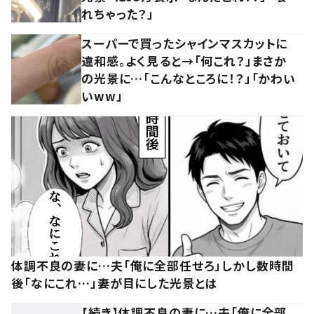
れちゃった？」
スーパーで買ったシャインマスカットに
違和感。よく見ると→「何これ？」まさか
の光景に…「こんなところに！？」「かわい
いww」
体調不良の妻に…夫「俺に全部任せろ」しかし数時間
後「なにこれ…」妻が目にした光景とは
【続き】体調不良の妻に…夫「俺に全部