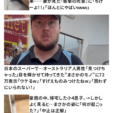
果……妻が見た『衝撃の光景』に「ちげ
ーよ！！」「ほんとにやばいｗｗｗ」
日本のスーパーで…オーストラリア人男性「見つけち
ゃった」目を輝かせて持ってきた”まさかのモノ”に72
万表示「ウケるw」「すげえものみつけたねw」「買わず
にいられない！」
豪雨の中、帰宅した小4息子。→しかし
よく見ると…まさかの姿に「何が起こっ
た？」「中止は正解」