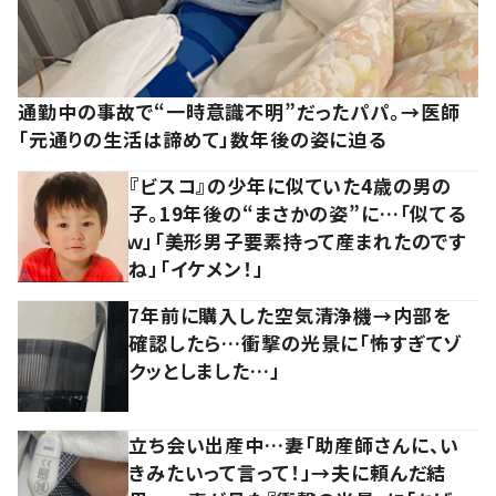
通勤中の事故で“一時意識不明”だったパパ。→医師
「元通りの生活は諦めて」数年後の姿に迫る
『ビスコ』の少年に似ていた4歳の男の
子。19年後の“まさかの姿”に…「似てる
ｗ」「美形男子要素持って産まれたのです
ね」「イケメン！」
7年前に購入した空気清浄機→内部を
確認したら…衝撃の光景に「怖すぎてゾ
クッとしました…」
立ち会い出産中…妻「助産師さんに、い
きみたいって言って！」→夫に頼んだ結