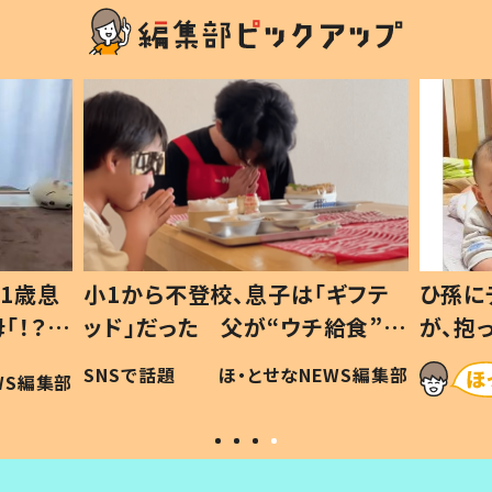
1歳息
小1から不登校、息子は「ギフテ
ひ孫に
「！？」
ッド」だった 父が“ウチ給食”を
が、抱
に「可愛
作り続ける理由とは #令和の親
「涙が
SNSで話題
ほ・とせなNEWS編集部
WS編集部
#令和の子
い」