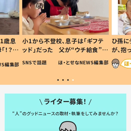
1歳息
小1から不登校、息子は「ギフテ
ひ孫に
「！？」
ッド」だった 父が“ウチ給食”を
が、抱
に「可愛
作り続ける理由とは #令和の親
「涙が
SNSで話題
ほ・とせなNEWS編集部
WS編集部
#令和の子
い」
ライター募集！
“人”のグッドニュースの取材・執筆をしてみませんか？