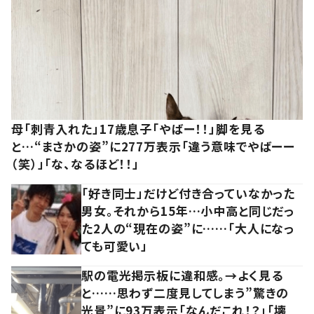
母「刺青入れた」17歳息子「やばー！！」脚を見る
と…“まさかの姿”に277万表示「違う意味でやばーー
（笑）」「な、なるほど！！」
「好き同士」だけど付き合っていなかった
男女。それから15年…小中高と同じだっ
た2人の“現在の姿”に……「大人になっ
ても可愛い」
駅の電光掲示板に違和感。→よく見る
と……思わず二度見してしまう”驚きの
光景”に93万表示「なんだこれ！？」「壊