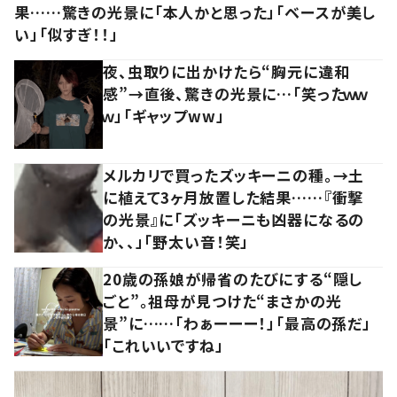
果……驚きの光景に「本人かと思った」「ベースが美し
い」「似すぎ！！」
夜、虫取りに出かけたら“胸元に違和
感”→直後、驚きの光景に…「笑ったｗｗ
ｗ」「ギャップww」
メルカリで買ったズッキーニの種。→土
に植えて3ヶ月放置した結果……『衝撃
の光景』に「ズッキーニも凶器になるの
か、、」「野太い音！笑」
20歳の孫娘が帰省のたびにする“隠し
ごと”。祖母が見つけた“まさかの光
景”に……「わぁーーー！」「最高の孫だ」
「これいいですね」