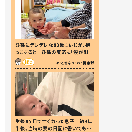
ひ孫にデレデレな80歳じいじが、抱
っこすると…ひ孫の反応に「涙が出ま
した」「可愛くて仕方ない」
ほ・とせなNEWS編集部
生後8ヶ月で亡くなった息子 約3年
半後、当時の妻の日記に書いてあっ