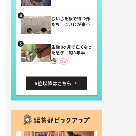
賛したお弁当に「美
味しそう」「お弁当す
ごい」
じいじを駅で待つ孫
たち じいじが来た
瞬間…！？「じいじイ
ケメン」「デレッデレ」
「嬉しくて可愛くてた
生後8ヶ月で亡くなっ
まらない」「幸せにな
た息子 約3年半
れる」
後、当時の妻の日記
に書いてあった本音
とは
6位以降はこちら