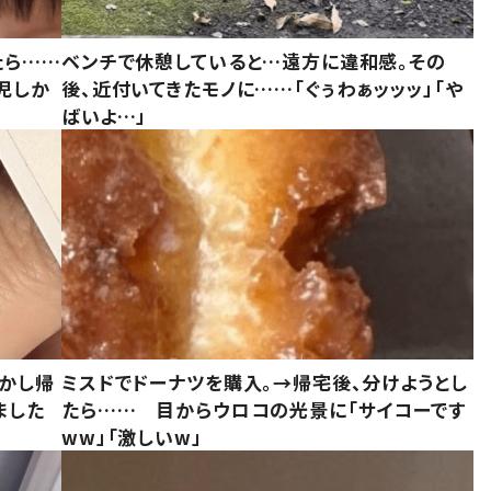
たら……
ベンチで休憩していると…遠方に違和感。その
児しか
後、近付いてきたモノに……「ぐぅわぁッッッ」「や
ばいよ…」
しかし帰
ミスドでドーナツを購入。→帰宅後、分けようとし
ました
たら…… 目からウロコの光景に「サイコーです
ww」「激しいw」