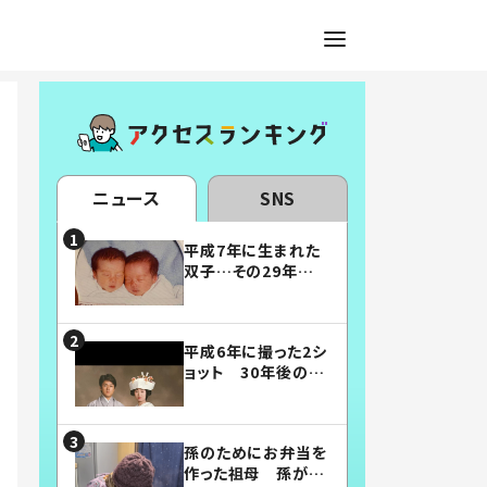
ニュース
SNS
平成7年に生まれた
双子…その29年後
の姿に「漫画みたい」
「素敵すぎる」
平成6年に撮った2シ
ョット 30年後の姿
に…「美男美女」「こ
んな夫婦になりた
い」
孫のためにお弁当を
作った祖母 孫が絶