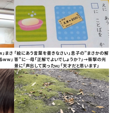
w」まさ
「絵にあう言葉を書きなさい」息子の”まさかの解
るww」
答”に…母「正解でよいでしょうか？」→衝撃の光
景に「声出して笑ったｗ」「天才だと思います」