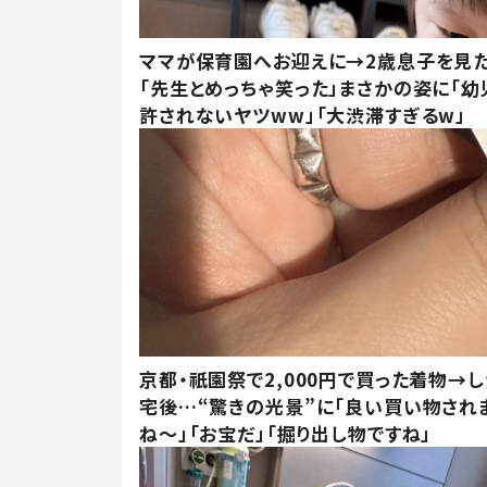
ママが保育園へお迎えに→2歳息子を見
「先生とめっちゃ笑った」まさかの姿に「幼
許されないヤツww」「大渋滞すぎるw」
京都・祇園祭で2,000円で買った着物→
宅後…“驚きの光景”に「良い買い物され
ね～」「お宝だ」「掘り出し物ですね」