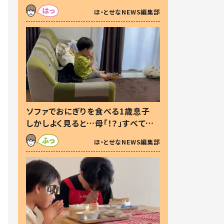
た本音とは
ほ・とせなNEWS編集部
ソファでおにぎりを食べる1歳息子
しかしよく見ると…母「！？」すべてを
察した母の投稿に「可愛いから許
ほ・とせなNEWS編集部
す！」「現行犯〜」