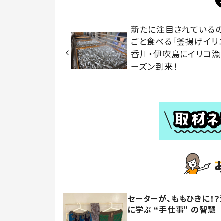
新たに注目されている
ごと食べる「釜揚げイ
香川・伊吹島にイリコ漁
ーズン到来！
セーターが、ももひきに！
に学ぶ “手仕事” の智慧