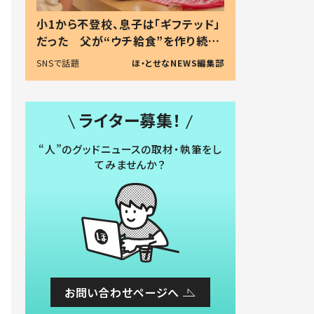
小1から不登校、息子は「ギフテッド」
だった 父が“ウチ給食”を作り続け
る理由とは #令和の親 #令和の子
SNSで話題
ほ・とせなNEWS編集部
ライター募集！
“人”のグッドニュースの取材・執筆をし
てみませんか？
お問い合わせページへ