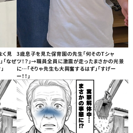
よく見
3歳息子を見た保育園の先生「何そのTシャ
」「なぜ
ツ！？」→職員全員に激震が走ったまさかの光景
」
に…「そりゃ先生も大興奮するはず」「すげー
ー！！」