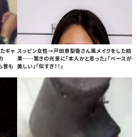
いたギャ
スッピン女性→戸田恵梨香さん風メイクをした結
の
果……驚きの光景に「本人かと思った」「ベースが
今も昔も
美しい」「似すぎ！！」