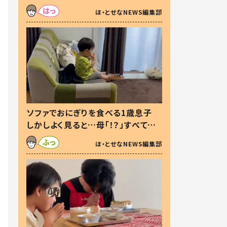
た本音とは
ほ・とせなNEWS編集部
ソファでおにぎりを食べる1歳息子
しかしよく見ると…母「！？」すべてを
察した母の投稿に「可愛いから許
ほ・とせなNEWS編集部
す！」「現行犯〜」