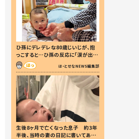
ひ孫にデレデレな80歳じいじが、抱
っこすると…ひ孫の反応に「涙が出ま
した」「可愛くて仕方ない」
ほ・とせなNEWS編集部
生後8ヶ月で亡くなった息子 約3年
半後、当時の妻の日記に書いてあっ