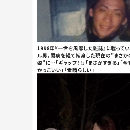
1998年『一世を風靡した雑誌』に載って
ル男。闘病を経て転身した現在の”まさか
姿”に…「ギャップ！！」「まさかすぎる」「
かっこいい」「素晴らしい」