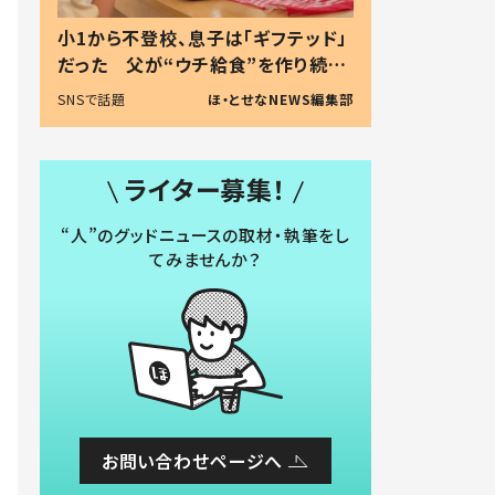
小1から不登校、息子は「ギフテッド」
だった 父が“ウチ給食”を作り続け
る理由とは #令和の親 #令和の子
SNSで話題
ほ・とせなNEWS編集部
ライター募集！
“人”のグッドニュースの取材・執筆をし
てみませんか？
お問い合わせページへ