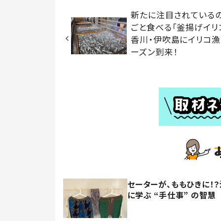
新たに注目されている
ごと食べる「釜揚げイ
香川・伊吹島にイリコ漁
ーズン到来！
セーターが、ももひきに！
に学ぶ “手仕事” の智慧