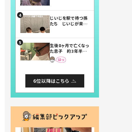
賛したお弁当に「美
味しそう」「お弁当す
ごい」
じいじを駅で待つ孫
たち じいじが来た
瞬間…！？「じいじイ
ケメン」「デレッデレ」
「嬉しくて可愛くてた
生後8ヶ月で亡くなっ
まらない」「幸せにな
た息子 約3年半
れる」
後、当時の妻の日記
に書いてあった本音
とは
6位以降はこちら