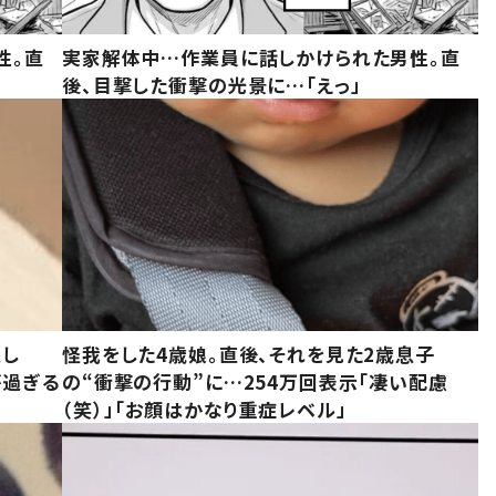
性。直
実家解体中…作業員に話しかけられた男性。直
後、目撃した衝撃の光景に…「えっ」
意し
怪我をした4歳娘。直後、それを見た2歳息子
が過ぎる
の“衝撃の行動”に…254万回表示「凄い配慮
（笑）」「お顔はかなり重症レベル」