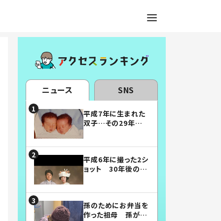
ニュース
SNS
平成7年に生まれた
双子…その29年後
の姿に「漫画みたい」
「素敵すぎる」
平成6年に撮った2シ
ョット 30年後の姿
に…「美男美女」「こ
んな夫婦になりた
い」
孫のためにお弁当を
作った祖母 孫が絶