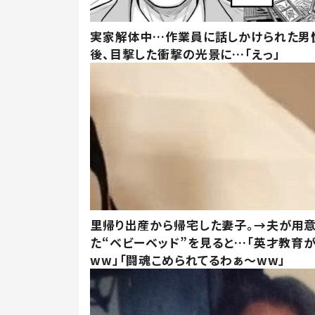
実家解体中…作業員に話しかけられた男
後、目撃した衝撃の光景に…「えっ」
里帰り出産から帰宅した妻子。→夫が用
た“ベビーベッド”を見ると…「英才教育
ww」「闘魂こめられてるわぁ～ww」