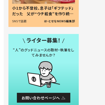
小1から不登校、息子は「ギフテッド」
だった 父が“ウチ給食”を作り続け
る理由とは #令和の親 #令和の子
SNSで話題
ほ・とせなNEWS編集部
ライター募集！
“人”のグッドニュースの取材・執筆をし
てみませんか？
お問い合わせページへ