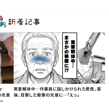
ャ
実家解体中…作業員に話しかけられた男性。直
の光景
後、目撃した衝撃の光景に…「えっ」
ー