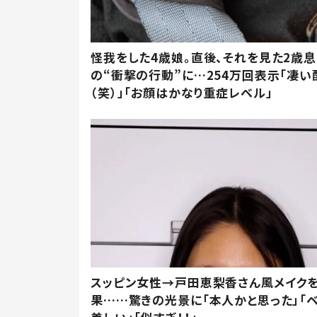
怪我をした4歳娘。直後、それを見た2歳
の“衝撃の行動”に…254万回表示「凄い
（笑）」「お顔はかなり重症レベル」
スッピン女性→戸田恵梨香さん風メイク
果……驚きの光景に「本人かと思った」「