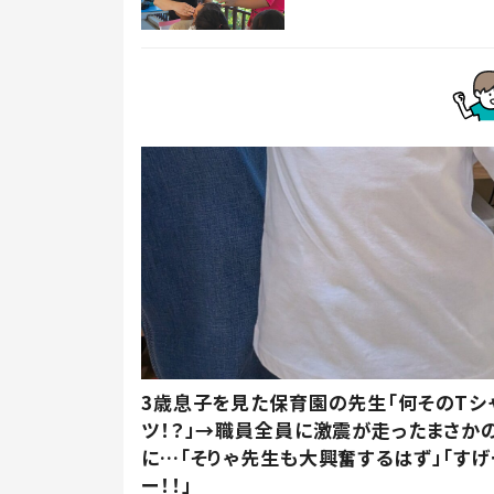
3歳息子を見た保育園の先生「何そのTシ
ツ！？」→職員全員に激震が走ったまさか
に…「そりゃ先生も大興奮するはず」「すげ
ー！！」