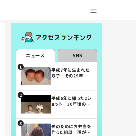
ニュース
SNS
平成7年に生まれた
双子…その29年後
の姿に「漫画みたい」
「素敵すぎる」
平成6年に撮った2シ
ョット 30年後の姿
に…「美男美女」「こ
んな夫婦になりた
い」
孫のためにお弁当を
作った祖母 孫が絶