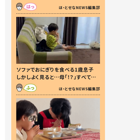
た本音とは
ほ・とせなNEWS編集部
ソファでおにぎりを食べる1歳息子
しかしよく見ると…母「！？」すべてを
察した母の投稿に「可愛いから許
ほ・とせなNEWS編集部
す！」「現行犯〜」