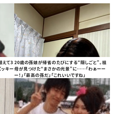
植えて3
20歳の孫娘が帰省のたびにする“隠しごと”。祖
ズッキー
母が見つけた“まさかの光景”に……「わぁーー
ー！」「最高の孫だ」「これいいですね」