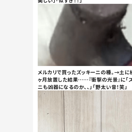
美しい」「似すぎ！！」
メルカリで買ったズッキーニの種。→土に
ヶ月放置した結果……『衝撃の光景』に「
ニも凶器になるのか、、」「野太い音！笑」