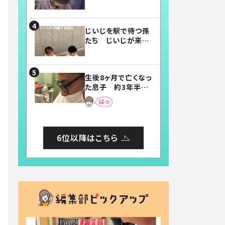
賛したお弁当に「美
味しそう」「お弁当す
ごい」
じいじを駅で待つ孫
たち じいじが来た
瞬間…！？「じいじイ
ケメン」「デレッデレ」
「嬉しくて可愛くてた
生後8ヶ月で亡くなっ
まらない」「幸せにな
た息子 約3年半
れる」
後、当時の妻の日記
に書いてあった本音
とは
6位以降はこちら