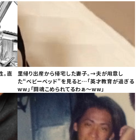
性。直
里帰り出産から帰宅した妻子。→夫が用意し
た“ベビーベッド”を見ると…「英才教育が過ぎる
ww」「闘魂こめられてるわぁ～ww」