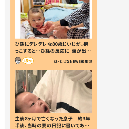
ひ孫にデレデレな80歳じいじが、抱
っこすると…ひ孫の反応に「涙が出ま
した」「可愛くて仕方ない」
ほ・とせなNEWS編集部
生後8ヶ月で亡くなった息子 約3年
半後、当時の妻の日記に書いてあっ