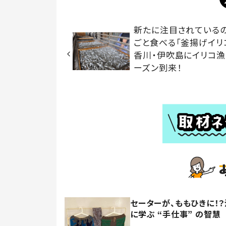
新たに注目されている
ごと食べる「釜揚げイ
香川・伊吹島にイリコ漁
ーズン到来！
セーターが、ももひきに！
に学ぶ “手仕事” の智慧