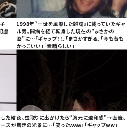
息子
1998年『一世を風靡した雑誌』に載っていたギャ
配慮
ル男。闘病を経て転身した現在の”まさかの
姿”に…「ギャップ！！」「まさかすぎる」「今も昔も
かっこいい」「素晴らしい」
をした結
夜、虫取りに出かけたら“胸元に違和感”→直後、
ベースが
驚きの光景に…「笑ったｗｗｗ」「ギャップww」