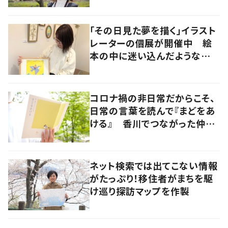
「その日見た夢を描く」イラスト
レーターの個展が開催中 絵
本の中に迷い込んだような想
像の世界へ
コロナ禍の非日常だからこそ、
日常の言葉を読んで『まどをあ
ける』 香川でつながった仲間
たちでエッセイ集を発行
ネット検索では出てこない情報
がたっぷり！移住者がまちを駆
け巡り探訪マップを作製