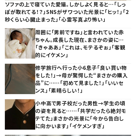
ソファの上で寝ていた愛猫。しかしよく見ると…「しっ
ぽが取れてる！？」SNSがザワついた光景に「ヒッ！」「2
秒くらい心臓止まった」「心霊写真より怖い」
周囲に「男前ですね」と言われていた赤
ちゃん。成長した現在、まさかの姿に…
「きゃああ」「これは、モテるぞぉ」「客観
的にイケメン」
修学旅行へ行った小6息子「良い買い物
をした！」→母が驚愕した“まさかの購入
品”に……「初めて見ました！」「いいセ
ンス」「素晴らしい！」
小中高で男子校だった男性→学生の頃
の姿を見ると……「共学だったら絶対モ
テてた」まさかの光景に「今から告白し
に向かいます」「イケメンすぎ」