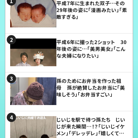
平成7年に生まれた双子…その
29年後の姿に「漫画みたい」「素
敵すぎる」
平成6年に撮った2ショット 30
年後の姿に…「美男美女」「こん
な夫婦になりたい」
孫のためにお弁当を作った祖
母 孫が絶賛したお弁当に「美
味しそう」「お弁当すごい」
じいじを駅で待つ孫たち じい
じが来た瞬間…！？「じいじイケ
メン」「デレッデレ」「嬉しくて可