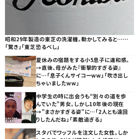
昭和29年製造の東芝の洗濯機。動かしてみると……
「驚き」「東芝恐るべし」
夏休みの宿題をする小5息子に違和感。
→直後、母がみた『衝撃的すぎる姿』
に…「息子くんサイコーww」「吹き出し
ちゃいましたww」
中学生の時に出会うも“別々の道を歩
んでいた”男女。しかし10年後の現在
→”まさかすぎる姿”に…「2人とも遠回
りしたんだね」「素敵過ぎる」
スタバでワッフルを注文した女性。しか