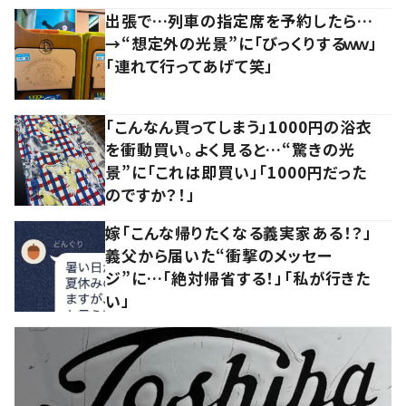
出張で…列車の指定席を予約したら…
→“想定外の光景”に「びっくりするｗｗ」
「連れて行ってあげて笑」
「こんなん買ってしまう」1000円の浴衣
を衝動買い。よく見ると…“驚きの光
景”に「これは即買い」「1000円だった
のですか？！」
嫁「こんな帰りたくなる義実家ある！？」
義父から届いた“衝撃のメッセー
ジ”に…「絶対帰省する！」「私が行きた
い」