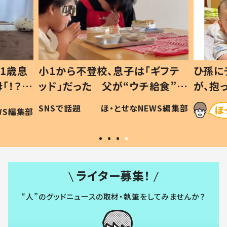
1歳息
小1から不登校、息子は「ギフテ
ひ孫に
「！？」
ッド」だった 父が“ウチ給食”を
が、抱
に「可愛
作り続ける理由とは #令和の親
「涙が
SNSで話題
ほ・とせなNEWS編集部
WS編集部
#令和の子
い」
ライター募集！
“人”のグッドニュースの取材・執筆をしてみませんか？