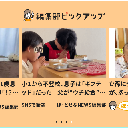
1歳息
小1から不登校、息子は「ギフテ
ひ孫に
「！？」
ッド」だった 父が“ウチ給食”を
が、抱
に「可愛
作り続ける理由とは #令和の親
「涙が
SNSで話題
ほ・とせなNEWS編集部
WS編集部
#令和の子
い」