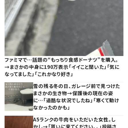
ファミマで…話題の“もっちり食感ドーナツ”を購入。
→まさかの中身に190万表示「イイこと聞いた」「気に
なってました」「これかなり好き」
雪の残る冬の日、ガレージ前で見つけた
まさかの生き物→保護後の現在の姿
に…「過酷な状況でしたね」「寒くて動け
なかったのかも」
A5ランクの牛肉をいただいた女性。し
かし→「貰いに来てください、、」投稿さ