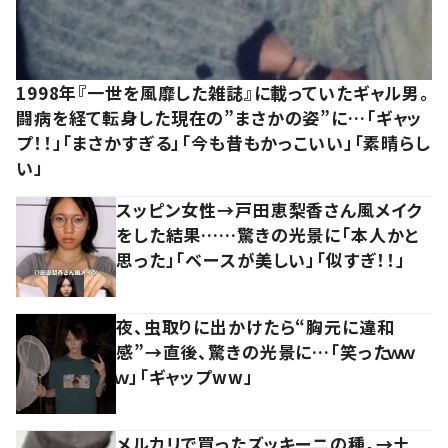
1998年『一世を風靡した雑誌』に載っていたギャル男。
闘病を経て転身した現在の”まさかの姿”に…「ギャッ
プ！！」「まさかすぎる」「今も昔もかっこいい」「素晴らし
い」
スッピン女性→戸田恵梨香さん風メイク
をした結果……驚きの光景に「本人かと
思った」「ベースが美しい」「似すぎ！！」
夜、虫取りに出かけたら“胸元に違和
感”→直後、驚きの光景に…「笑ったｗｗ
ｗ」「ギャップww」
メルカリで買ったズッキーニの種。→土