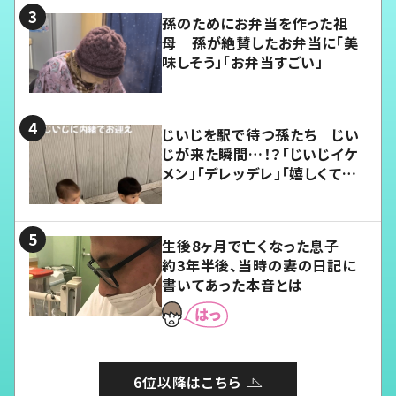
孫のためにお弁当を作った祖
母 孫が絶賛したお弁当に「美
味しそう」「お弁当すごい」
じいじを駅で待つ孫たち じい
じが来た瞬間…！？「じいじイケ
メン」「デレッデレ」「嬉しくて可
愛くてたまらない」「幸せになれ
る」
生後8ヶ月で亡くなった息子
約3年半後、当時の妻の日記に
書いてあった本音とは
6位以降はこちら