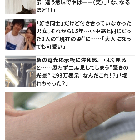
示「違う意味でやばーー（笑）」「な、なる
ほど！！」
「好き同士」だけど付き合っていなかった
男女。それから15年…小中高と同じだっ
た2人の“現在の姿”に……「大人になっ
ても可愛い」
駅の電光掲示板に違和感。→よく見る
と……思わず二度見してしまう”驚きの
光景”に93万表示「なんだこれ！？」「壊
れちゃった？」