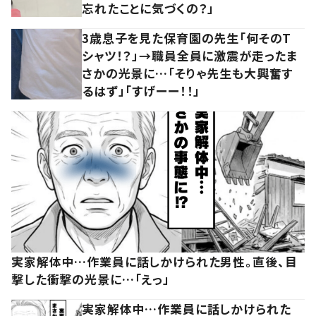
忘れたことに気づくの？」
3歳息子を見た保育園の先生「何そのT
シャツ！？」→職員全員に激震が走ったま
さかの光景に…「そりゃ先生も大興奮す
るはず」「すげーー！！」
実家解体中…作業員に話しかけられた男性。直後、目
撃した衝撃の光景に…「えっ」
実家解体中…作業員に話しかけられた