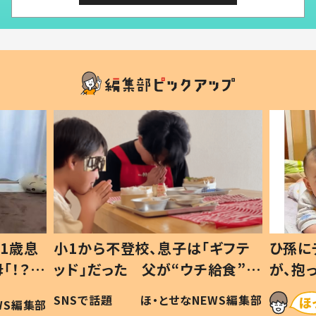
1歳息
小1から不登校、息子は「ギフテ
ひ孫に
「！？」
ッド」だった 父が“ウチ給食”を
が、抱
に「可愛
作り続ける理由とは #令和の親
「涙が
SNSで話題
ほ・とせなNEWS編集部
WS編集部
#令和の子
い」