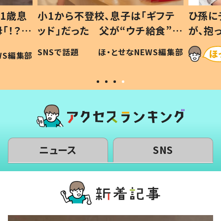
1歳息
小1から不登校、息子は「ギフテ
ひ孫に
「！？」
ッド」だった 父が“ウチ給食”を
が、抱
に「可愛
作り続ける理由とは #令和の親
「涙が
SNSで話題
ほ・とせなNEWS編集部
WS編集部
#令和の子
い」
ニュース
SNS