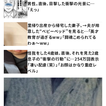
男性。直後、目撃した衝撃の光景に…
「えっ」
里帰り出産から帰宅した妻子。→夫が用
意した“ベビーベッド”を見ると…「英才
教育が過ぎるww」「闘魂こめられてる
わぁ～ww」
怪我をした4歳娘。直後、それを見た2歳
息子の“衝撃の行動”に…254万回表示
「凄い配慮（笑）」「お顔はかなり重症レ
ベル」