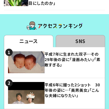
目にしたのか」
ニュース
SNS
平成7年に生まれた双子…その
29年後の姿に「漫画みたい」「素
敵すぎる」
平成6年に撮った2ショット 30
年後の姿に…「美男美女」「こん
な夫婦になりたい」