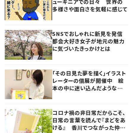
ューギニアでの日々 世界の
多様さや面白さを気軽に感じて
SNSでおしゃれに新見を発信
都会大好き女子が地元の魅力
に気づいたきっかけとは
「その日見た夢を描く」イラスト
レーターの個展が開催中 絵
本の中に迷い込んだような想
像の世界へ
コロナ禍の非日常だからこそ、
日常の言葉を読んで『まどをあ
ける』 香川でつながった仲間