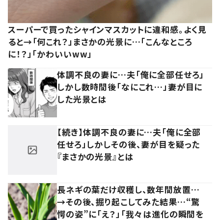
スーパーで買ったシャインマスカットに違和感。よく見
ると→「何これ？」まさかの光景に…「こんなところ
に！？」「かわいいww」
体調不良の妻に…夫「俺に全部任せろ」
しかし数時間後「なにこれ…」妻が目に
した光景とは
【続き】体調不良の妻に…夫「俺に全部
任せろ」しかしその後、妻が目を疑った
『まさかの光景』とは
長ネギの葉だけ収穫し、数年間放置…
→その後、掘り起こしてみた結果…“驚
愕の姿”に「え？」「我々は進化の瞬間を