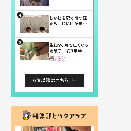
賛したお弁当に「美
味しそう」「お弁当す
ごい」
じいじを駅で待つ孫
たち じいじが来た
瞬間…！？「じいじイ
ケメン」「デレッデレ」
「嬉しくて可愛くてた
生後8ヶ月で亡くなっ
まらない」「幸せにな
た息子 約3年半
れる」
後、当時の妻の日記
に書いてあった本音
とは
6位以降はこちら