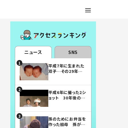
ニュース
SNS
平成7年に生まれた
双子…その29年後
の姿に「漫画みたい」
「素敵すぎる」
平成6年に撮った2シ
ョット 30年後の姿
に…「美男美女」「こ
んな夫婦になりた
い」
孫のためにお弁当を
作った祖母 孫が絶