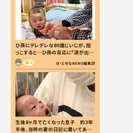
ひ孫にデレデレな80歳じいじが、抱
っこすると…ひ孫の反応に「涙が出ま
した」「可愛くて仕方ない」
ほ・とせなNEWS編集部
生後8ヶ月で亡くなった息子 約3年
半後、当時の妻の日記に書いてあっ