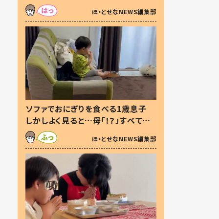
た本音とは
ほ・とせなNEWS編集部
ソファでおにぎりを食べる1歳息子
しかしよく見ると…母「！？」すべてを
察した母の投稿に「可愛いから許
ほ・とせなNEWS編集部
す！」「現行犯〜」