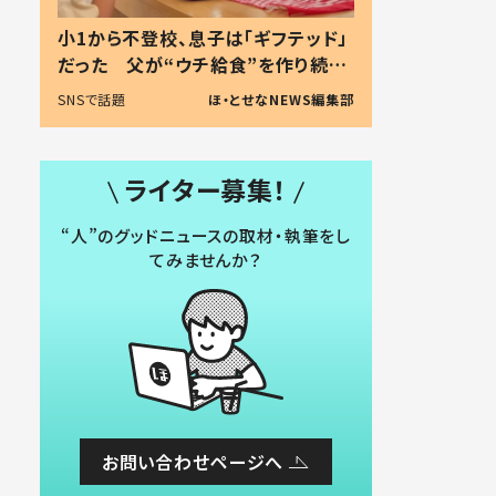
小1から不登校、息子は「ギフテッド」
だった 父が“ウチ給食”を作り続け
る理由とは #令和の親 #令和の子
SNSで話題
ほ・とせなNEWS編集部
ライター募集！
“人”のグッドニュースの取材・執筆をし
てみませんか？
お問い合わせページへ