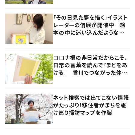
「その日見た夢を描く」イラスト
レーターの個展が開催中 絵
本の中に迷い込んだような想
像の世界へ
コロナ禍の非日常だからこそ、
日常の言葉を読んで『まどをあ
ける』 香川でつながった仲間
たちでエッセイ集を発行
ネット検索では出てこない情報
がたっぷり！移住者がまちを駆
け巡り探訪マップを作製