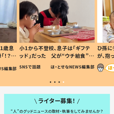
1歳息
小1から不登校、息子は「ギフテ
ひ孫に
「！？」
ッド」だった 父が“ウチ給食”を
が、抱
に「可愛
作り続ける理由とは #令和の親
「涙が
SNSで話題
ほ・とせなNEWS編集部
WS編集部
#令和の子
い」
ライター募集！
“人”のグッドニュースの取材・執筆をしてみませんか？