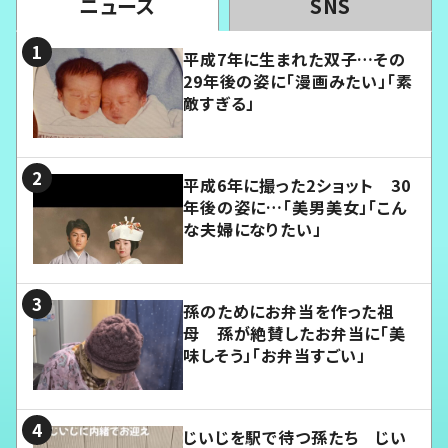
ニュース
SNS
平成7年に生まれた双子…その
29年後の姿に「漫画みたい」「素
敵すぎる」
平成6年に撮った2ショット 30
年後の姿に…「美男美女」「こん
な夫婦になりたい」
孫のためにお弁当を作った祖
母 孫が絶賛したお弁当に「美
味しそう」「お弁当すごい」
じいじを駅で待つ孫たち じい