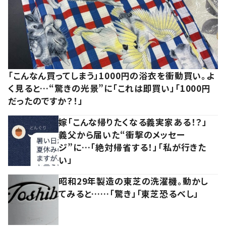
「こんなん買ってしまう」1000円の浴衣を衝動買い。よ
く見ると…“驚きの光景”に「これは即買い」「1000円
だったのですか？！」
嫁「こんな帰りたくなる義実家ある！？」
義父から届いた“衝撃のメッセー
ジ”に…「絶対帰省する！」「私が行きた
い」
昭和29年製造の東芝の洗濯機。動かし
てみると……「驚き」「東芝恐るべし」