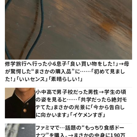
修学旅行へ行った小6息子「良い買い物をした！」→母
が驚愕した“まさかの購入品”に……「初めて見まし
た！」「いいセンス」「素晴らしい！」
小中高で男子校だった男性→学生の頃
の姿を見ると……「共学だったら絶対モ
テてた」まさかの光景に「今から告白し
に向かいます」「イケメンすぎ」
ファミマで…話題の“もっちり食感ドー
ナツ”を購入。→まさかの中身に190万