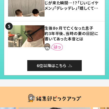
じが来た瞬間…！？「じいじイケ
メン」「デレッデレ」「嬉しくて可
愛くてたまらない」「幸せになれ
る」
生後8ヶ月で亡くなった息子
約3年半後、当時の妻の日記に
書いてあった本音とは
6位以降はこちら