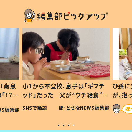
1歳息
小1から不登校、息子は「ギフテ
ひ孫に
「！？」
ッド」だった 父が“ウチ給食”を
が、抱
に「可愛
作り続ける理由とは #令和の親
「涙が
SNSで話題
ほ・とせなNEWS編集部
WS編集部
#令和の子
い」