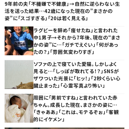
9年前の夫「不機嫌で不健康」→自然に逆らわない生
活を送った結果…42歳になった現在の”まさかの
姿”に「スゴすぎる」「20は若く見える」
ラグビーを辞め「痩せたね」と言われた
中1男子→それから7年後、現在の“まさ
かの姿”に…「ガチでえぐい」「何があっ
たの？」「雰囲気変わりすぎ」
ソファの上で寝ていた愛猫。しかしよく
見ると…「しっぽが取れてる！？」SNSが
ザワついた光景に「ヒッ！」「2秒くらい心
臓止まった」「心霊写真より怖い」
周囲に「男前ですね」と言われていた赤
ちゃん。成長した現在、まさかの姿に…
「きゃああ」「これは、モテるぞぉ」「客観
的にイケメン」