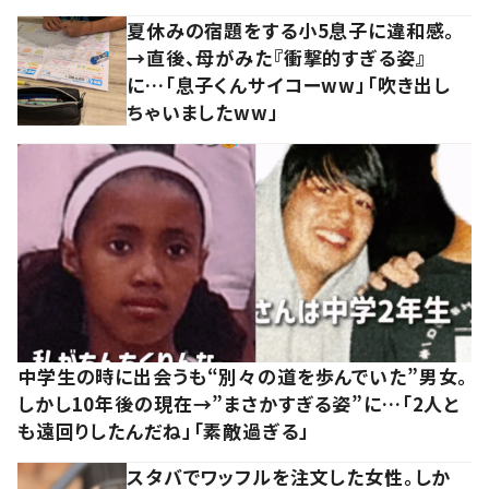
夏休みの宿題をする小5息子に違和感。
→直後、母がみた『衝撃的すぎる姿』
に…「息子くんサイコーww」「吹き出し
ちゃいましたww」
中学生の時に出会うも“別々の道を歩んでいた”男女。
しかし10年後の現在→”まさかすぎる姿”に…「2人と
も遠回りしたんだね」「素敵過ぎる」
スタバでワッフルを注文した女性。しか