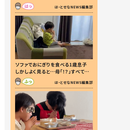
た本音とは
ほ・とせなNEWS編集部
ソファでおにぎりを食べる1歳息子
しかしよく見ると…母「！？」すべてを
察した母の投稿に「可愛いから許
ほ・とせなNEWS編集部
す！」「現行犯〜」