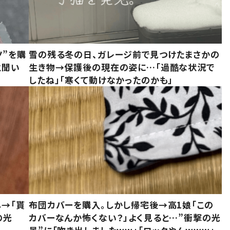
ツ”を購
雪の残る冬の日、ガレージ前で見つけたまさかの
と聞い
生き物→保護後の現在の姿に…「過酷な状況で
したね」「寒くて動けなかったのかも」
し→「貰
布団カバーを購入。しかし帰宅後→高1娘「この
の光
カバーなんか怖くない？」よく見ると…”衝撃の光