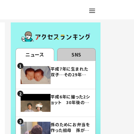
ニュース
SNS
平成7年に生まれた
双子…その29年後
の姿に「漫画みたい」
「素敵すぎる」
平成6年に撮った2シ
ョット 30年後の姿
に…「美男美女」「こ
んな夫婦になりた
い」
孫のためにお弁当を
作った祖母 孫が絶