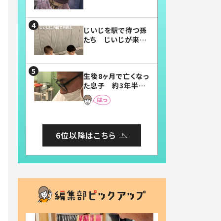
賛したお弁当に「美
味しそう」「お弁当す
ごい」
じいじを駅で待つ孫
たち じいじが来た
瞬間…！？「じいじイ
ケメン」「デレッデレ」
「嬉しくて可愛くてた
生後8ヶ月で亡くなっ
まらない」「幸せにな
た息子 約3年半
れる」
後、当時の妻の日記
に書いてあった本音
とは
6位以降はこちら