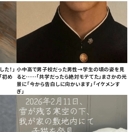
した！」
小中高で男子校だった男性→学生の頃の姿を見
「初め
ると……「共学だったら絶対モテてた」まさかの光
」
景に「今から告白しに向かいます」「イケメンす
ぎ」