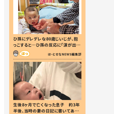
ひ孫にデレデレな80歳じいじが、抱
っこすると…ひ孫の反応に「涙が出ま
した」「可愛くて仕方ない」
ほ・とせなNEWS編集部
生後8ヶ月で亡くなった息子 約3年
半後、当時の妻の日記に書いてあっ