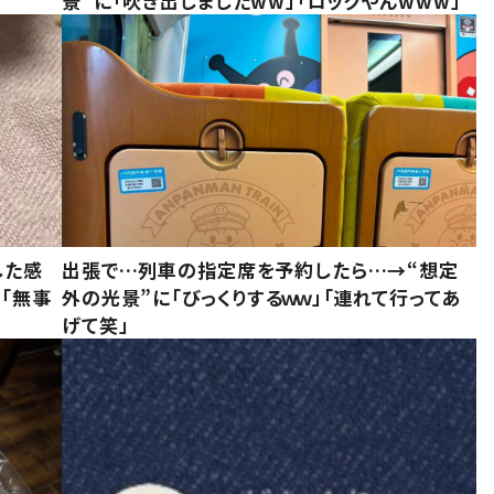
景”に「吹き出しましたww」「ロックやんwww」
した感
出張で…列車の指定席を予約したら…→“想定
に「無事
外の光景”に「びっくりするｗｗ」「連れて行ってあ
げて笑」