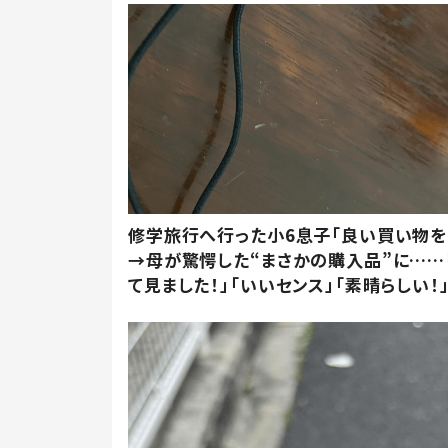
修学旅行へ行った小6息子「良い買い物を
→母が驚愕した“まさかの購入品”に……
て見ました！」「いいセンス」「素晴らしい！