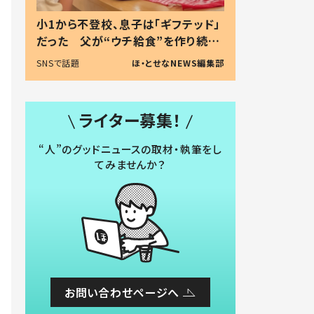
小1から不登校、息子は「ギフテッド」
だった 父が“ウチ給食”を作り続け
る理由とは #令和の親 #令和の子
SNSで話題
ほ・とせなNEWS編集部
ライター募集！
“人”のグッドニュースの取材・執筆をし
てみませんか？
お問い合わせページへ