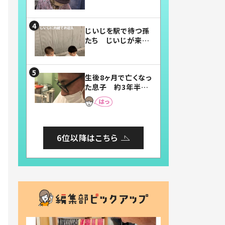
賛したお弁当に「美
味しそう」「お弁当す
ごい」
じいじを駅で待つ孫
たち じいじが来た
瞬間…！？「じいじイ
ケメン」「デレッデレ」
「嬉しくて可愛くてた
生後8ヶ月で亡くなっ
まらない」「幸せにな
た息子 約3年半
れる」
後、当時の妻の日記
に書いてあった本音
とは
6位以降はこちら