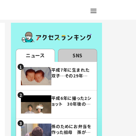
ニュース
SNS
平成7年に生まれた
双子…その29年後
の姿に「漫画みたい」
「素敵すぎる」
平成6年に撮った2シ
ョット 30年後の姿
に…「美男美女」「こ
んな夫婦になりた
い」
孫のためにお弁当を
作った祖母 孫が絶