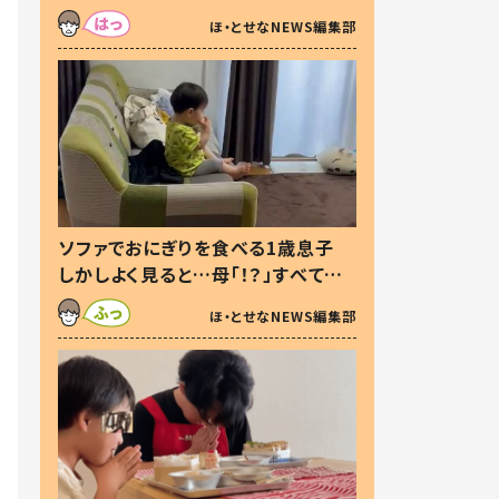
た本音とは
ほ・とせなNEWS編集部
ソファでおにぎりを食べる1歳息子
しかしよく見ると…母「！？」すべてを
察した母の投稿に「可愛いから許
ほ・とせなNEWS編集部
す！」「現行犯〜」