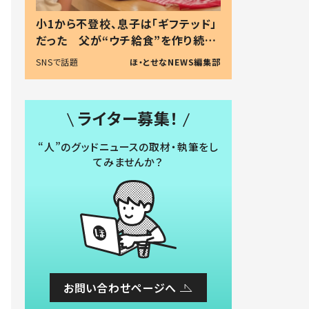
小1から不登校、息子は「ギフテッド」
だった 父が“ウチ給食”を作り続け
る理由とは #令和の親 #令和の子
SNSで話題
ほ・とせなNEWS編集部
ライター募集！
“人”のグッドニュースの取材・執筆をし
てみませんか？
お問い合わせページへ