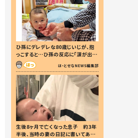
ひ孫にデレデレな80歳じいじが、抱
っこすると…ひ孫の反応に「涙が出ま
した」「可愛くて仕方ない」
ほ・とせなNEWS編集部
生後8ヶ月で亡くなった息子 約3年
半後、当時の妻の日記に書いてあっ