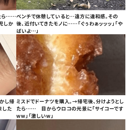
たら……
ベンチで休憩していると…遠方に違和感。その
児しか
後、近付いてきたモノに……「ぐぅわぁッッッ」「や
ばいよ…」
しかし帰
ミスドでドーナツを購入。→帰宅後、分けようとし
ました
たら…… 目からウロコの光景に「サイコーです
ww」「激しいw」