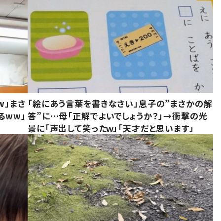
w」まさ
「絵にあう言葉を書きなさい」息子の”まさかの解
るww」
答”に…母「正解でよいでしょうか？」→衝撃の光
景に「声出して笑ったｗ」「天才だと思います」