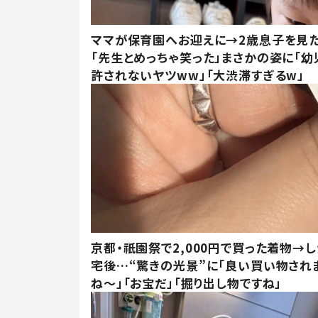
ママが保育園へお迎えに→2歳息子を見
「先生とめっちゃ笑った」まさかの姿に「幼
許されないヤツww」「大渋滞すぎるw」
京都・祇園祭で2,000円で買った着物→
宅後…“驚きの光景”に「良い買い物され
ね～」「お宝だ」「掘り出し物ですね」