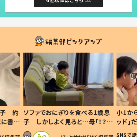
6位以降はこちら
1歳息
小1から不登校、息子は「ギフテ
ひ孫に
「！？」
ッド」だった 父が“ウチ給食”を
が、抱
に「可愛
作り続ける理由とは #令和の親
「涙が
SNSで話題
ほ・とせなNEWS編集部