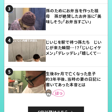
孫のためにお弁当を作った祖
母 孫が絶賛したお弁当に「美
味しそう」「お弁当すごい」
じいじを駅で待つ孫たち じい
じが来た瞬間…！？「じいじイケ
メン」「デレッデレ」「嬉しくて可
愛くてたまらない」「幸せになれ
る」
生後8ヶ月で亡くなった息子
約3年半後、当時の妻の日記に
書いてあった本音とは