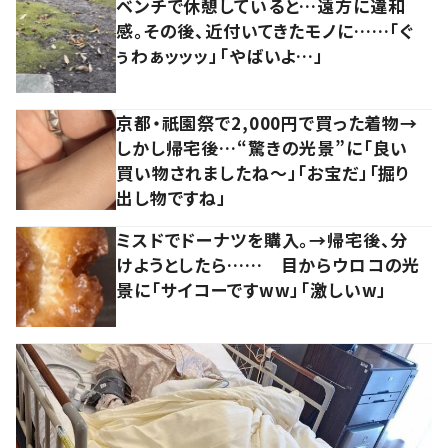
ベンチで休憩していると…遠方に違和
感。その後、近付いてきたモノに……「ぐ
ぅわぁッッッ」「やばいよ…」
京都・祇園祭で2,000円で買った着物→
しかし帰宅後…“驚きの光景”に「良い
買い物されましたね～」「お宝だ」「掘り
出し物ですね」
ミスドでドーナツを購入。→帰宅後、分
けようとしたら…… 目からウロコの光
景に「サイコーですww」「激しいw」