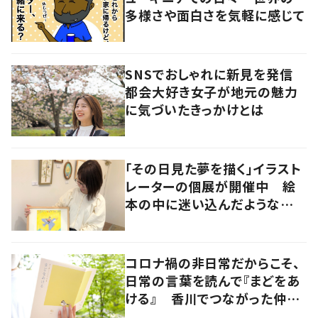
多様さや面白さを気軽に感じて
SNSでおしゃれに新見を発信
都会大好き女子が地元の魅力
に気づいたきっかけとは
「その日見た夢を描く」イラスト
レーターの個展が開催中 絵
本の中に迷い込んだような想
像の世界へ
コロナ禍の非日常だからこそ、
日常の言葉を読んで『まどをあ
ける』 香川でつながった仲間
たちでエッセイ集を発行