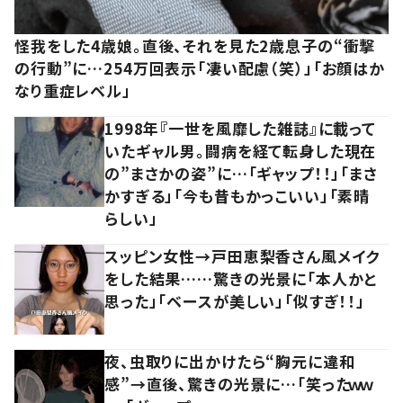
怪我をした4歳娘。直後、それを見た2歳息子の“衝撃
の行動”に…254万回表示「凄い配慮（笑）」「お顔はか
なり重症レベル」
1998年『一世を風靡した雑誌』に載って
いたギャル男。闘病を経て転身した現在
の”まさかの姿”に…「ギャップ！！」「まさ
かすぎる」「今も昔もかっこいい」「素晴
らしい」
スッピン女性→戸田恵梨香さん風メイク
をした結果……驚きの光景に「本人かと
思った」「ベースが美しい」「似すぎ！！」
夜、虫取りに出かけたら“胸元に違和
感”→直後、驚きの光景に…「笑ったｗｗ