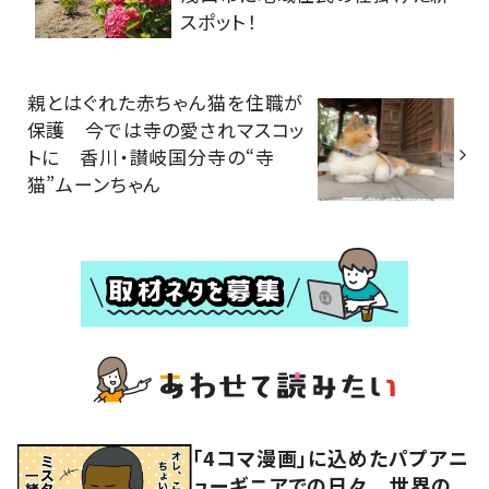
スポット！
親とはぐれた赤ちゃん猫を住職が
保護 今では寺の愛されマスコッ
トに 香川・讃岐国分寺の“寺
猫”ムーンちゃん
「4コマ漫画」に込めたパプアニ
ューギニアでの日々 世界の