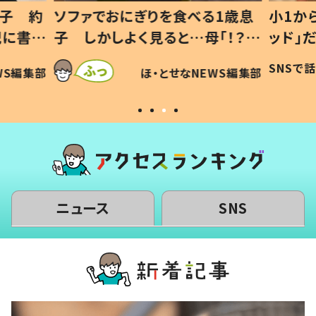
1歳息
小1から不登校、息子は「ギフテ
ひ孫に
「！？」
ッド」だった 父が“ウチ給食”を
が、抱
に「可愛
作り続ける理由とは #令和の親
「涙が
SNSで話題
ほ・とせなNEWS編集部
WS編集部
#令和の子
い」
ニュース
SNS