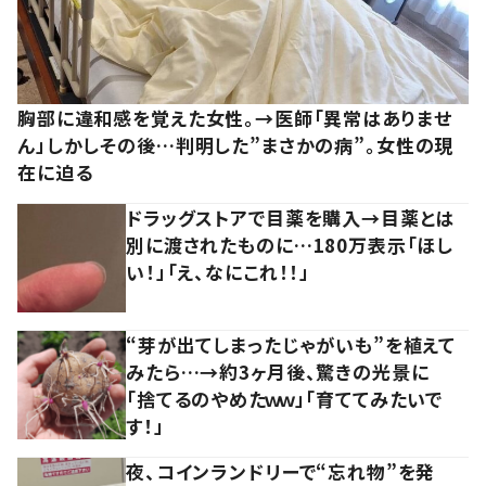
胸部に違和感を覚えた女性。→医師「異常はありませ
ん」しかしその後…判明した”まさかの病”。女性の現
在に迫る
ドラッグストアで目薬を購入→目薬とは
別に渡されたものに…180万表示「ほし
い！」「え、なにこれ！！」
“芽が出てしまったじゃがいも”を植えて
みたら…→約3ヶ月後、驚きの光景に
「捨てるのやめたｗｗ」「育ててみたいで
す！」
夜、コインランドリーで“忘れ物”を発