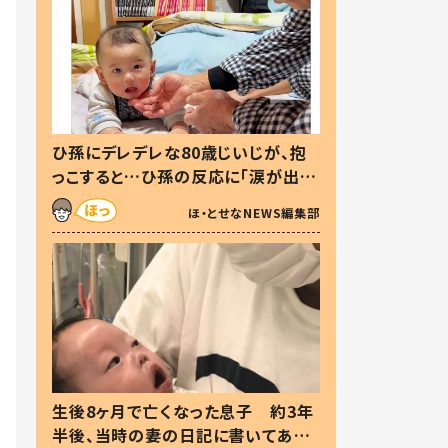
ひ孫にデレデレな80歳じいじが、抱
っこすると…ひ孫の反応に「涙が出ま
した」「可愛くて仕方ない」
ほ・とせなNEWS編集部
生後8ヶ月で亡くなった息子 約3年
半後、当時の妻の日記に書いてあっ