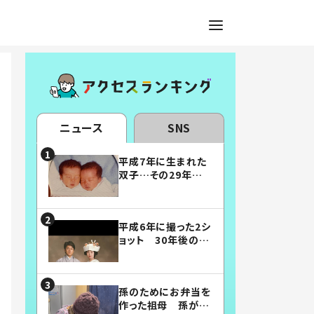
ニュース
SNS
平成7年に生まれた
双子…その29年後
の姿に「漫画みたい」
「素敵すぎる」
平成6年に撮った2シ
ョット 30年後の姿
に…「美男美女」「こ
んな夫婦になりた
い」
孫のためにお弁当を
作った祖母 孫が絶