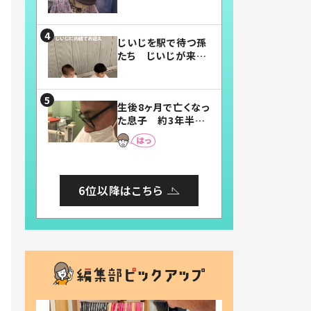
賛したお弁当に「美
味しそう」「お弁当す
ごい」
じいじを駅で待つ孫
たち じいじが来た
瞬間…！？「じいじイ
ケメン」「デレッデレ」
「嬉しくて可愛くてた
生後8ヶ月で亡くなっ
まらない」「幸せにな
た息子 約3年半
れる」
後、当時の妻の日記
に書いてあった本音
とは
6位以降はこちら