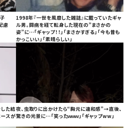
息子
1998年『一世を風靡した雑誌』に載っていたギャ
配慮
ル男。闘病を経て転身した現在の”まさかの
姿”に…「ギャップ！！」「まさかすぎる」「今も昔も
かっこいい」「素晴らしい」
をした結
夜、虫取りに出かけたら“胸元に違和感”→直後、
ベースが
驚きの光景に…「笑ったｗｗｗ」「ギャップww」