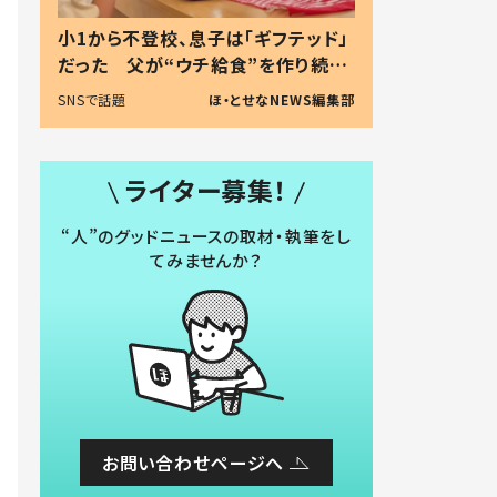
小1から不登校、息子は「ギフテッド」
だった 父が“ウチ給食”を作り続け
る理由とは #令和の親 #令和の子
SNSで話題
ほ・とせなNEWS編集部
ライター募集！
“人”のグッドニュースの取材・執筆をし
てみませんか？
お問い合わせページへ