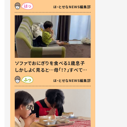
た本音とは
ほ・とせなNEWS編集部
ソファでおにぎりを食べる1歳息子
しかしよく見ると…母「！？」すべてを
察した母の投稿に「可愛いから許
ほ・とせなNEWS編集部
す！」「現行犯〜」