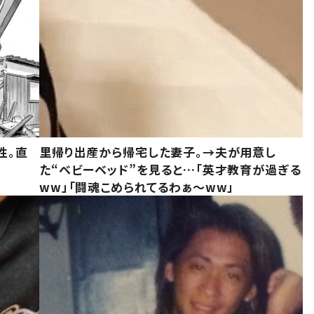
性。直
里帰り出産から帰宅した妻子。→夫が用意し
た“ベビーベッド”を見ると…「英才教育が過ぎる
ww」「闘魂こめられてるわぁ～ww」