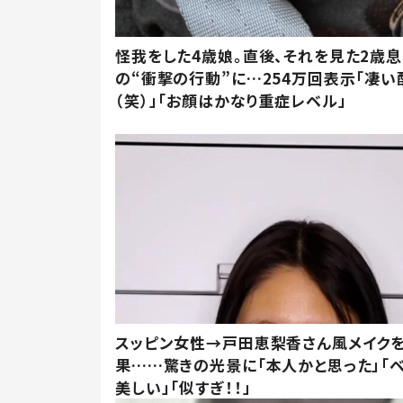
怪我をした4歳娘。直後、それを見た2歳
の“衝撃の行動”に…254万回表示「凄い
（笑）」「お顔はかなり重症レベル」
スッピン女性→戸田恵梨香さん風メイク
果……驚きの光景に「本人かと思った」「
美しい」「似すぎ！！」