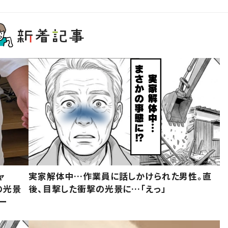
ャ
実家解体中…作業員に話しかけられた男性。直
の光景
後、目撃した衝撃の光景に…「えっ」
ー