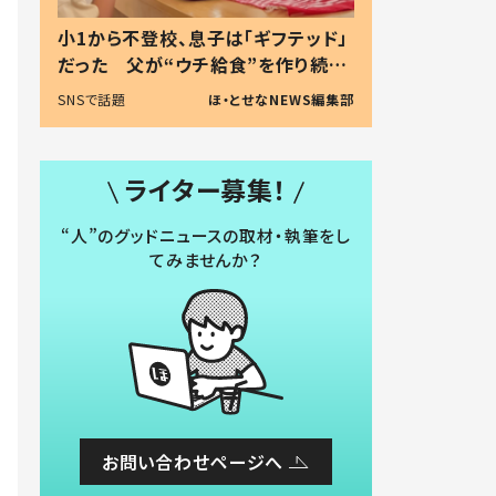
小1から不登校、息子は「ギフテッド」
だった 父が“ウチ給食”を作り続け
る理由とは #令和の親 #令和の子
SNSで話題
ほ・とせなNEWS編集部
ライター募集！
“人”のグッドニュースの取材・執筆をし
てみませんか？
お問い合わせページへ