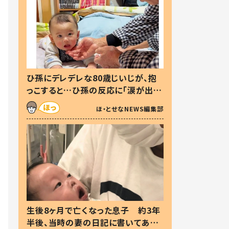
ひ孫にデレデレな80歳じいじが、抱
っこすると…ひ孫の反応に「涙が出ま
した」「可愛くて仕方ない」
ほ・とせなNEWS編集部
生後8ヶ月で亡くなった息子 約3年
半後、当時の妻の日記に書いてあっ