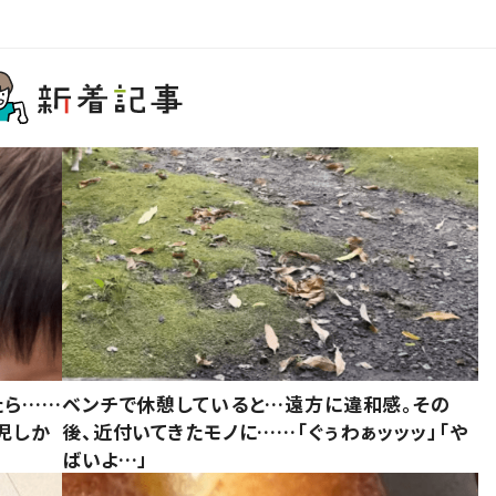
たら……
ベンチで休憩していると…遠方に違和感。その
児しか
後、近付いてきたモノに……「ぐぅわぁッッッ」「や
ばいよ…」