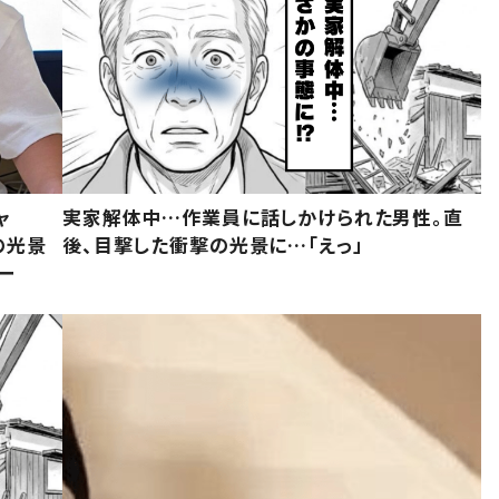
ャ
実家解体中…作業員に話しかけられた男性。直
の光景
後、目撃した衝撃の光景に…「えっ」
ー