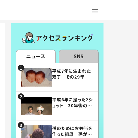
ニュース
SNS
平成7年に生まれた
双子…その29年後
の姿に「漫画みたい」
「素敵すぎる」
平成6年に撮った2シ
ョット 30年後の姿
に…「美男美女」「こ
んな夫婦になりた
い」
孫のためにお弁当を
作った祖母 孫が絶