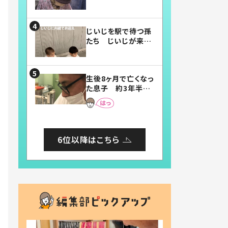
賛したお弁当に「美
味しそう」「お弁当す
ごい」
じいじを駅で待つ孫
たち じいじが来た
瞬間…！？「じいじイ
ケメン」「デレッデレ」
「嬉しくて可愛くてた
生後8ヶ月で亡くなっ
まらない」「幸せにな
た息子 約3年半
れる」
後、当時の妻の日記
に書いてあった本音
とは
6位以降はこちら