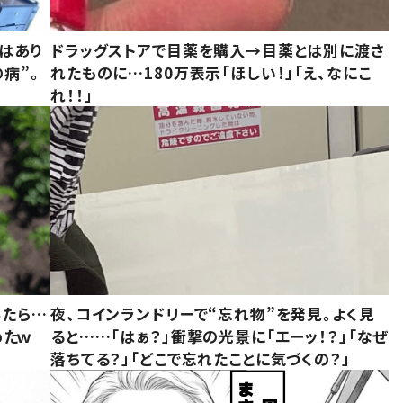
はあり
ドラッグストアで目薬を購入→目薬とは別に渡さ
病”。
れたものに…180万表示「ほしい！」「え、なにこ
れ！！」
みたら…
夜、コインランドリーで“忘れ物”を発見。よく見
めたｗ
ると……「はぁ？」衝撃の光景に「エーッ！？」「なぜ
落ちてる？」「どこで忘れたことに気づくの？」