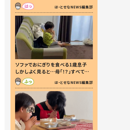
た本音とは
ほ・とせなNEWS編集部
ソファでおにぎりを食べる1歳息子
しかしよく見ると…母「！？」すべてを
察した母の投稿に「可愛いから許
ほ・とせなNEWS編集部
す！」「現行犯〜」