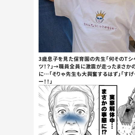
3歳息子を見た保育園の先生「何そのTシ
ツ！？」→職員全員に激震が走ったまさか
に…「そりゃ先生も大興奮するはず」「すげ
ー！！」