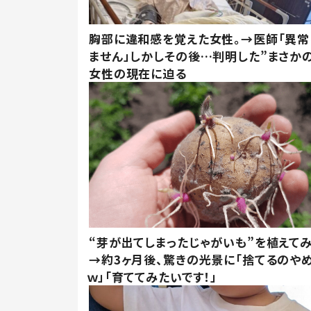
胸部に違和感を覚えた女性。→医師「異常
ません」しかしその後…判明した”まさかの
女性の現在に迫る
“芽が出てしまったじゃがいも”を植えて
→約3ヶ月後、驚きの光景に「捨てるのや
ｗ」「育ててみたいです！」