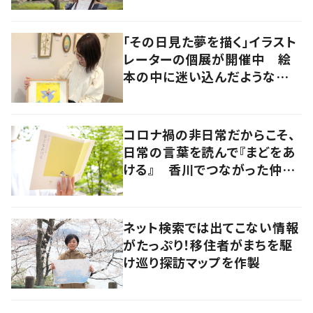
「その日見た夢を描く」イラスト
レーターの個展が開催中 絵
本の中に迷い込んだような想
像の世界へ
コロナ禍の非日常だからこそ、
日常の言葉を読んで『まどをあ
ける』 香川でつながった仲間
たちでエッセイ集を発行
ネット検索では出てこない情報
がたっぷり！移住者がまちを駆
け巡り探訪マップを作製