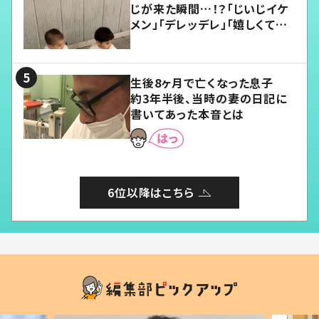
じが来た瞬間…！？「じいじイケ
メン」「デレッデレ」「嬉しくて可
愛くてたまらない」「幸せになれ
る」
生後8ヶ月で亡くなった息子
約3年半後、当時の妻の日記に
書いてあった本音とは
6位以降はこちら