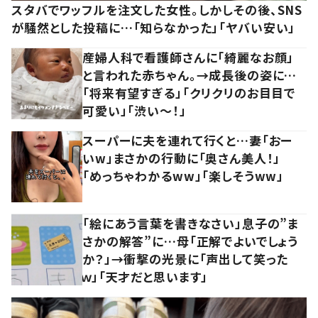
スタバでワッフルを注文した女性。しかしその後、SNS
が騒然とした投稿に…「知らなかった」「ヤバい安い」
産婦人科で看護師さんに「綺麗なお顔」
と言われた赤ちゃん。→成長後の姿に…
「将来有望すぎる」「クリクリのお目目で
可愛い」「渋い～！」
スーパーに夫を連れて行くと…妻「おー
いw」まさかの行動に「奥さん美人！」
「めっちゃわかるww」「楽しそうww」
「絵にあう言葉を書きなさい」息子の”ま
さかの解答”に…母「正解でよいでしょう
か？」→衝撃の光景に「声出して笑った
ｗ」「天才だと思います」