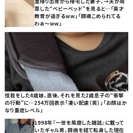
里帰り出産から帰宅した妻子。→夫が用
意した“ベビーベッド”を見ると…「英才
教育が過ぎるww」「闘魂こめられてる
わぁ～ww」
怪我をした4歳娘。直後、それを見た2歳息子の“衝撃
の行動”に…254万回表示「凄い配慮（笑）」「お顔はか
なり重症レベル」
1998年『一世を風靡した雑誌』に載って
いたギャル男。闘病を経て転身した現在