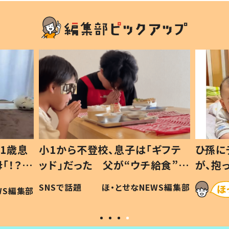
1歳息
小1から不登校、息子は「ギフテ
ひ孫に
「！？」
ッド」だった 父が“ウチ給食”を
が、抱
に「可愛
作り続ける理由とは #令和の親
「涙が
SNSで話題
ほ・とせなNEWS編集部
WS編集部
#令和の子
い」