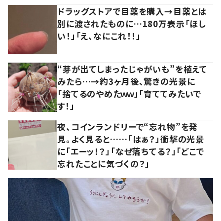
ドラッグストアで目薬を購入→目薬とは
別に渡されたものに…180万表示「ほし
い！」「え、なにこれ！！」
“芽が出てしまったじゃがいも”を植えて
みたら…→約3ヶ月後、驚きの光景に
「捨てるのやめたｗｗ」「育ててみたいで
す！」
夜、コインランドリーで“忘れ物”を発
見。よく見ると……「はぁ？」衝撃の光景
に「エーッ！？」「なぜ落ちてる？」「どこで
忘れたことに気づくの？」