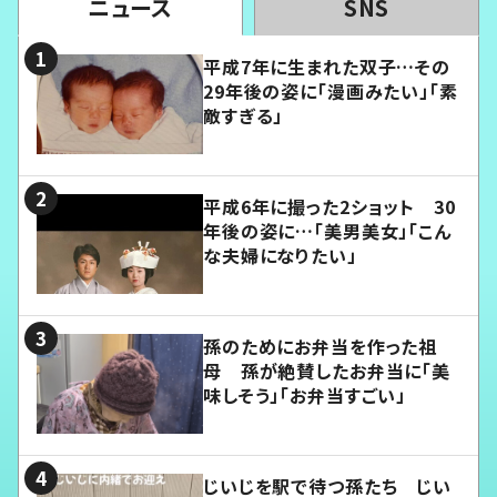
ニュース
SNS
平成7年に生まれた双子…その
29年後の姿に「漫画みたい」「素
敵すぎる」
平成6年に撮った2ショット 30
年後の姿に…「美男美女」「こん
な夫婦になりたい」
孫のためにお弁当を作った祖
母 孫が絶賛したお弁当に「美
味しそう」「お弁当すごい」
じいじを駅で待つ孫たち じい