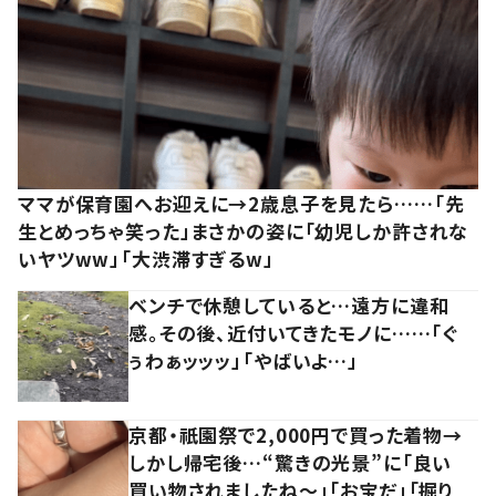
ママが保育園へお迎えに→2歳息子を見たら……「先
生とめっちゃ笑った」まさかの姿に「幼児しか許されな
いヤツww」「大渋滞すぎるw」
ベンチで休憩していると…遠方に違和
感。その後、近付いてきたモノに……「ぐ
ぅわぁッッッ」「やばいよ…」
京都・祇園祭で2,000円で買った着物→
しかし帰宅後…“驚きの光景”に「良い
買い物されましたね～」「お宝だ」「掘り