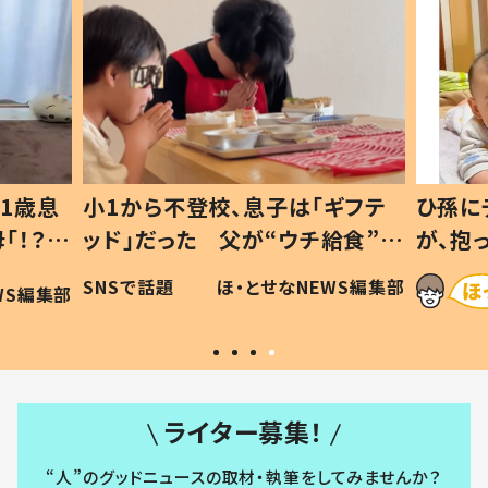
1歳息
小1から不登校、息子は「ギフテ
ひ孫に
「！？」
ッド」だった 父が“ウチ給食”を
が、抱
に「可愛
作り続ける理由とは #令和の親
「涙が
SNSで話題
ほ・とせなNEWS編集部
WS編集部
#令和の子
い」
ライター募集！
“人”のグッドニュースの取材・執筆をしてみませんか？