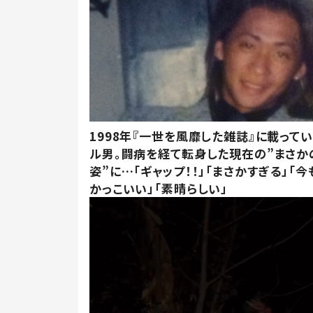
1998年『一世を風靡した雑誌』に載って
ル男。闘病を経て転身した現在の”まさか
姿”に…「ギャップ！！」「まさかすぎる」「
かっこいい」「素晴らしい」