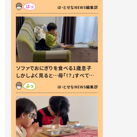
た本音とは
ほ・とせなNEWS編集部
ソファでおにぎりを食べる1歳息子
しかしよく見ると…母「！？」すべてを
察した母の投稿に「可愛いから許
ほ・とせなNEWS編集部
す！」「現行犯〜」