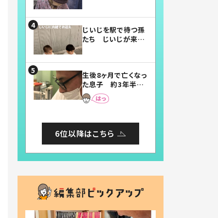
賛したお弁当に「美
味しそう」「お弁当す
ごい」
じいじを駅で待つ孫
たち じいじが来た
瞬間…！？「じいじイ
ケメン」「デレッデレ」
「嬉しくて可愛くてた
生後8ヶ月で亡くなっ
まらない」「幸せにな
た息子 約3年半
れる」
後、当時の妻の日記
に書いてあった本音
とは
6位以降はこちら