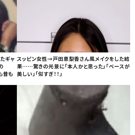
いたギャ
スッピン女性→戸田恵梨香さん風メイクをした結
の
果……驚きの光景に「本人かと思った」「ベースが
今も昔も
美しい」「似すぎ！！」