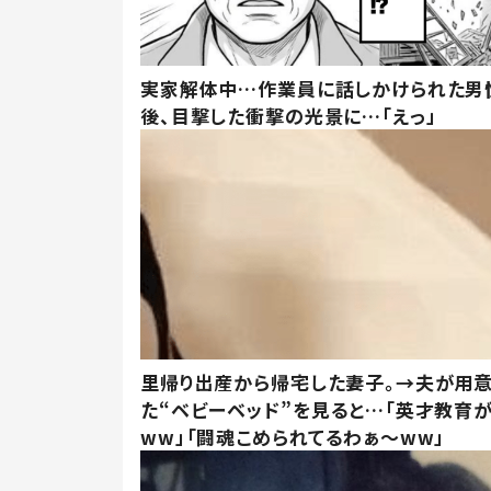
実家解体中…作業員に話しかけられた男
後、目撃した衝撃の光景に…「えっ」
里帰り出産から帰宅した妻子。→夫が用
た“ベビーベッド”を見ると…「英才教育
ww」「闘魂こめられてるわぁ～ww」