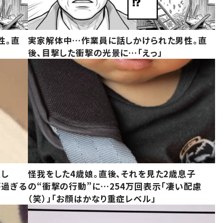
性。直
実家解体中…作業員に話しかけられた男性。直
後、目撃した衝撃の光景に…「えっ」
意し
怪我をした4歳娘。直後、それを見た2歳息子
が過ぎる
の“衝撃の行動”に…254万回表示「凄い配慮
（笑）」「お顔はかなり重症レベル」