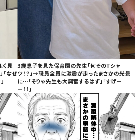
よく見
3歳息子を見た保育園の先生「何そのTシャ
」「なぜ
ツ！？」→職員全員に激震が走ったまさかの光景
」
に…「そりゃ先生も大興奮するはず」「すげー
ー！！」