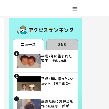
ニュース
SNS
平成7年に生まれた
双子…その29年後
の姿に「漫画みたい」
「素敵すぎる」
平成6年に撮った2シ
ョット 30年後の姿
に…「美男美女」「こ
んな夫婦になりた
い」
孫のためにお弁当を
作った祖母 孫が絶