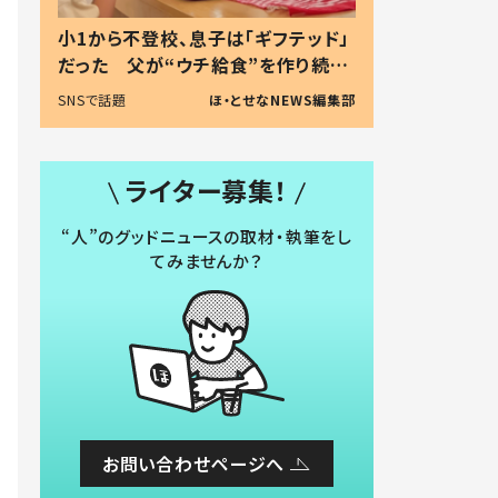
小1から不登校、息子は「ギフテッド」
だった 父が“ウチ給食”を作り続け
る理由とは #令和の親 #令和の子
SNSで話題
ほ・とせなNEWS編集部
ライター募集！
“人”のグッドニュースの取材・執筆をし
てみませんか？
お問い合わせページへ