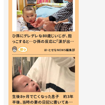
ひ孫にデレデレな80歳じいじが、抱
っこすると…ひ孫の反応に「涙が出ま
した」「可愛くて仕方ない」
ほ・とせなNEWS編集部
生後8ヶ月で亡くなった息子 約3年
半後、当時の妻の日記に書いてあっ