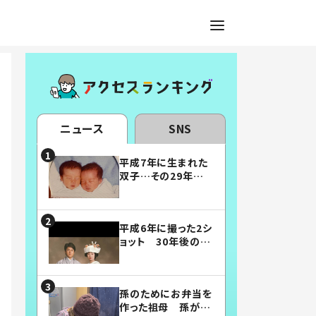
ニュース
SNS
平成7年に生まれた
双子…その29年後
の姿に「漫画みたい」
「素敵すぎる」
平成6年に撮った2シ
ョット 30年後の姿
に…「美男美女」「こ
んな夫婦になりた
い」
孫のためにお弁当を
作った祖母 孫が絶