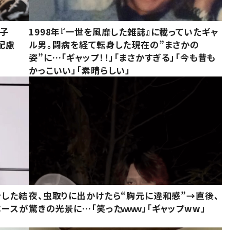
息子
1998年『一世を風靡した雑誌』に載っていたギャ
配慮
ル男。闘病を経て転身した現在の”まさかの
姿”に…「ギャップ！！」「まさかすぎる」「今も昔も
かっこいい」「素晴らしい」
をした結
夜、虫取りに出かけたら“胸元に違和感”→直後、
ベースが
驚きの光景に…「笑ったｗｗｗ」「ギャップww」