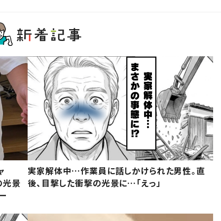
ャ
実家解体中…作業員に話しかけられた男性。直
の光景
後、目撃した衝撃の光景に…「えっ」
ー