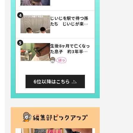
賛したお弁当に「美
味しそう」「お弁当す
ごい」
じいじを駅で待つ孫
たち じいじが来た
瞬間…！？「じいじイ
ケメン」「デレッデレ」
「嬉しくて可愛くてた
生後8ヶ月で亡くなっ
まらない」「幸せにな
た息子 約3年半
れる」
後、当時の妻の日記
に書いてあった本音
とは
6位以降はこちら