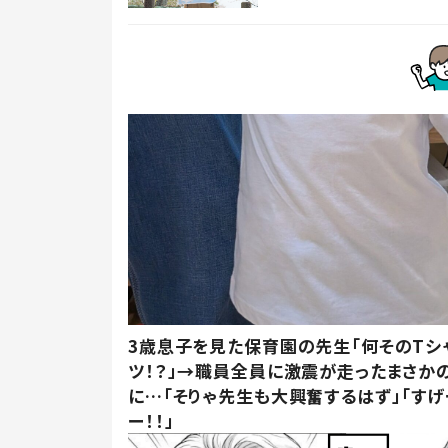
3歳息子を見た保育園の先生「何そのTシ
ツ！？」→職員全員に激震が走ったまさか
に…「そりゃ先生も大興奮するはず」「すげ
ー！！」