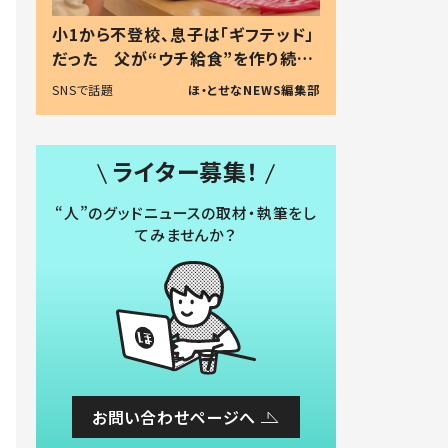
小1から不登校、息子は「ギフテッド」
だった 父が“ウチ給食”を作り続け
る理由とは #令和の親 #令和の子
SNSで話題
ほ・とせなNEWS編集部
ライター募集！
“人”のグッドニュースの取材・執筆をし
てみませんか？
お問い合わせページへ