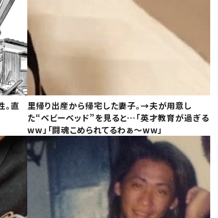
性。直
里帰り出産から帰宅した妻子。→夫が用意し
た“ベビーベッド”を見ると…「英才教育が過ぎる
ww」「闘魂こめられてるわぁ～ww」