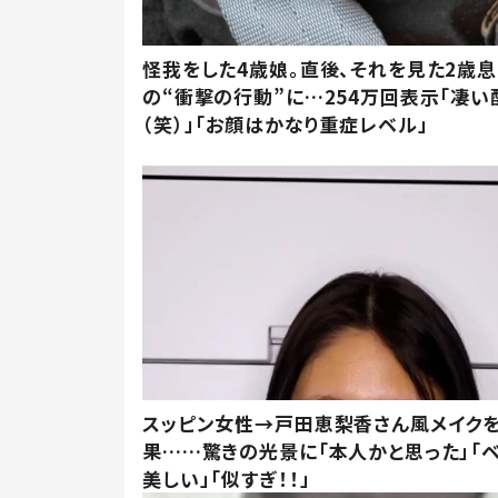
怪我をした4歳娘。直後、それを見た2歳
の“衝撃の行動”に…254万回表示「凄い
（笑）」「お顔はかなり重症レベル」
スッピン女性→戸田恵梨香さん風メイク
果……驚きの光景に「本人かと思った」「
美しい」「似すぎ！！」