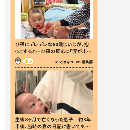
ひ孫にデレデレな80歳じいじが、抱
っこすると…ひ孫の反応に「涙が出ま
した」「可愛くて仕方ない」
ほ・とせなNEWS編集部
生後8ヶ月で亡くなった息子 約3年
半後、当時の妻の日記に書いてあっ