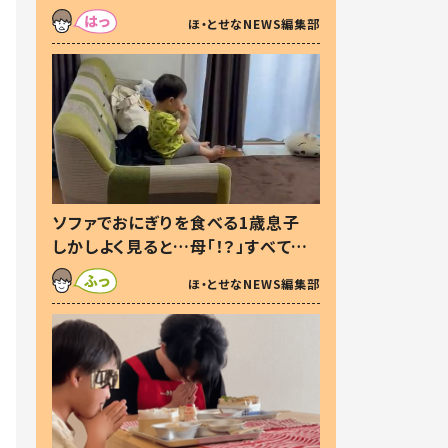
た本音とは
ほ・とせなNEWS編集部
ソファでおにぎりを食べる1歳息子
しかしよく見ると…母「！？」すべてを
察した母の投稿に「可愛いから許
ほ・とせなNEWS編集部
す！」「現行犯〜」