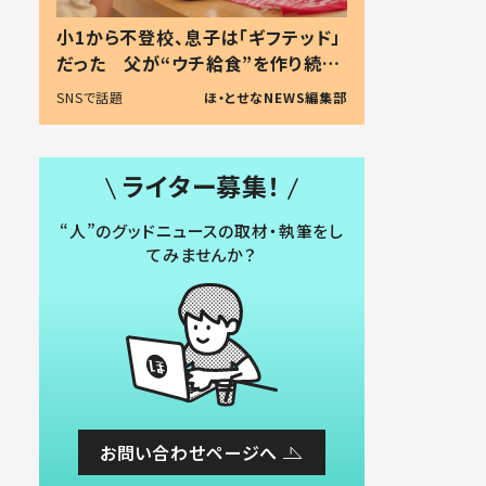
小1から不登校、息子は「ギフテッド」
だった 父が“ウチ給食”を作り続け
る理由とは #令和の親 #令和の子
SNSで話題
ほ・とせなNEWS編集部
ライター募集！
“人”のグッドニュースの取材・執筆をし
てみませんか？
お問い合わせページへ