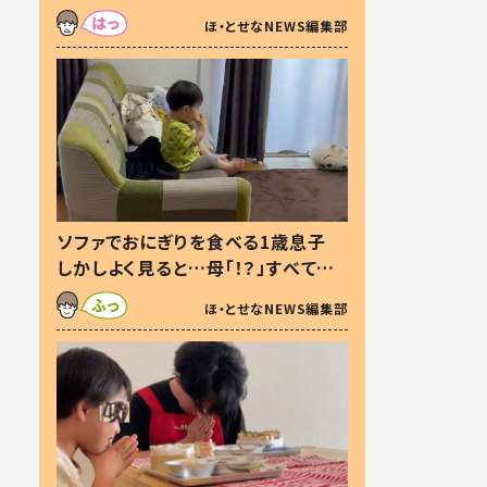
た本音とは
ほ・とせなNEWS編集部
ソファでおにぎりを食べる1歳息子
しかしよく見ると…母「！？」すべてを
察した母の投稿に「可愛いから許
ほ・とせなNEWS編集部
す！」「現行犯〜」