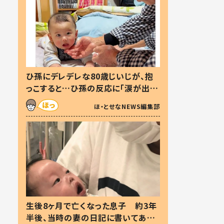
ひ孫にデレデレな80歳じいじが、抱
っこすると…ひ孫の反応に「涙が出ま
した」「可愛くて仕方ない」
ほ・とせなNEWS編集部
生後8ヶ月で亡くなった息子 約3年
半後、当時の妻の日記に書いてあっ