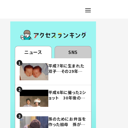
ニュース
SNS
平成7年に生まれた
双子…その29年後
の姿に「漫画みたい」
「素敵すぎる」
平成6年に撮った2シ
ョット 30年後の姿
に…「美男美女」「こ
んな夫婦になりた
い」
孫のためにお弁当を
作った祖母 孫が絶