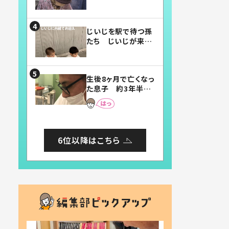
賛したお弁当に「美
味しそう」「お弁当す
ごい」
じいじを駅で待つ孫
たち じいじが来た
瞬間…！？「じいじイ
ケメン」「デレッデレ」
「嬉しくて可愛くてた
生後8ヶ月で亡くなっ
まらない」「幸せにな
た息子 約3年半
れる」
後、当時の妻の日記
に書いてあった本音
とは
6位以降はこちら