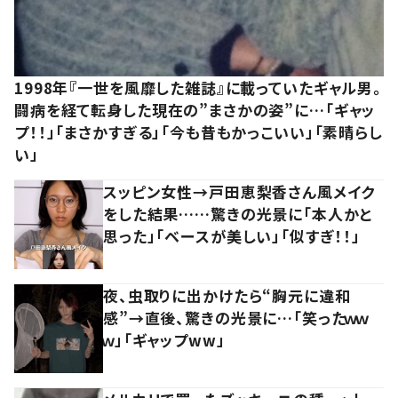
1998年『一世を風靡した雑誌』に載っていたギャル男。
闘病を経て転身した現在の”まさかの姿”に…「ギャッ
プ！！」「まさかすぎる」「今も昔もかっこいい」「素晴らし
い」
スッピン女性→戸田恵梨香さん風メイク
をした結果……驚きの光景に「本人かと
思った」「ベースが美しい」「似すぎ！！」
夜、虫取りに出かけたら“胸元に違和
感”→直後、驚きの光景に…「笑ったｗｗ
ｗ」「ギャップww」