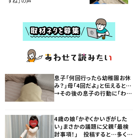
すね」の声
息子「何回行ったら幼稚園お休
み？」母「4回だよ」と伝えると…
→その後の息子の行動に「わか
るよその気持ち」「うちの子も！」
の声
4歳の娘「かぞくかいぎがした
い」まさかの議題に父親「最検
討事項！」 投稿すると…多くの