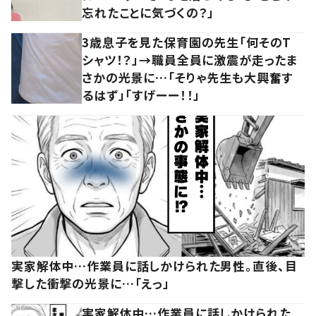
忘れたことに気づくの？」
3歳息子を見た保育園の先生「何そのT
シャツ！？」→職員全員に激震が走ったま
さかの光景に…「そりゃ先生も大興奮す
るはず」「すげーー！！」
実家解体中…作業員に話しかけられた男性。直後、目
撃した衝撃の光景に…「えっ」
実家解体中…作業員に話しかけられた