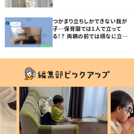
意見が寄せられる！
つかまり立ちしかできない我が
子…保育園では1人で立って
る！？ 両親の前では頑なに立た
ない1歳児が可愛すぎる…！