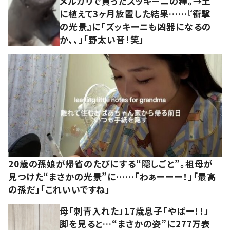
メルカリで買ったズッキーニの種。→土
に植えて3ヶ月放置した結果……『衝撃
の光景』に「ズッキーニも凶器になるの
か、、」「野太い音！笑」
20歳の孫娘が帰省のたびにする“隠しごと”。祖母が
見つけた“まさかの光景”に……「わぁーーー！」「最高
の孫だ」「これいいですね」
母「刺青入れた」17歳息子「やばー！！」
脚を見ると…“まさかの姿”に277万表