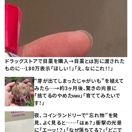
ドラッグストアで目薬を購入→目薬とは別に渡された
ものに…180万表示「ほしい！」「え、なにこれ！！」
“芽が出てしまったじゃがいも”を植えて
みたら…→約3ヶ月後、驚きの光景に
「捨てるのやめたｗｗ」「育ててみたいで
す！」
夜、コインランドリーで“忘れ物”を発
見。よく見ると……「はぁ？」衝撃の光景
に「エーッ！？」「なぜ落ちてる？」「どこで