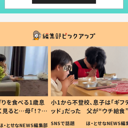
1歳息
小1から不登校、息子は「ギフテ
ひ孫に
「！？」
ッド」だった 父が“ウチ給食”を
が、抱
に「可愛
作り続ける理由とは #令和の親
「涙が
SNSで話題
ほ・とせなNEWS編集部
WS編集部
#令和の子
い」