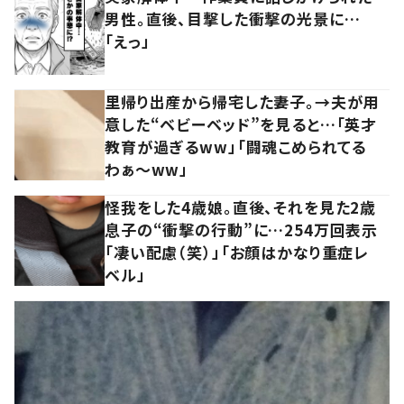
男性。直後、目撃した衝撃の光景に…
「えっ」
里帰り出産から帰宅した妻子。→夫が用
意した“ベビーベッド”を見ると…「英才
教育が過ぎるww」「闘魂こめられてる
わぁ～ww」
怪我をした4歳娘。直後、それを見た2歳
息子の“衝撃の行動”に…254万回表示
「凄い配慮（笑）」「お顔はかなり重症レ
ベル」