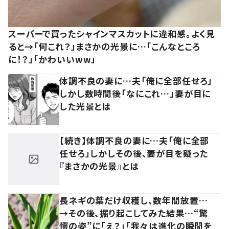
スーパーで買ったシャインマスカットに違和感。よく見
ると→「何これ？」まさかの光景に…「こんなところ
に！？」「かわいいww」
体調不良の妻に…夫「俺に全部任せろ」
しかし数時間後「なにこれ…」妻が目に
した光景とは
【続き】体調不良の妻に…夫「俺に全部
任せろ」しかしその後、妻が目を疑った
『まさかの光景』とは
長ネギの葉だけ収穫し、数年間放置…
→その後、掘り起こしてみた結果…“驚
愕の姿”に「え？」「我々は進化の瞬間を