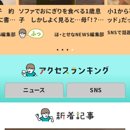
1歳息
小1から不登校、息子は「ギフテ
ひ孫に
「！？」
ッド」だった 父が“ウチ給食”を
が、抱
に「可愛
作り続ける理由とは #令和の親
「涙が
SNSで話題
ほ・とせなNEWS編集部
WS編集部
#令和の子
い」
ニュース
SNS