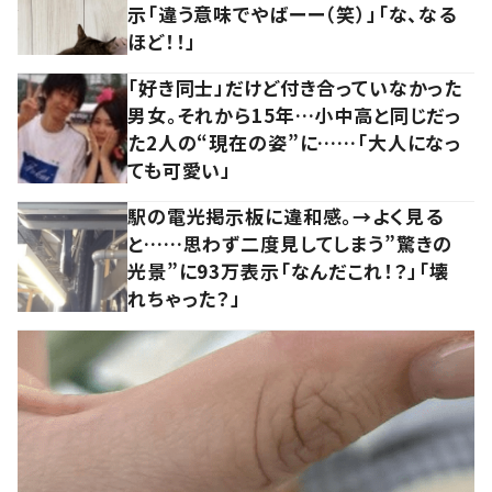
示「違う意味でやばーー（笑）」「な、なる
ほど！！」
「好き同士」だけど付き合っていなかった
男女。それから15年…小中高と同じだっ
た2人の“現在の姿”に……「大人になっ
ても可愛い」
駅の電光掲示板に違和感。→よく見る
と……思わず二度見してしまう”驚きの
光景”に93万表示「なんだこれ！？」「壊
れちゃった？」