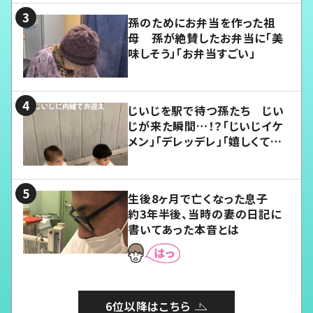
孫のためにお弁当を作った祖
母 孫が絶賛したお弁当に「美
味しそう」「お弁当すごい」
じいじを駅で待つ孫たち じい
じが来た瞬間…！？「じいじイケ
メン」「デレッデレ」「嬉しくて可
愛くてたまらない」「幸せになれ
る」
生後8ヶ月で亡くなった息子
約3年半後、当時の妻の日記に
書いてあった本音とは
6位以降はこちら