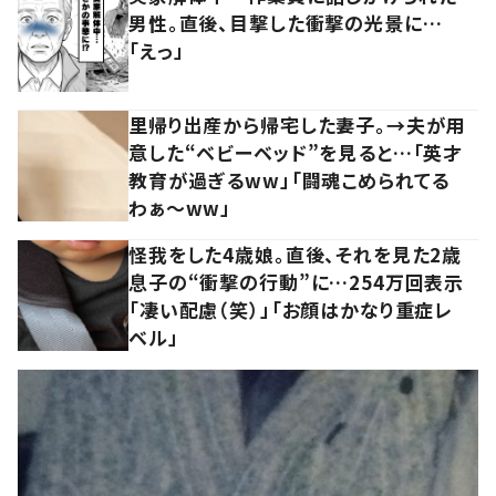
男性。直後、目撃した衝撃の光景に…
「えっ」
里帰り出産から帰宅した妻子。→夫が用
意した“ベビーベッド”を見ると…「英才
教育が過ぎるww」「闘魂こめられてる
わぁ～ww」
怪我をした4歳娘。直後、それを見た2歳
息子の“衝撃の行動”に…254万回表示
「凄い配慮（笑）」「お顔はかなり重症レ
ベル」