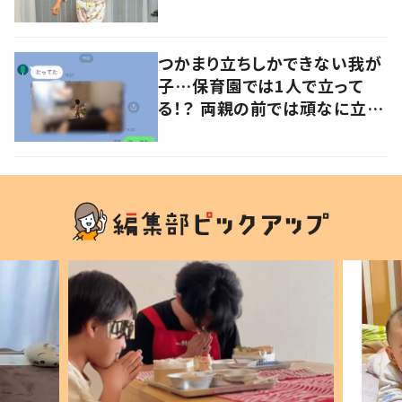
意見が寄せられる！
つかまり立ちしかできない我が
子…保育園では1人で立って
る！？ 両親の前では頑なに立た
ない1歳児が可愛すぎる…！