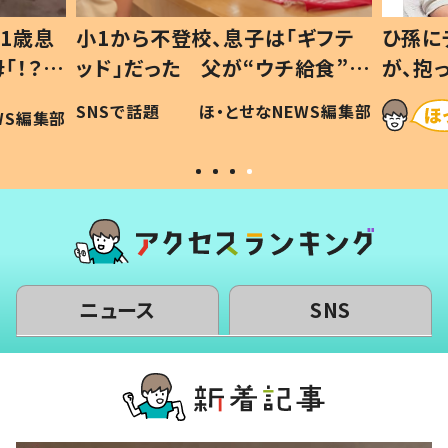
1歳息
小1から不登校、息子は「ギフテ
ひ孫に
「！？」
ッド」だった 父が“ウチ給食”を
が、抱
に「可愛
作り続ける理由とは #令和の親
「涙が
SNSで話題
ほ・とせなNEWS編集部
WS編集部
#令和の子
い」
ニュース
SNS