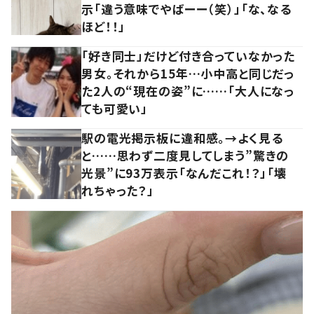
示「違う意味でやばーー（笑）」「な、なる
ほど！！」
「好き同士」だけど付き合っていなかった
男女。それから15年…小中高と同じだっ
た2人の“現在の姿”に……「大人になっ
ても可愛い」
駅の電光掲示板に違和感。→よく見る
と……思わず二度見してしまう”驚きの
光景”に93万表示「なんだこれ！？」「壊
れちゃった？」