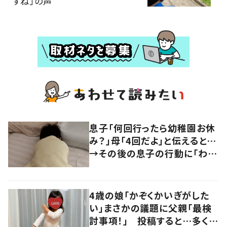
すね」の声
息子「何回行ったら幼稚園お休
み？」母「4回だよ」と伝えると…
→その後の息子の行動に「わか
るよその気持ち」「うちの子も！」
の声
4歳の娘「かぞくかいぎがした
い」まさかの議題に父親「最検
討事項！」 投稿すると…多くの