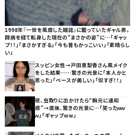
1998年『一世を風靡した雑誌』に載っていたギャル男。
闘病を経て転身した現在の”まさかの姿”に…「ギャッ
プ！！」「まさかすぎる」「今も昔もかっこいい」「素晴らし
い」
スッピン女性→戸田恵梨香さん風メイク
をした結果……驚きの光景に「本人かと
思った」「ベースが美しい」「似すぎ！！」
夜、虫取りに出かけたら“胸元に違和
感”→直後、驚きの光景に…「笑ったｗｗ
ｗ」「ギャップww」