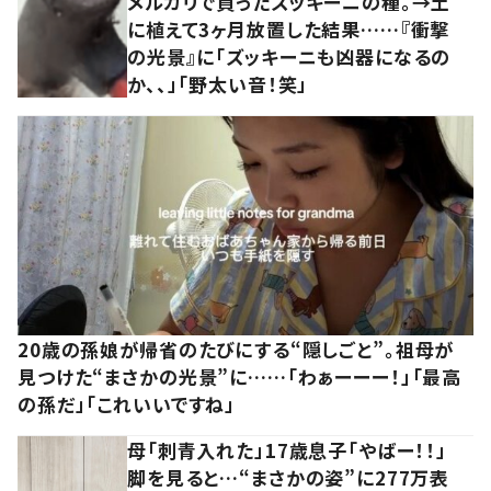
メルカリで買ったズッキーニの種。→土
に植えて3ヶ月放置した結果……『衝撃
の光景』に「ズッキーニも凶器になるの
か、、」「野太い音！笑」
20歳の孫娘が帰省のたびにする“隠しごと”。祖母が
見つけた“まさかの光景”に……「わぁーーー！」「最高
の孫だ」「これいいですね」
母「刺青入れた」17歳息子「やばー！！」
脚を見ると…“まさかの姿”に277万表