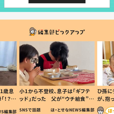
1歳息
小1から不登校、息子は「ギフテ
ひ孫に
「！？」
ッド」だった 父が“ウチ給食”を
が、抱
に「可愛
作り続ける理由とは #令和の親
「涙が
SNSで話題
ほ・とせなNEWS編集部
WS編集部
#令和の子
い」