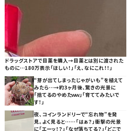
ドラッグストアで目薬を購入→目薬とは別に渡された
ものに…180万表示「ほしい！」「え、なにこれ！！」
“芽が出てしまったじゃがいも”を植えて
みたら…→約3ヶ月後、驚きの光景に
「捨てるのやめたｗｗ」「育ててみたいで
す！」
夜、コインランドリーで“忘れ物”を発
見。よく見ると……「はぁ？」衝撃の光景
に「エーッ！？」「なぜ落ちてる？」「どこで