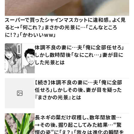
スーパーで買ったシャインマスカットに違和感。よく見
ると→「何これ？」まさかの光景に…「こんなところ
に！？」「かわいいww」
体調不良の妻に…夫「俺に全部任せろ」
しかし数時間後「なにこれ…」妻が目に
した光景とは
【続き】体調不良の妻に…夫「俺に全部
任せろ」しかしその後、妻が目を疑った
『まさかの光景』とは
長ネギの葉だけ収穫し、数年間放置…
→その後、掘り起こしてみた結果…“驚
愕の姿”に「え？」「我々は進化の瞬間を