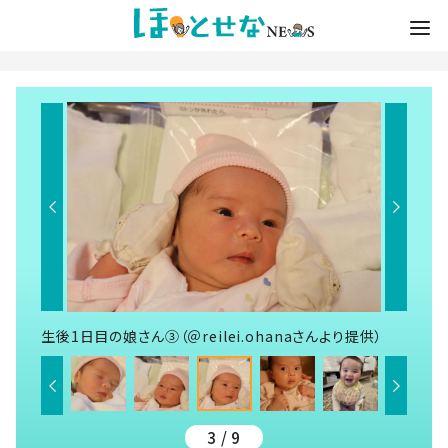
生後1日目の娘さん③（＠reilei.ohanaさんより提供）
3 / 9