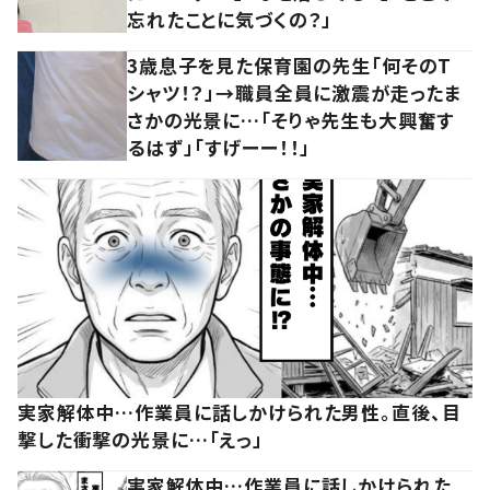
忘れたことに気づくの？」
3歳息子を見た保育園の先生「何そのT
シャツ！？」→職員全員に激震が走ったま
さかの光景に…「そりゃ先生も大興奮す
るはず」「すげーー！！」
実家解体中…作業員に話しかけられた男性。直後、目
撃した衝撃の光景に…「えっ」
実家解体中…作業員に話しかけられた