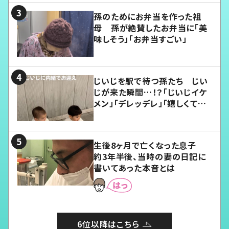
孫のためにお弁当を作った祖
母 孫が絶賛したお弁当に「美
味しそう」「お弁当すごい」
じいじを駅で待つ孫たち じい
じが来た瞬間…！？「じいじイケ
メン」「デレッデレ」「嬉しくて可
愛くてたまらない」「幸せになれ
る」
生後8ヶ月で亡くなった息子
約3年半後、当時の妻の日記に
書いてあった本音とは
6位以降はこちら