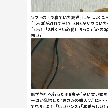
ソファの上で寝ていた愛猫。しかしよく見
「しっぽが取れてる！？」SNSがザワつい
「ヒッ！」「2秒くらい心臓止まった」「心霊
怖い」
修学旅行へ行った小6息子「良い買い物を
→母が驚愕した“まさかの購入品”に……
て見ました！」「いいセンス」「素晴らしい！