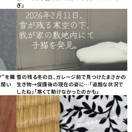
ぎ」
ツ”を購
雪の残る冬の日、ガレージ前で見つけたまさかの
と聞い
生き物→保護後の現在の姿に…「過酷な状況で
したね」「寒くて動けなかったのかも」