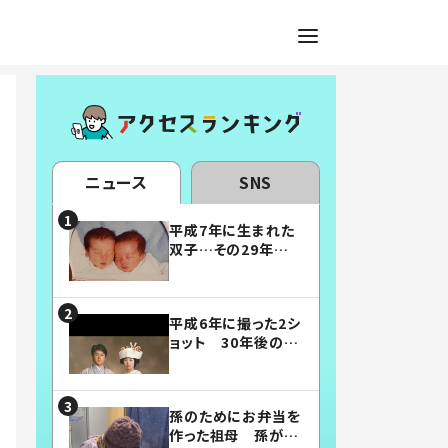
ニュース
SNS
平成7年に生まれた
双子…その29年後
の姿に「漫画みたい」
「素敵すぎる」
平成6年に撮った2シ
ョット 30年後の姿
に…「美男美女」「こ
んな夫婦になりた
い」
孫のためにお弁当を
作った祖母 孫が絶