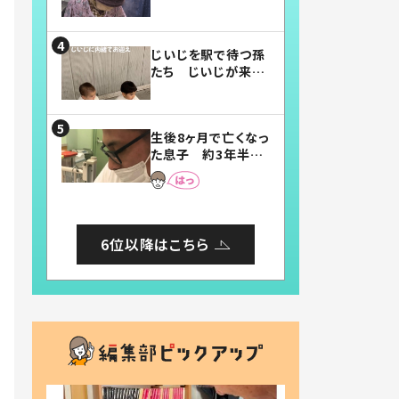
賛したお弁当に「美
味しそう」「お弁当す
ごい」
じいじを駅で待つ孫
たち じいじが来た
瞬間…！？「じいじイ
ケメン」「デレッデレ」
「嬉しくて可愛くてた
生後8ヶ月で亡くなっ
まらない」「幸せにな
た息子 約3年半
れる」
後、当時の妻の日記
に書いてあった本音
とは
6位以降はこちら