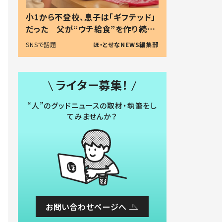
小1から不登校、息子は「ギフテッド」
だった 父が“ウチ給食”を作り続け
る理由とは #令和の親 #令和の子
SNSで話題
ほ・とせなNEWS編集部
ライター募集！
“人”のグッドニュースの取材・執筆をし
てみませんか？
お問い合わせページへ