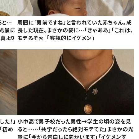
ると…
周囲に「男前ですね」と言われていた赤ちゃん。成
た光景に
長した現在、まさかの姿に…「きゃああ」「これは、
写真より
モテるぞぉ」「客観的にイケメン」
した！」
小中高で男子校だった男性→学生の頃の姿を見
「初め
ると……「共学だったら絶対モテてた」まさかの光
」
景に「今から告白しに向かいます」「イケメンす