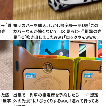
し→「貰
布団カバーを購入。しかし帰宅後→高1娘「この
の光
カバーなんか怖くない？」よく見ると…”衝撃の光
景”に「吹き出しましたww」「ロックやんwww」
した感
出張で…列車の指定席を予約したら…→“想定
に「無事
外の光景”に「びっくりするｗｗ」「連れて行ってあ