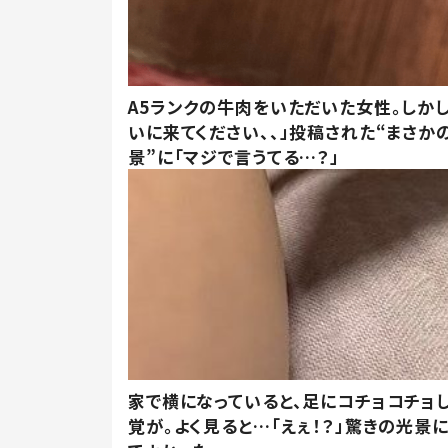
A5ランクの牛肉をいただいた女性。しか
いに来てください、、」投稿された“まさか
景”に「マジで言うてる…？」
家で横になっていると、足にコチョコチョ
覚が。よく見ると…「えぇ！？」驚きの光景