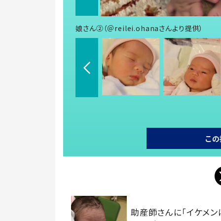
娘さん②（＠reilei.ohanaさんより提供）
この
助産師さんに「イケメン