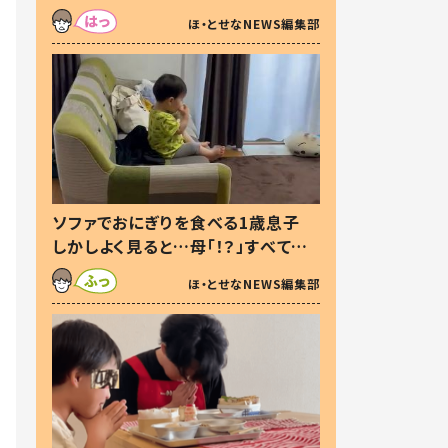
た本音とは
ほ・とせなNEWS編集部
ソファでおにぎりを食べる1歳息子
しかしよく見ると…母「！？」すべてを
察した母の投稿に「可愛いから許
ほ・とせなNEWS編集部
す！」「現行犯〜」