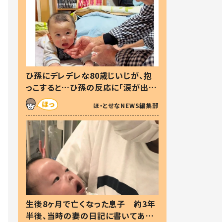
ひ孫にデレデレな80歳じいじが、抱
っこすると…ひ孫の反応に「涙が出ま
した」「可愛くて仕方ない」
ほ・とせなNEWS編集部
生後8ヶ月で亡くなった息子 約3年
半後、当時の妻の日記に書いてあっ