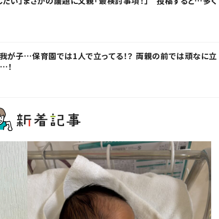
したい」まさかの議題に父親「最検討事項！」 投稿すると…多く
我が子…保育園では1人で立ってる！？ 両親の前では頑なに立
…！