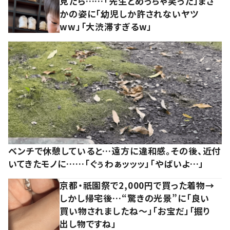
見たら……「先生とめっちゃ笑った」まさ
かの姿に「幼児しか許されないヤツ
ww」「大渋滞すぎるw」
ベンチで休憩していると…遠方に違和感。その後、近付
いてきたモノに……「ぐぅわぁッッッ」「やばいよ…」
京都・祇園祭で2,000円で買った着物→
しかし帰宅後…“驚きの光景”に「良い
買い物されましたね～」「お宝だ」「掘り
出し物ですね」