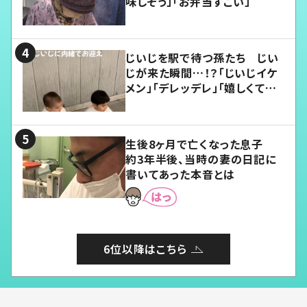
味しそう」「お弁当すごい」
じいじを駅で待つ孫たち じい
じが来た瞬間…！？「じいじイケ
メン」「デレッデレ」「嬉しくて可
愛くてたまらない」「幸せになれ
る」
生後8ヶ月で亡くなった息子
約3年半後、当時の妻の日記に
書いてあった本音とは
6位以降はこちら