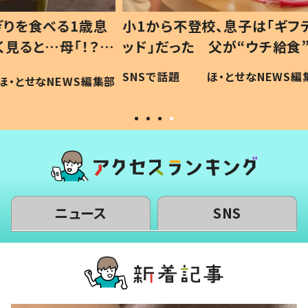
1歳息
小1から不登校、息子は「ギフテ
ひ孫に
「！？」
ッド」だった 父が“ウチ給食”を
が、抱
に「可愛
作り続ける理由とは #令和の親
「涙が
SNSで話題
ほ・とせなNEWS編集部
WS編集部
#令和の子
い」
ニュース
SNS