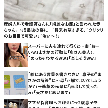
産婦人科で看護師さんに「綺麗なお顔」と言われた赤
ちゃん。→成長後の姿に…「将来有望すぎる」「クリクリ
のお目目で可愛い」「渋い～！」
スーパーに夫を連れて行くと…妻「おー
いw」まさかの行動に「奥さん美人！」
「めっちゃわかるww」「楽しそうww」
「絵にあう言葉を書きなさい」息子の”ま
さかの解答”に…母「正解でよいでしょう
か？」→衝撃の光景に「声出して笑った
ｗ」「天才だと思います」
ママが保育園へお迎えに→2歳息子を