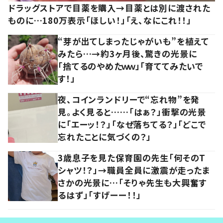
ドラッグストアで目薬を購入→目薬とは別に渡された
ものに…180万表示「ほしい！」「え、なにこれ！！」
“芽が出てしまったじゃがいも”を植えて
みたら…→約3ヶ月後、驚きの光景に
「捨てるのやめたｗｗ」「育ててみたいで
す！」
夜、コインランドリーで“忘れ物”を発
見。よく見ると……「はぁ？」衝撃の光景
に「エーッ！？」「なぜ落ちてる？」「どこで
忘れたことに気づくの？」
3歳息子を見た保育園の先生「何そのT
シャツ！？」→職員全員に激震が走ったま
さかの光景に…「そりゃ先生も大興奮す
るはず」「すげーー！！」