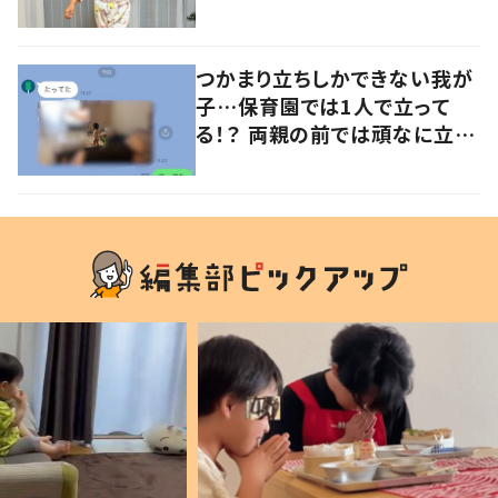
意見が寄せられる！
つかまり立ちしかできない我が
子…保育園では1人で立って
る！？ 両親の前では頑なに立た
ない1歳児が可愛すぎる…！