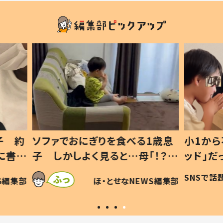
1歳息
小1から不登校、息子は「ギフテ
ひ孫に
「！？」
ッド」だった 父が“ウチ給食”を
が、抱
に「可愛
作り続ける理由とは #令和の親
「涙が
SNSで話題
ほ・とせなNEWS編集部
WS編集部
#令和の子
い」