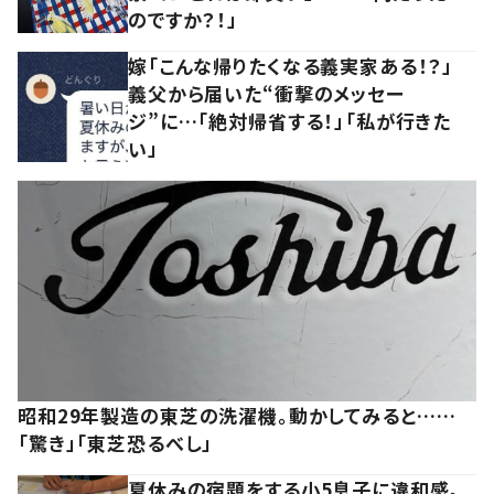
のですか？！」
嫁「こんな帰りたくなる義実家ある！？」
義父から届いた“衝撃のメッセー
ジ”に…「絶対帰省する！」「私が行きた
い」
昭和29年製造の東芝の洗濯機。動かしてみると……
「驚き」「東芝恐るべし」
夏休みの宿題をする小5息子に違和感。