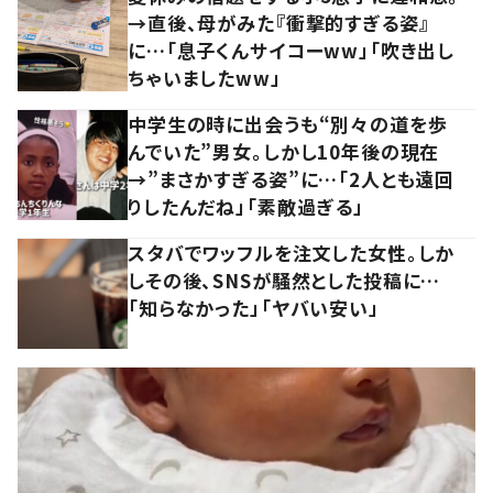
→直後、母がみた『衝撃的すぎる姿』
に…「息子くんサイコーww」「吹き出し
ちゃいましたww」
中学生の時に出会うも“別々の道を歩
んでいた”男女。しかし10年後の現在
→”まさかすぎる姿”に…「2人とも遠回
りしたんだね」「素敵過ぎる」
スタバでワッフルを注文した女性。しか
しその後、SNSが騒然とした投稿に…
「知らなかった」「ヤバい安い」