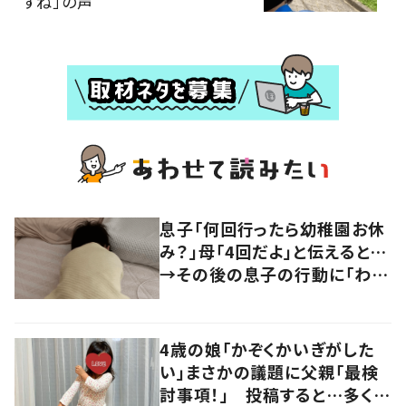
すね」の声
息子「何回行ったら幼稚園お休
み？」母「4回だよ」と伝えると…
→その後の息子の行動に「わか
るよその気持ち」「うちの子も！」
の声
4歳の娘「かぞくかいぎがした
い」まさかの議題に父親「最検
討事項！」 投稿すると…多くの