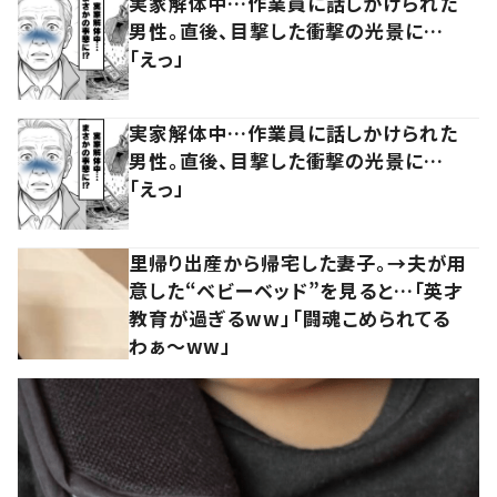
実家解体中…作業員に話しかけられた
男性。直後、目撃した衝撃の光景に…
「えっ」
実家解体中…作業員に話しかけられた
男性。直後、目撃した衝撃の光景に…
「えっ」
里帰り出産から帰宅した妻子。→夫が用
意した“ベビーベッド”を見ると…「英才
教育が過ぎるww」「闘魂こめられてる
わぁ～ww」