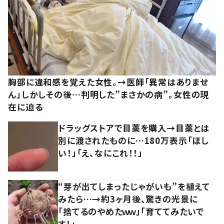
胸部に違和感を覚えた女性。→医師「異常はありませ
ん」しかしその後…判明した”まさかの病”。女性の現
在に迫る
ドラッグストアで目薬を購入→目薬とは
別に渡されたものに…180万表示「ほし
い！」「え、なにこれ！！」
“芽が出てしまったじゃがいも”を植えて
みたら…→約3ヶ月後、驚きの光景に
「捨てるのやめたｗｗ」「育ててみたいで
す！」