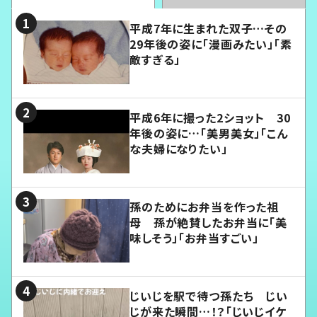
平成7年に生まれた双子…その
29年後の姿に「漫画みたい」「素
敵すぎる」
平成6年に撮った2ショット 30
年後の姿に…「美男美女」「こん
な夫婦になりたい」
孫のためにお弁当を作った祖
母 孫が絶賛したお弁当に「美
味しそう」「お弁当すごい」
じいじを駅で待つ孫たち じい
じが来た瞬間…！？「じいじイケ