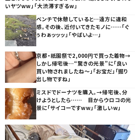
いヤツww」「大渋滞すぎるw」
ベンチで休憩していると…遠方に違和
感。その後、近付いてきたモノに……「ぐ
ぅわぁッッッ」「やばいよ…」
京都・祇園祭で2,000円で買った着物→
しかし帰宅後…“驚きの光景”に「良い
買い物されましたね～」「お宝だ」「掘り
出し物ですね」
ミスドでドーナツを購入。→帰宅後、分
けようとしたら…… 目からウロコの光
景に「サイコーですww」「激しいw」