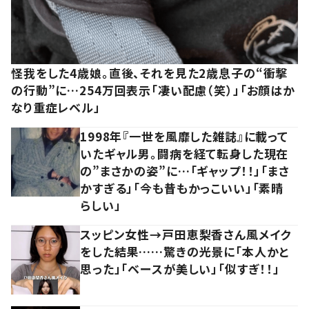
怪我をした4歳娘。直後、それを見た2歳息子の“衝撃
の行動”に…254万回表示「凄い配慮（笑）」「お顔はか
なり重症レベル」
1998年『一世を風靡した雑誌』に載って
いたギャル男。闘病を経て転身した現在
の”まさかの姿”に…「ギャップ！！」「まさ
かすぎる」「今も昔もかっこいい」「素晴
らしい」
スッピン女性→戸田恵梨香さん風メイク
をした結果……驚きの光景に「本人かと
思った」「ベースが美しい」「似すぎ！！」