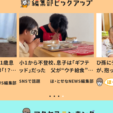
1歳息
小1から不登校、息子は「ギフテ
ひ孫に
「！？」
ッド」だった 父が“ウチ給食”を
が、抱
に「可愛
作り続ける理由とは #令和の親
「涙が
SNSで話題
ほ・とせなNEWS編集部
WS編集部
#令和の子
い」