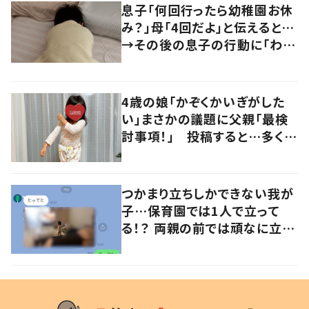
息子「何回行ったら幼稚園お休
み？」母「4回だよ」と伝えると…
→その後の息子の行動に「わか
るよその気持ち」「うちの子も！」
の声
4歳の娘「かぞくかいぎがした
い」まさかの議題に父親「最検
討事項！」 投稿すると…多くの
意見が寄せられる！
つかまり立ちしかできない我が
子…保育園では1人で立って
る！？ 両親の前では頑なに立た
ない1歳児が可愛すぎる…！