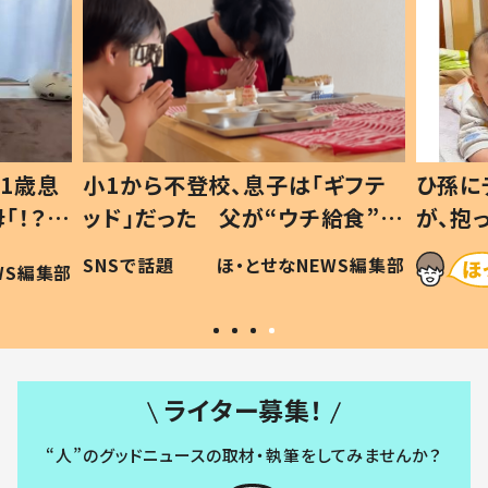
1歳息
小1から不登校、息子は「ギフテ
ひ孫に
「！？」
ッド」だった 父が“ウチ給食”を
が、抱
に「可愛
作り続ける理由とは #令和の親
「涙が
SNSで話題
ほ・とせなNEWS編集部
WS編集部
#令和の子
い」
ライター募集！
“人”のグッドニュースの取材・執筆をしてみませんか？