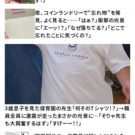
夜、コインランドリーで“忘れ物”を発
見。よく見ると……「はぁ？」衝撃の光景
に「エーッ！？」「なぜ落ちてる？」「どこで
忘れたことに気づくの？」
3歳息子を見た保育園の先生「何そのTシャツ！？」→職
員全員に激震が走ったまさかの光景に…「そりゃ先生
も大興奮するはず」「すげーー！！」