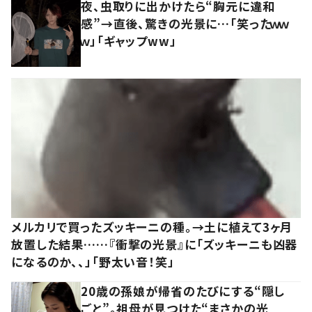
夜、虫取りに出かけたら“胸元に違和
感”→直後、驚きの光景に…「笑ったｗｗ
ｗ」「ギャップww」
メルカリで買ったズッキーニの種。→土に植えて3ヶ月
放置した結果……『衝撃の光景』に「ズッキーニも凶器
になるのか、、」「野太い音！笑」
20歳の孫娘が帰省のたびにする“隠し
ごと”。祖母が見つけた“まさかの光