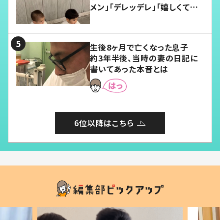
メン」「デレッデレ」「嬉しくて可
愛くてたまらない」「幸せになれ
る」
生後8ヶ月で亡くなった息子
約3年半後、当時の妻の日記に
書いてあった本音とは
6位以降はこちら