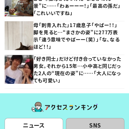
景”に……「わぁーーー！」「最高の孫だ」
「これいいですね」
母「刺青入れた」17歳息子「やばー！！」
脚を見ると…“まさかの姿”に277万表
示「違う意味でやばーー（笑）」「な、なる
ほど！！」
「好き同士」だけど付き合っていなかった
男女。それから15年…小中高と同じだっ
た2人の“現在の姿”に……「大人になっ
ても可愛い」
ニュース
SNS