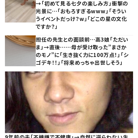
→「初めて見る七夕の楽しみ方」衝撃の
光景に…「おもろすぎるwww」「そうい
うイベントだっけ？w」「どこの星の文化
ですか？」
担任の先生との面談前…高3娘「ただい
ま」→直後……母が受け取った”まさか
のモノ”に「生き抜く力に100万点！」「シ
ゴデキ！！」「将来めっちゃ出世しそう」
9年前の夫「不機嫌で不健康」→自然に逆らわない生