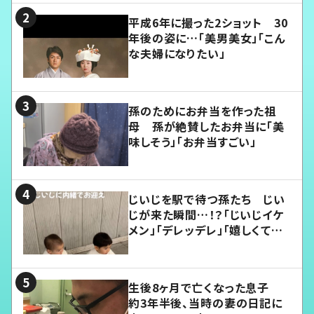
平成6年に撮った2ショット 30
年後の姿に…「美男美女」「こん
な夫婦になりたい」
孫のためにお弁当を作った祖
母 孫が絶賛したお弁当に「美
味しそう」「お弁当すごい」
じいじを駅で待つ孫たち じい
じが来た瞬間…！？「じいじイケ
メン」「デレッデレ」「嬉しくて可
愛くてたまらない」「幸せになれ
る」
生後8ヶ月で亡くなった息子
約3年半後、当時の妻の日記に