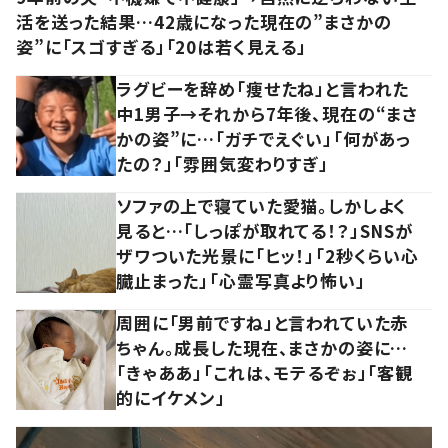
活を送った結果…42歳になった現在の”まさかの
姿”に「スゴすぎる」「20は若く見える」
ラグビーを辞め「痩せたね」と言われた
中1男子→それから7年後、現在の“まさ
かの姿”に…「ガチでえぐい」「何があっ
たの？」「雰囲気変わりすぎ」
ソファの上で寝ていた愛猫。しかしよく
見ると…「しっぽが取れてる！？」SNSが
ザワついた光景に「ヒッ！」「2秒くらい心
臓止まった」「心霊写真より怖い」
周囲に「男前ですね」と言われていた赤
ちゃん。成長した現在、まさかの姿に…
「きゃああ」「これは、モテるぞぉ」「客観
的にイケメン」