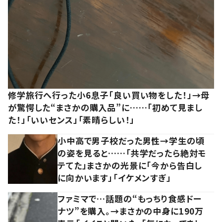
修学旅行へ行った小6息子「良い買い物をした！」→母
が驚愕した“まさかの購入品”に……「初めて見まし
た！」「いいセンス」「素晴らしい！」
小中高で男子校だった男性→学生の頃
の姿を見ると……「共学だったら絶対モ
テてた」まさかの光景に「今から告白し
に向かいます」「イケメンすぎ」
ファミマで…話題の“もっちり食感ドー
ナツ”を購入。→まさかの中身に190万