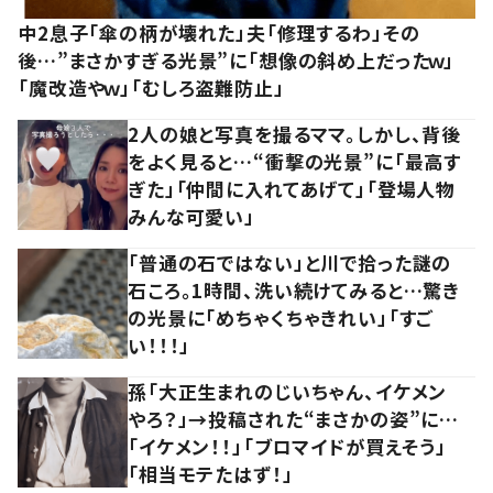
中2息子「傘の柄が壊れた」夫「修理するわ」その
後…”まさかすぎる光景”に「想像の斜め上だったｗ」
「魔改造やｗ」「むしろ盗難防止」
2人の娘と写真を撮るママ。しかし、背後
をよく見ると…“衝撃の光景”に「最高す
ぎた」「仲間に入れてあげて」「登場人物
みんな可愛い」
「普通の石ではない」と川で拾った謎の
石ころ。1時間、洗い続けてみると…驚き
の光景に「めちゃくちゃきれい」「すご
い！！！」
孫「大正生まれのじいちゃん、イケメン
やろ？」→投稿された“まさかの姿”に…
「イケメン！！」「ブロマイドが買えそう」
「相当モテたはず！」