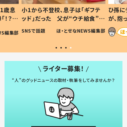
1歳息
小1から不登校、息子は「ギフテ
ひ孫に
「！？」
ッド」だった 父が“ウチ給食”を
が、抱
に「可愛
作り続ける理由とは #令和の親
「涙が
SNSで話題
ほ・とせなNEWS編集部
WS編集部
#令和の子
い」
ライター募集！
“人”のグッドニュースの取材・執筆をしてみませんか？