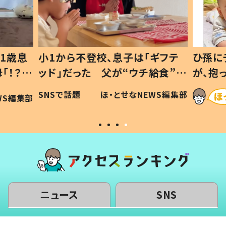
1歳息
小1から不登校、息子は「ギフテ
ひ孫に
「！？」
ッド」だった 父が“ウチ給食”を
が、抱
に「可愛
作り続ける理由とは #令和の親
「涙が
SNSで話題
ほ・とせなNEWS編集部
WS編集部
#令和の子
い」
ニュース
SNS