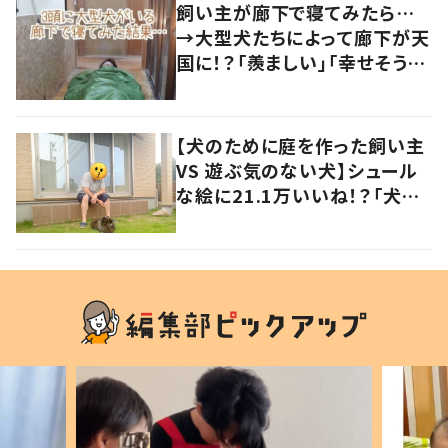
飼い主が廊下で寝てみたら…
→大型犬たちによって廊下が天
国に！？「羨ましい」「幸せそう」
の声
【犬のために庭を作った飼い主
VS 遊ぶ気のない犬】シュール
な絵に21.1万いいね！？「犬の
強い意志を感じる」