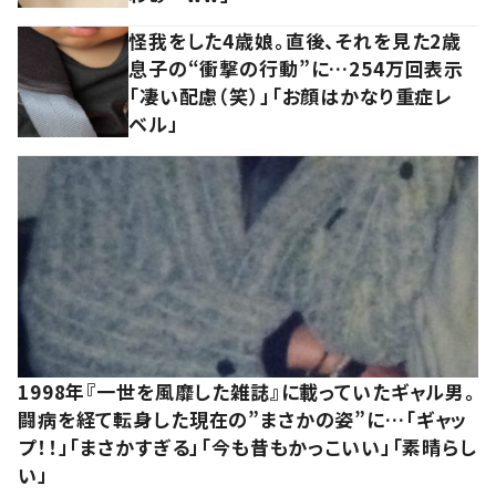
怪我をした4歳娘。直後、それを見た2歳
息子の“衝撃の行動”に…254万回表示
「凄い配慮（笑）」「お顔はかなり重症レ
ベル」
1998年『一世を風靡した雑誌』に載っていたギャル男。
闘病を経て転身した現在の”まさかの姿”に…「ギャッ
プ！！」「まさかすぎる」「今も昔もかっこいい」「素晴らし
い」