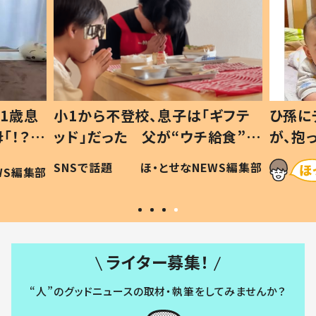
1歳息
小1から不登校、息子は「ギフテ
ひ孫に
「！？」
ッド」だった 父が“ウチ給食”を
が、抱
に「可愛
作り続ける理由とは #令和の親
「涙が
SNSで話題
ほ・とせなNEWS編集部
WS編集部
#令和の子
い」
ライター募集！
“人”のグッドニュースの取材・執筆をしてみませんか？