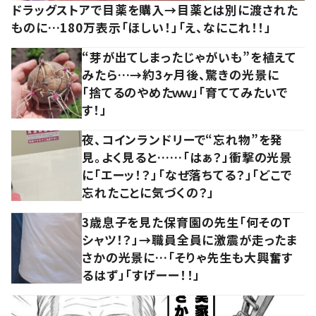
ドラッグストアで目薬を購入→目薬とは別に渡された
ものに…180万表示「ほしい！」「え、なにこれ！！」
“芽が出てしまったじゃがいも”を植えて
みたら…→約3ヶ月後、驚きの光景に
「捨てるのやめたｗｗ」「育ててみたいで
す！」
夜、コインランドリーで“忘れ物”を発
見。よく見ると……「はぁ？」衝撃の光景
に「エーッ！？」「なぜ落ちてる？」「どこで
忘れたことに気づくの？」
3歳息子を見た保育園の先生「何そのT
シャツ！？」→職員全員に激震が走ったま
さかの光景に…「そりゃ先生も大興奮す
るはず」「すげーー！！」