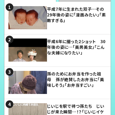
平成7年に生まれた双子…その
29年後の姿に「漫画みたい」「素
敵すぎる」
平成6年に撮った2ショット 30
年後の姿に…「美男美女」「こん
な夫婦になりたい」
孫のためにお弁当を作った祖
母 孫が絶賛したお弁当に「美
味しそう」「お弁当すごい」
じいじを駅で待つ孫たち じい
じが来た瞬間…！？「じいじイケ