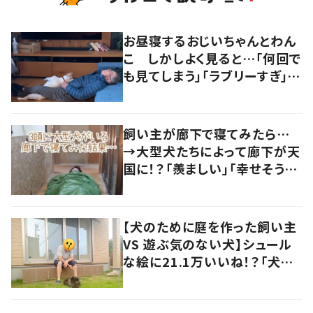
お昼寝するおじいちゃんとわん
こ しかしよく見ると…「何回で
も見てしまう」「ラブリーすぎ」の
声
飼い主が廊下で寝てみたら…
→大型犬たちによって廊下が天
国に！？「羨ましい」「幸せそう」
の声
【犬のために庭を作った飼い主
VS 遊ぶ気のない犬】シュール
な絵に21.1万いいね！？「犬の
強い意志を感じる」