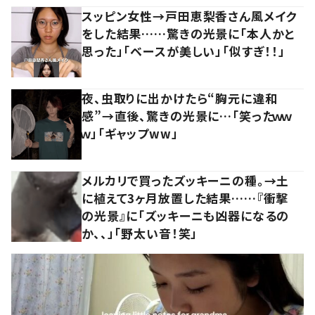
スッピン女性→戸田恵梨香さん風メイク
をした結果……驚きの光景に「本人かと
思った」「ベースが美しい」「似すぎ！！」
夜、虫取りに出かけたら“胸元に違和
感”→直後、驚きの光景に…「笑ったｗｗ
ｗ」「ギャップww」
メルカリで買ったズッキーニの種。→土
に植えて3ヶ月放置した結果……『衝撃
の光景』に「ズッキーニも凶器になるの
か、、」「野太い音！笑」