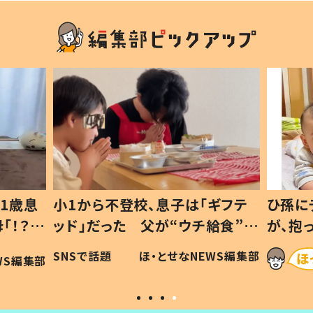
1歳息
小1から不登校、息子は「ギフテ
ひ孫に
「！？」
ッド」だった 父が“ウチ給食”を
が、抱
に「可愛
作り続ける理由とは #令和の親
「涙が
SNSで話題
ほ・とせなNEWS編集部
WS編集部
#令和の子
い」