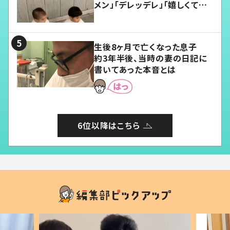
メン」「デレッデレ」「嬉しくて可
愛くてたまらない」「幸せになれ
る」
生後8ヶ月で亡くなった息子
約3年半後、当時の妻の日記に
書いてあった本音とは
6位以降はこちら