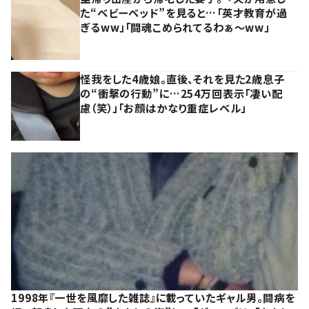
た“ベビーベッド”を見ると…「英才教育が過
ぎるww」「闘魂こめられてるわぁ～ww」
怪我をした4歳娘。直後、それを見た2歳息子
の“衝撃の行動”に…254万回表示「凄い配
慮（笑）」「お顔はかなり重症レベル」
1998年『一世を風靡した雑誌』に載っていたギャル男。闘病を