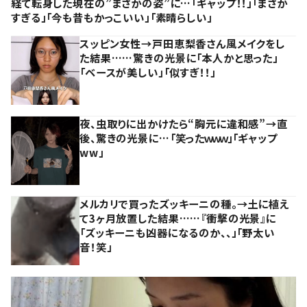
経て転身した現在の”まさかの姿”に…「ギャップ！！」「まさか
すぎる」「今も昔もかっこいい」「素晴らしい」
スッピン女性→戸田恵梨香さん風メイクをし
た結果……驚きの光景に「本人かと思った」
「ベースが美しい」「似すぎ！！」
夜、虫取りに出かけたら“胸元に違和感”→直
後、驚きの光景に…「笑ったｗｗｗ」「ギャップ
ww」
メルカリで買ったズッキーニの種。→土に植え
て3ヶ月放置した結果……『衝撃の光景』に
「ズッキーニも凶器になるのか、、」「野太い
音！笑」