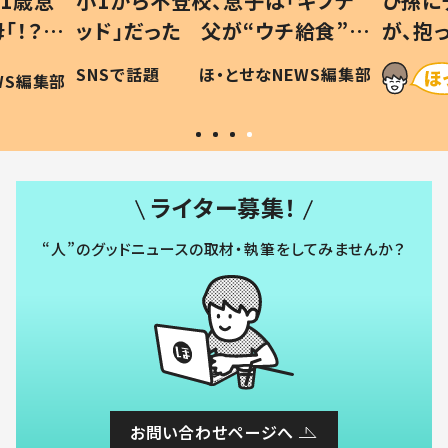
1歳息
小1から不登校、息子は「ギフテ
ひ孫に
「！？」
ッド」だった 父が“ウチ給食”を
が、抱
に「可愛
作り続ける理由とは #令和の親
「涙が
SNSで話題
ほ・とせなNEWS編集部
WS編集部
#令和の子
い」
ライター募集！
“人”のグッドニュースの取材・執筆をしてみませんか？
お問い合わせページへ