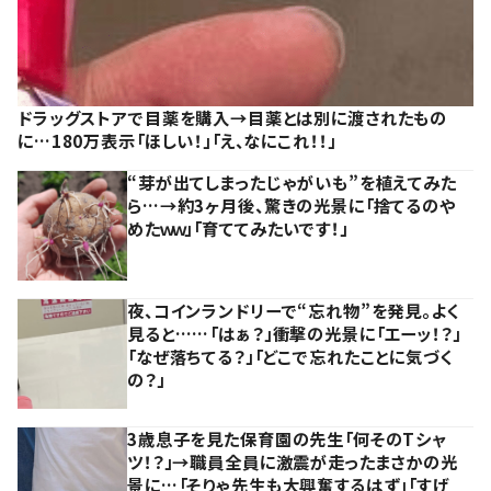
ドラッグストアで目薬を購入→目薬とは別に渡されたもの
に…180万表示「ほしい！」「え、なにこれ！！」
“芽が出てしまったじゃがいも”を植えてみた
ら…→約3ヶ月後、驚きの光景に「捨てるのや
めたｗｗ」「育ててみたいです！」
夜、コインランドリーで“忘れ物”を発見。よく
見ると……「はぁ？」衝撃の光景に「エーッ！？」
「なぜ落ちてる？」「どこで忘れたことに気づく
の？」
3歳息子を見た保育園の先生「何そのTシャ
ツ！？」→職員全員に激震が走ったまさかの光
景に…「そりゃ先生も大興奮するはず」「すげ