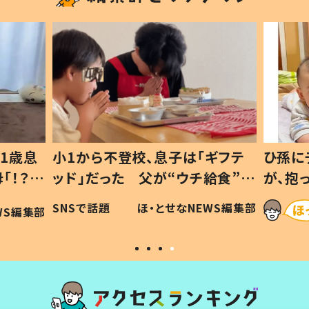
1歳息
小1から不登校、息子は「ギフテ
ひ孫に
「！？」
ッド」だった 父が“ウチ給食”を
が、抱
に「可愛
作り続ける理由とは #令和の親
「涙が
SNSで話題
ほ・とせなNEWS編集部
WS編集部
#令和の子
い」