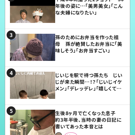
年後の姿に…「美男美女」「こん
な夫婦になりたい」
孫のためにお弁当を作った祖
母 孫が絶賛したお弁当に「美
味しそう」「お弁当すごい」
じいじを駅で待つ孫たち じい
じが来た瞬間…！？「じいじイケ
メン」「デレッデレ」「嬉しくて可
愛くてたまらない」「幸せになれ
る」
生後8ヶ月で亡くなった息子
約3年半後、当時の妻の日記に
書いてあった本音とは