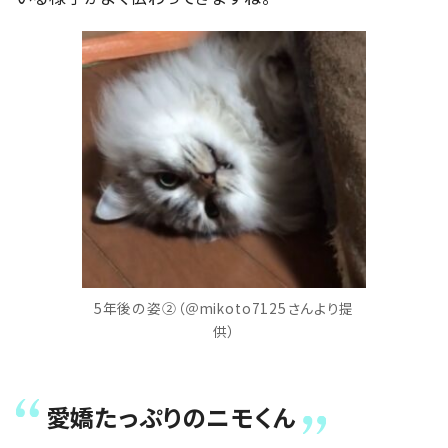
5年後の姿②（＠mikoto7125さんより提
供）
愛嬌たっぷりのニモくん