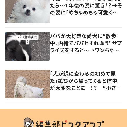
たら…1年後の姿に驚き！？→そ
の姿に「めちゃめちゃ可愛くて
笑いました」「個性が光ってる」
の声
パパが大好きな愛犬に“散歩
中、内緒でパパとすれ違う”サプ
ライズをすると…→ワンちゃん
の反応に「可愛すぎる」「賢い
子」の声
「犬が緑に変わるの初めて見
た」遊びから帰ってくると体中
が大変なことに…！？ “小さい
秋を見つけた犬”が可愛い…！