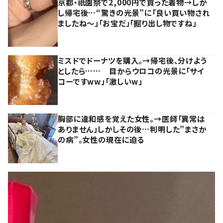
京都・祇園祭で2,000円で買った着物→しか
し帰宅後…“驚きの光景”に「良い買い物され
ましたね～」「お宝だ」「掘り出し物ですね」
ミスドでドーナツを購入。→帰宅後、分けよう
としたら…… 目からウロコの光景に「サイ
コーですww」「激しいw」
胸部に違和感を覚えた女性。→医師「異常は
ありません」しかしその後…判明した”まさか
の病”。女性の現在に迫る